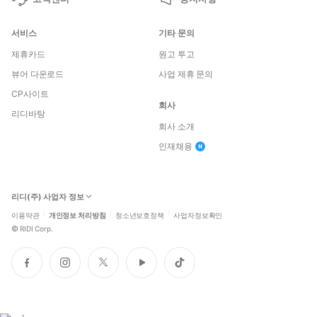
서비스
기타 문의
제휴카드
원고 투고
뷰어 다운로드
사업 제휴 문의
CP사이트
회사
리디바탕
회사 소개
인재채용
리디(주) 사업자 정보
이용약관
개인정보 처리방침
청소년보호정책
사업자정보확인
©
RIDI Corp.
페
인
트
유
틱
이
스
위
튜
톡
스
타
터
브
북
그
램