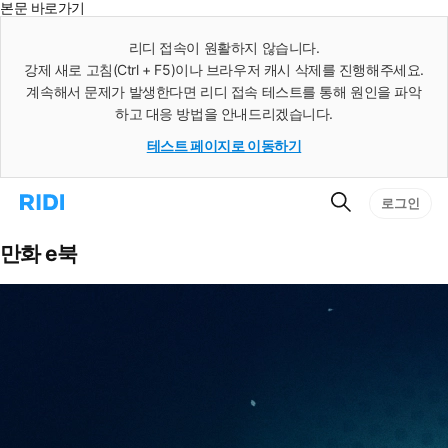
본문 바로가기
인
스
리디 접속이 원활하지 않습니다.
턴
강제 새로 고침(Ctrl + F5)이나 브라우저 캐시 삭제를 진행해주세요.
트
검
계속해서 문제가 발생한다면 리디 접속 테스트를 통해 원인을 파악
색
하고 대응 방법을 안내드리겠습니다.
테스트 페이지로 이동하기
검
리
로그인
색
디
홈
으
만화 e북
로
이
동