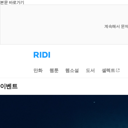
본문 바로가기
계속해서 문제
리
디
홈
으
만화
웹툰
웹소설
도서
셀렉트
로
이
동
이벤트