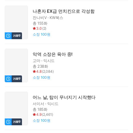
나혼자 EX급 먼치킨으로 각성함
잔나비V
KW북스
총 155화
3.0
(
2
)
소장
100원
악역 소장은 육아 중!
고마
익시드
총 238화
4.8
(
2,084
)
소장
100원
어느 날, 탑이 무너지기 시작했다
서이서
익시드
총 185화
4.9
(
2,461
)
소장
100원