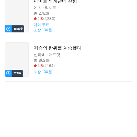
아이돌 세계관에 갇힘
에츠
익시드
총 276화
4.8
(
2,233
)
대여
무료
소장
100원
저승의 왕위를 계승했다
신타비
매드햇
총 862화
4.8
(
4,164
)
소장
100원
명
우