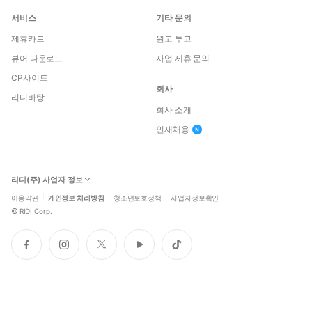
서비스
기타 문의
제휴카드
원고 투고
뷰어 다운로드
사업 제휴 문의
CP사이트
회사
리디바탕
회사 소개
인재채용
리디(주) 사업자 정보
이용약관
개인정보 처리방침
청소년보호정책
사업자정보확인
©
RIDI Corp.
페
인
트
유
틱
이
스
위
튜
톡
스
타
터
브
북
그
램