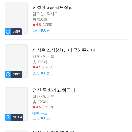
신성한 S급 길드장님
김도설
익시드
총 166화
4.8
(
1,798
)
소장
100원
세상은 조상(신)님이 구해주시냐
하제
익시드
총 192화
4.9
(
2,289
)
소장
100원
정신 못 차리고 하극상
심하
익시드
총 325화
4.9
(
2,472
)
대여
무료
소장
100원