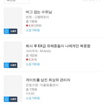
버그 잡는 수위님
쏜윗
고렘팩토리
총 138화
4.9
(
1,958
)
소장
100원
퇴사 후 EX급 유해종들이 나에게만 복종함
크라우트
MJesty
총 182화
3.3
(
4
)
소장
100원
게이트를 삼킨 최상위 관리자
은빛수염
어울림출판사
총 178화
0
(
0
)
소장
100원