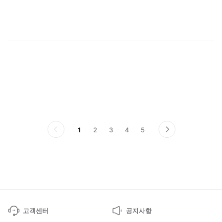
퇴
1
2
3
4
5
이
다
전
음
페
페
이
이
지
지
고객센터
공지사항