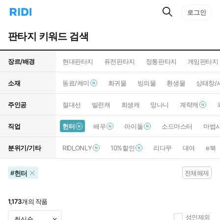
검
리
로그인
인
색
디
스
홈
턴
판타지 키워드 검색
으
트
로
검
이
색
장르/배경
현대판타지
퓨전판타지
정통판타지
게임판타지
동
소재
동료/케미
회귀물
빙의물
환생물
상태창/
주인공
절대선
빌런캐
희생캐
망나니
계략캐
직업
헌터
배우
아이돌
소드마스터
마법
분위기/기타
RIDI_ONLY
10%할인
리다무
대여
e북
헌터
#
전체해제
1,173
개의 작품
성인제외