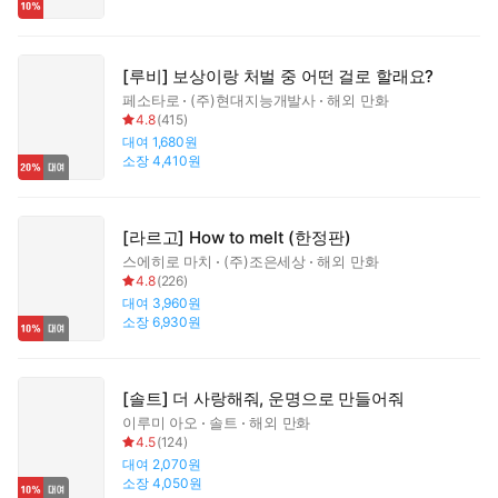
[루비] 보상이랑 처벌 중 어떤 걸로 할래요?
페소타로
(주)현대지능개발사
해외 만화
4.8
(
415
)
대여
1,680원
소장
4,410원
[라르고] How to melt (한정판)
스에히로 마치
(주)조은세상
해외 만화
4.8
(
226
)
대여
3,960원
소장
6,930원
[솔트] 더 사랑해줘, 운명으로 만들어줘
이루미 아오
솔트
해외 만화
4.5
(
124
)
대여
2,070원
소장
4,050원