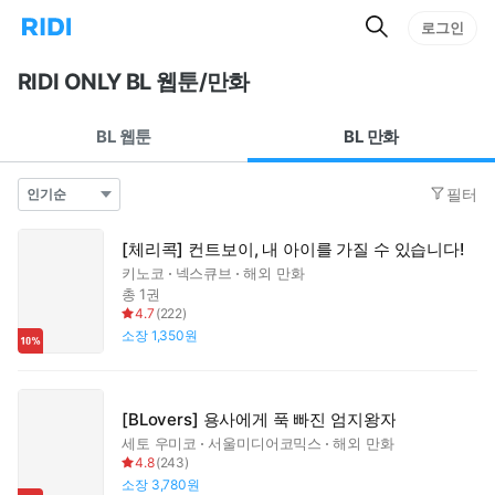
검
리
로그인
인
색
디
스
홈
턴
RIDI ONLY BL 웹툰/만화
으
트
로
검
이
색
BL 웹툰
BL 만화
동
필터
[체리콕] 컨트보이, 내 아이를 가질 수 있습니다!
키노코
넥스큐브
해외 만화
총 1권
4.7
(
222
)
소장
1,350원
[BLovers] 용사에게 푹 빠진 엄지왕자
세토 우미코
서울미디어코믹스
해외 만화
4.8
(
243
)
소장
3,780원