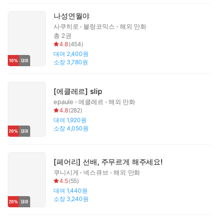
나성연월야
사쿠히로
블랑코믹스
해외 만화
총 2권
4.8
(
454
)
대여
2,400원
소장
3,780원
[에클레르] slip
epaule
에클레르
해외 만화
4.8
(
282
)
대여
1,920원
소장
4,050원
[페어리] 선배, 주무르게 해주세요!
쿠니시게
넥스큐브
해외 만화
4.5
(
55
)
대여
1,440원
소장
3,240원