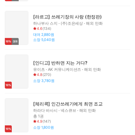
[라르고] 쓰레기장의 사랑 (한정판)
하나부사 스지
(주)조은세상
해외 만화
4.6
(
134
)
대여
2,880원
소장
5,040원
[인디고] 반하면 지는 거다?
유이츠
AK 커뮤니케이션즈
해외 만화
4.8
(
270
)
소장
3,780원
[체리콕] 인간쓰레기에게 최면 조교
하라다 바사시
넥스큐브
해외 만화
총 1권
4.9
(
147
)
소장
1,800원