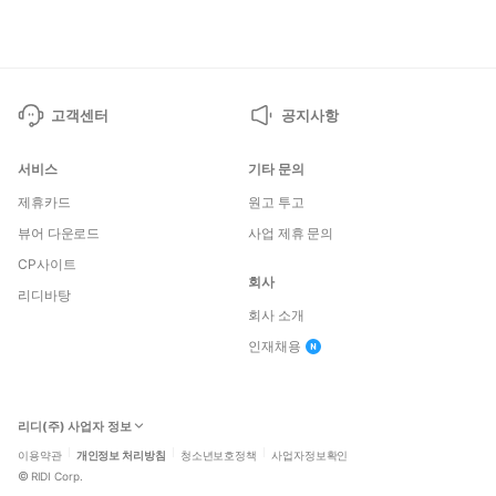
페
페
이
이
지
지
고객센터
공지사항
서비스
기타 문의
제휴카드
원고 투고
뷰어 다운로드
사업 제휴 문의
CP사이트
회사
리디바탕
회사 소개
인재채용
리디(주) 사업자 정보
이용약관
개인정보 처리방침
청소년보호정책
사업자정보확인
©
RIDI Corp.