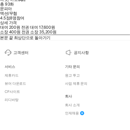
총 93화
문피아
액션/무협
4.5점
8
명
참여
상세 가격
대여
200
원
전권 대여
17,600
원
소장
400
원
전권 소장
35,200
원
본문 끝
최상단으로 돌아가기
고객센터
공지사항
서비스
기타 문의
제휴카드
원고 투고
뷰어 다운로드
사업 제휴 문의
CP사이트
회사
리디바탕
회사 소개
인재채용