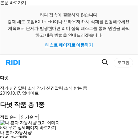
본문 바로가기
인
스
리디 접속이 원활하지 않습니다.
턴
강제 새로 고침(Ctrl + F5)이나 브라우저 캐시 삭제를 진행해주세요.
트
검
계속해서 문제가 발생한다면 리디 접속 테스트를 통해 원인을 파악
색
하고 대응 방법을 안내드리겠습니다.
테스트 페이지로 이동하기
검
리
로그인
색
디
홈
으
다넛
로
이
작가 신간알림
소식
작가 신간알림
소식 받는 중
동
2019.10.17. 업데이트
다넛 작품 총 1종
정렬 순서
5
화
무료
상세페이지 바로가기
나 혼자 자동사냥
다넛
,
아로鴉路