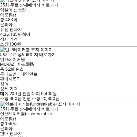
25
화
무료
상세페이지 바로가기
약빨이 신선함
아로鴉路
총 483화
문피아
퓨전 판타지
4.3점
135
명
참여
상세 가격
소장
100
원
5
화
무료
상세페이지 바로가기
언브레이커블
MURAZI
,
아로鴉路
총 52화
완결
투니드엔터테인먼트
판타지/SF
참여
상세 가격
대여
200
원
전권 대여
9,400
원
소장
400
원
전권 소장
20,800
원
25
화
무료
상세페이지 바로가기
언브레이커블(Unbreakable)
아로鴉路
총 159화
문피아
현대 판타지