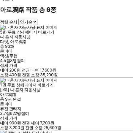
아로鴉路 작품 총 6종
정렬 순서
5
화
무료
상세페이지 바로가기
나 혼자 자동사냥
다넛
,
아로鴉路
총 93화
문피아
액션/무협
4.5점
8
명
참여
상세 가격
대여
200
원
전권 대여
17,600
원
소장
400
원
전권 소장
35,200
원
1
권
무료
상세페이지 바로가기
[e북] 나 혼자 자동사냥
아로鴉路
총 9권
완결
문피아
퓨전 판타지
3.7점
622
명
참여
상세 가격
대여
900
원
전권 대여
7,200
원
소장
3,200
원
전권 소장
25,600
원