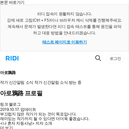
본문 바로가기
인
스
리디 접속이 원활하지 않습니다.
턴
강제 새로 고침(Ctrl + F5)이나 브라우저 캐시 삭제를 진행해주세요.
트
검
계속해서 문제가 발생한다면 리디 접속 테스트를 통해 원인을 파악
색
하고 대응 방법을 안내드리겠습니다.
테스트 페이지로 이동하기
검
리
로그인
색
디
홈
으
아로鴉路
로
이
작가 신간알림
소식
작가 신간알림
소식 받는 중
동
아로鴉路 프로필
링크
블로그
2019.10.17. 업데이트
부끄럽지 않은 작가가 되는 것이 목표입니다.
재미있는 작가까지 될 수 있다면 더더욱 좋겠습니다.
<나 혼자 자동사냥> 저자 소개
더 보기