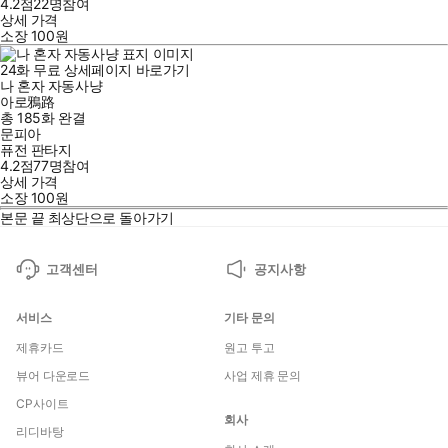
4.2점
22
명
참여
상세 가격
소장
100
원
24
화
무료
상세페이지 바로가기
나 혼자 자동사냥
아로鴉路
총 185화
완결
문피아
퓨전 판타지
4.2점
77
명
참여
상세 가격
소장
100
원
본문 끝
최상단으로 돌아가기
고객센터
공지사항
서비스
기타 문의
제휴카드
원고 투고
뷰어 다운로드
사업 제휴 문의
CP사이트
회사
리디바탕