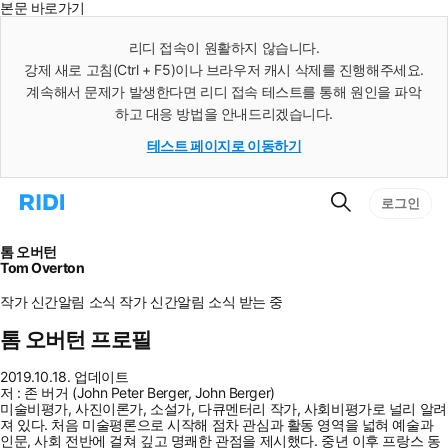
본문 바로가기
인
스
리디 접속이 원활하지 않습니다.
턴
강제 새로 고침(Ctrl + F5)이나 브라우저 캐시 삭제를 진행해주세요.
트
검
계속해서 문제가 발생한다면 리디 접속 테스트를 통해 원인을 파악
색
하고 대응 방법을 안내드리겠습니다.
테스트 페이지로 이동하기
검
리
로그인
색
디
홈
으
톰 오버턴
로
Tom Overton
이
동
작가 신간알림
소식
작가 신간알림
소식 받는 중
톰 오버턴 프로필
2019.10.18. 업데이트
저 : 존 버거 (John Peter Berger, John Berger)
미술비평가, 사진이론가, 소설가, 다큐멘터리 작가, 사회비평가로 널리 알려
져 있다. 처음 미술평론으로 시작해 점차 관심과 활동 영역을 넓혀 예술과
인문, 사회 전반에 걸쳐 깊고 명쾌한 관점을 제시했다. 중년 이후 프랑스 동