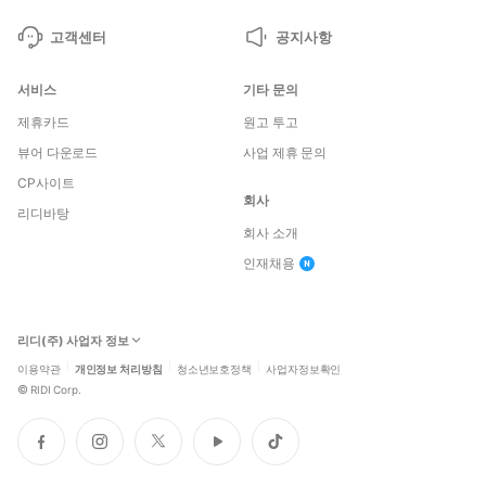
고객센터
공지사항
서비스
기타 문의
제휴카드
원고 투고
뷰어 다운로드
사업 제휴 문의
CP사이트
회사
리디바탕
회사 소개
인재채용
리디(주) 사업자 정보
이용약관
개인정보 처리방침
청소년보호정책
사업자정보확인
©
RIDI Corp.
페
인
트
유
틱
이
스
위
튜
톡
스
타
터
브