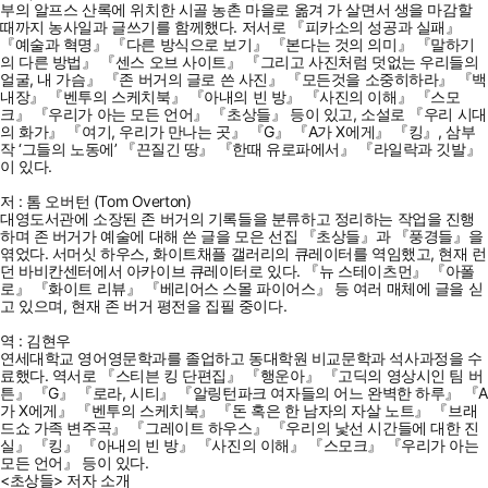
부의 알프스 산록에 위치한 시골 농촌 마을로 옮겨 가 살면서 생을 마감할
때까지 농사일과 글쓰기를 함께했다. 저서로 『피카소의 성공과 실패』
『예술과 혁명』 『다른 방식으로 보기』 『본다는 것의 의미』 『말하기
의 다른 방법』 『센스 오브 사이트』 『그리고 사진처럼 덧없는 우리들의
얼굴, 내 가슴』 『존 버거의 글로 쓴 사진』 『모든것을 소중히하라』 『백
내장』 『벤투의 스케치북』 『아내의 빈 방』 『사진의 이해』 『스모
크』 『우리가 아는 모든 언어』 『초상들』 등이 있고, 소설로 『우리 시대
의 화가』 『여기, 우리가 만나는 곳』 『G』 『A가 X에게』 『킹』, 삼부
작 ‘그들의 노동에’ 『끈질긴 땅』 『한때 유로파에서』 『라일락과 깃발』
이 있다.
저 : 톰 오버턴 (Tom Overton)
대영도서관에 소장된 존 버거의 기록들을 분류하고 정리하는 작업을 진행
하며 존 버거가 예술에 대해 쓴 글을 모은 선집 『초상들』과 『풍경들』을
엮었다. 서머싯 하우스, 화이트채플 갤러리의 큐레이터를 역임했고, 현재 런
던 바비칸센터에서 아카이브 큐레이터로 있다. 『뉴 스테이츠먼』 『아폴
로』 『화이트 리뷰』 『베리어스 스몰 파이어스』 등 여러 매체에 글을 싣
고 있으며, 현재 존 버거 평전을 집필 중이다.
역 : 김현우
연세대학교 영어영문학과를 졸업하고 동대학원 비교문학과 석사과정을 수
료했다. 역서로 『스티븐 킹 단편집』 『행운아』 『고딕의 영상시인 팀 버
튼』 『G』 『로라, 시티』 『알링턴파크 여자들의 어느 완벽한 하루』 『A
가 X에게』 『벤투의 스케치북』 『돈 혹은 한 남자의 자살 노트』 『브래
드쇼 가족 변주곡』 『그레이트 하우스』 『우리의 낯선 시간들에 대한 진
실』 『킹』 『아내의 빈 방』 『사진의 이해』 『스모크』 『우리가 아는
모든 언어』 등이 있다.
<초상들> 저자 소개