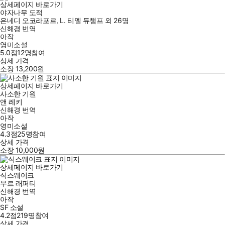
상세페이지 바로가기
야자나무 도적
은네디 오코라포르
,
L. 티멜 듀챔프
외
26명
신해경
번역
아작
영미소설
5.0점
12
명
참여
상세 가격
소장
13,200
원
상세페이지 바로가기
사소한 기원
앤 레키
신해경
번역
아작
영미소설
4.3점
25
명
참여
상세 가격
소장
10,000
원
상세페이지 바로가기
식스웨이크
무르 래퍼티
신해경
번역
아작
SF 소설
4.2점
219
명
참여
상세 가격