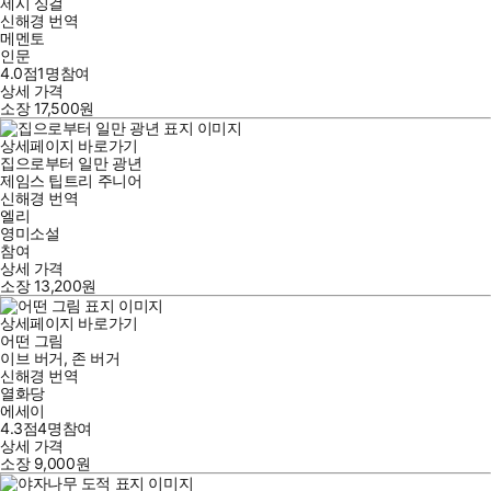
제시 싱걸
신해경
번역
메멘토
인문
4.0점
1
명
참여
상세 가격
소장
17,500
원
상세페이지 바로가기
집으로부터 일만 광년
제임스 팁트리 주니어
신해경
번역
엘리
영미소설
참여
상세 가격
소장
13,200
원
상세페이지 바로가기
어떤 그림
이브 버거
,
존 버거
신해경
번역
열화당
에세이
4.3점
4
명
참여
상세 가격
소장
9,000
원