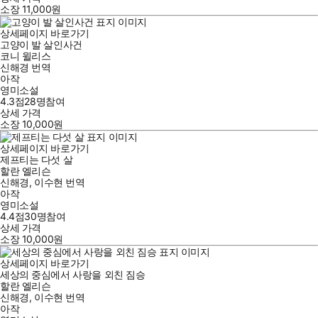
소장
11,000
원
상세페이지 바로가기
고양이 발 살인사건
코니 윌리스
신해경
번역
아작
영미소설
4.3점
28
명
참여
상세 가격
소장
10,000
원
상세페이지 바로가기
제프티는 다섯 살
할란 엘리슨
신해경
,
이수현
번역
아작
영미소설
4.4점
30
명
참여
상세 가격
소장
10,000
원
상세페이지 바로가기
세상의 중심에서 사랑을 외친 짐승
할란 엘리슨
신해경
,
이수현
번역
아작