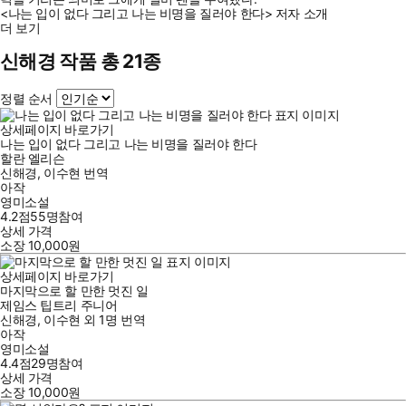
<나는 입이 없다 그리고 나는 비명을 질러야 한다> 저자 소개
더 보기
신해경 작품 총 21종
정렬 순서
상세페이지 바로가기
나는 입이 없다 그리고 나는 비명을 질러야 한다
할란 엘리슨
신해경
,
이수현
번역
아작
영미소설
4.2점
55
명
참여
상세 가격
소장
10,000
원
상세페이지 바로가기
마지막으로 할 만한 멋진 일
제임스 팁트리 주니어
신해경
,
이수현
외
1명
번역
아작
영미소설
4.4점
29
명
참여
상세 가격
소장
10,000
원