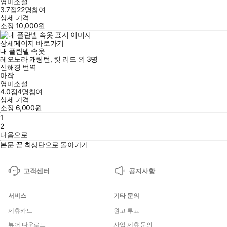
영미소설
3.7점
22
명
참여
상세 가격
소장
10,000
원
상세페이지 바로가기
내 플란넬 속옷
레오노라 캐링턴
,
킷 리드
외
3명
신해경
번역
아작
영미소설
4.0점
4
명
참여
상세 가격
소장
6,000
원
1
2
다음으로
본문 끝
최상단으로 돌아가기
고객센터
공지사항
서비스
기타 문의
제휴카드
원고 투고
뷰어 다운로드
사업 제휴 문의