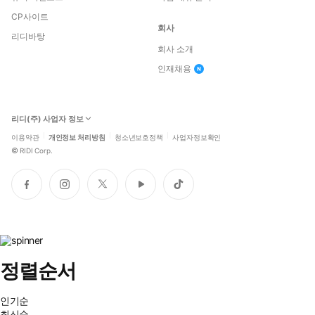
CP사이트
회사
리디바탕
회사 소개
인재채용
리디(주) 사업자 정보
이용약관
개인정보 처리방침
청소년보호정책
사업자정보확인
©
RIDI Corp.
페
인
트
유
틱
이
스
위
튜
톡
스
타
터
브
북
그
램
정렬순서
인기순
최신순