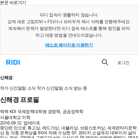
본문 바로가기
인
스
리디 접속이 원활하지 않습니다.
턴
강제 새로 고침(Ctrl + F5)이나 브라우저 캐시 삭제를 진행해주세요.
트
검
계속해서 문제가 발생한다면 리디 접속 테스트를 통해 원인을 파악
색
하고 대응 방법을 안내드리겠습니다.
테스트 페이지로 이동하기
검
리
로그인
색
디
홈
으
신해경
로
이
작가 신간알림
소식
작가 신간알림
소식 받는 중
동
신해경 프로필
학력
KDI 국제정책대학원 경영학, 공공정책학
서울대학교 미학
2016.09.12. 업데이트
중단편 만으로 휴고상, 에드거상, 네뷸러상, 브람스토커상, 세계판타지문학
상 등 각종 문학상을 60여 차례 수상한 SF, 판타지 소설계의 대부이자 살아
있는 전설. 2006년 그랜드마스터 수상으로 SF 명인의 반열에 올랐다. 1934