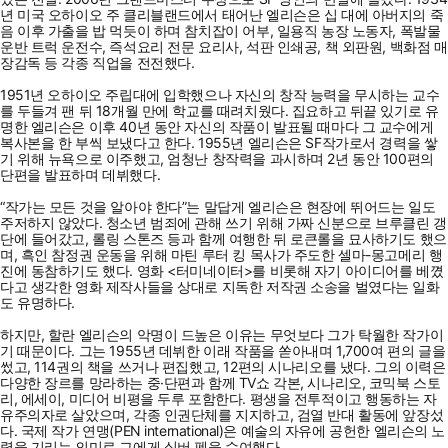
년 미국 오하이오 주 클리블랜드에서 태어난 엘리슨은 십 대에 아버지의 죽
음 이후 가출을 밥 먹듯이 하며 참치잡이 어부, 일용직 농장 노동자, 폭발물
운반 트럭 운전수, 즉석요리 전문 요리사, 석판 인쇄공, 책 외판원, 백화점 매
장감독 등 각종 직업을 전전했다.
1951년 오하이오 주립대에 입학했으나 자신의 창작 능력을 무시하는 교수
를 두들겨 팬 뒤 18개월 만에 학교를 때려치웠다. 집요하고 뒤끝 있기로 유
명한 엘리슨은 이후 40년 동안 자신의 작품이 발표될 때마다 그 교수에게
복사본을 한 부씩 보냈다고 한다. 1955년 엘리슨은 SF작가로서 경력을 쌓
기 위해 뉴욕으로 이주했고, 엄청난 창작력을 과시하며 2년 동안 100편의
단편을 발표하며 데뷔했다.
“작가는 모든 것을 알아야 한다”는 말답게 엘리슨은 현장에 뛰어드는 일도
주저하지 않았다. 청소년 범죄에 관해 쓰기 위해 가짜 신분으로 브루클린 갱
단에 들어갔고, 롤링 스톤즈 등과 함께 여행한 뒤 로큰롤을 묘사하기도 했으
며, 흑인 참정권 운동을 위해 마틴 루터 킹 목사가 주도한 셀마-몽고메리 행
진에 동참하기도 했다. 영화 <터미네이터>를 비롯해 자기 아이디어를 베꼈
다고 생각한 영화 제작사들을 상대로 지독한 저작권 소송을 벌였다는 일화
도 유명하다.
하지만, 할란 엘리슨의 악명이 드높은 이유는 무엇보다 그가 탁월한 작가이
기 때문이다. 그는 1955년 데뷔한 이래 작품을 쏟아내며 1,700여 편의 글을
썼고, 114권의 책을 쓰거나 편집했고, 12편의 시나리오를 냈다. 그의 이력은
다양한 장르를 망라하는 중·단편과 함께 TV쇼 각본, 시나리오, 코믹북 스토
리, 에세이, 미디어 비평을 두루 포함한다. 평생을 전투적이고 행동하는 자
유주의자로 살았으며, 각종 인권단체를 지지하고, 검열 반대 활동에 앞장섰
다. 국제 작가 연맹(PEN international)은 예술의 자유에 공헌한 엘리슨의 노
력을 기리는 의미로 그에게 실버 펜을 수여했다.