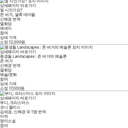
상세페이지 바로가기
몇 시인가요?
존 버거
,
셀축 데미렐
신해경
번역
열화당
에세이
참여
상세 가격
소장
12,000
원
상세페이지 바로가기
풍경들 Landscapes : 존 버거의 예술론
존 버거
신해경
번역
열화당
예술/문화
참여
상세 가격
소장
17,000
원
상세페이지 바로가기
부디, 크리스마스
코니 윌리스
김세경
,
신해경
외
1명
번역
아작
영미소설
참여