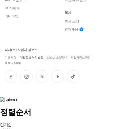
CP사이트
회사
리디바탕
회사 소개
인재채용
리디(주) 사업자 정보
이용약관
개인정보 처리방침
청소년보호정책
사업자정보확인
©
RIDI Corp.
페
인
트
유
틱
이
스
위
튜
톡
스
타
터
브
북
그
램
정렬순서
인기순