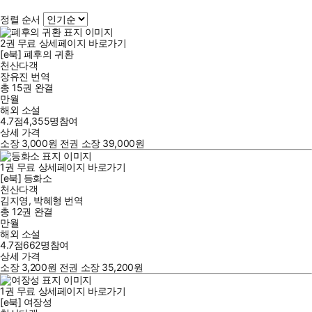
정렬 순서
2
권
무료
상세페이지 바로가기
[e북] 폐후의 귀환
천산다객
장유진
번역
총 15권
완결
만월
해외 소설
4.7점
4,355
명
참여
상세 가격
소장
3,000
원
전권 소장
39,000
원
1
권
무료
상세페이지 바로가기
[e북] 등화소
천산다객
김지영
,
박혜형
번역
총 12권
완결
만월
해외 소설
4.7점
662
명
참여
상세 가격
소장
3,200
원
전권 소장
35,200
원
1
권
무료
상세페이지 바로가기
[e북] 여장성