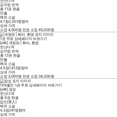
천산다객
김지영
번역
총 11권
완결
만월
해외 소설
4.7점
2,301
명
참여
상세 가격
소장
4,000
원
전권 소장
40,000
원
1
권
무료
상세페이지 바로가기
[e북] 개정판 | 화비, 환생
천산다객
김지영
번역
총 13권
완결
만월
해외 소설
4.5점
1,412
명
참여
상세 가격
소장
3,000
원
전권 소장
36,000
원
10
%
할인
1
권
무료
상세페이지 바로가기
[e북] 잠성
천산다객
총 9권
완결
답인(答人)
해외 소설
4.3점
241
명
참여
상세 가격