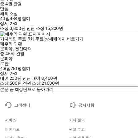
총 4권
완결
만월
해외 소설
4.1점
484
명
참여
상세 가격
소장
3,800
원
전권 소장
15,200
원
기다리면 무료
3
화
무료
상세페이지 바로가기
폐후의 귀환
문피아
,
천산다객
총 45화
완결
문피아
로판
4.8점
281
명
참여
상세 가격
대여
200
원
전권 대여
8,400
원
소장
500
원
전권 소장
21,000
원
본문 끝
최상단으로 돌아가기
고객센터
공지사항
서비스
기타 문의
제휴카드
원고 투고
뷰어 다운로드
사업 제휴 문의