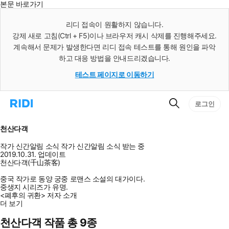
본문 바로가기
인
스
리디 접속이 원활하지 않습니다.
턴
강제 새로 고침(Ctrl + F5)이나 브라우저 캐시 삭제를 진행해주세요.
트
검
계속해서 문제가 발생한다면 리디 접속 테스트를 통해 원인을 파악
색
하고 대응 방법을 안내드리겠습니다.
테스트 페이지로 이동하기
검
리
로그인
색
디
홈
으
천산다객
로
이
작가 신간알림
소식
작가 신간알림
소식 받는 중
동
2019.10.31. 업데이트
천산다객(千山茶客)
중국 작가로 동양 궁중 로맨스 소설의 대가이다.
중생지 시리즈가 유명.
<폐후의 귀환> 저자 소개
더 보기
천산다객 작품 총 9종