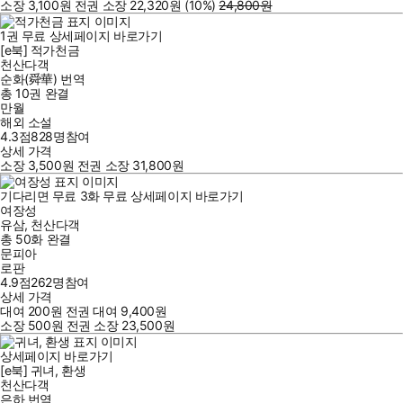
소장
3,100
원
전권 소장
22,320
원
(10%
)
24,800
원
1
권
무료
상세페이지 바로가기
[e북] 적가천금
천산다객
순화(舜華)
번역
총 10권
완결
만월
해외 소설
4.3점
828
명
참여
상세 가격
소장
3,500
원
전권 소장
31,800
원
기다리면 무료
3
화
무료
상세페이지 바로가기
여장성
유삼
,
천산다객
총 50화
완결
문피아
로판
4.9점
262
명
참여
상세 가격
대여
200
원
전권 대여
9,400
원
소장
500
원
전권 소장
23,500
원
상세페이지 바로가기
[e북] 귀녀, 환생
천산다객
은하
번역