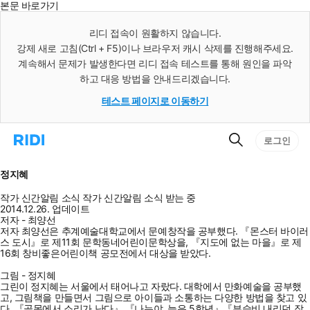
본문 바로가기
인
스
리디 접속이 원활하지 않습니다.
턴
강제 새로 고침(Ctrl + F5)이나 브라우저 캐시 삭제를 진행해주세요.
트
검
계속해서 문제가 발생한다면 리디 접속 테스트를 통해 원인을 파악
색
하고 대응 방법을 안내드리겠습니다.
테스트 페이지로 이동하기
검
리
로그인
색
디
홈
으
정지혜
로
이
작가 신간알림
소식
작가 신간알림
소식 받는 중
동
2014.12.26. 업데이트
저자 - 최양선
저자 최양선은 추계예술대학교에서 문예창작을 공부했다. 『몬스터 바이러
스 도시』로 제11회 문학동네어린이문학상을, 『지도에 없는 마을』로 제
16회 창비좋은어린이책 공모전에서 대상을 받았다.
그림 - 정지혜
그린이 정지혜는 서울에서 태어나고 자랐다. 대학에서 만화예술을 공부했
고, 그림책을 만들면서 그림으로 아이들과 소통하는 다양한 방법을 찾고 있
다. 『골목에서 소리가 난다』 『나는야, 늙은 5학년』『부슬비 내리던 장