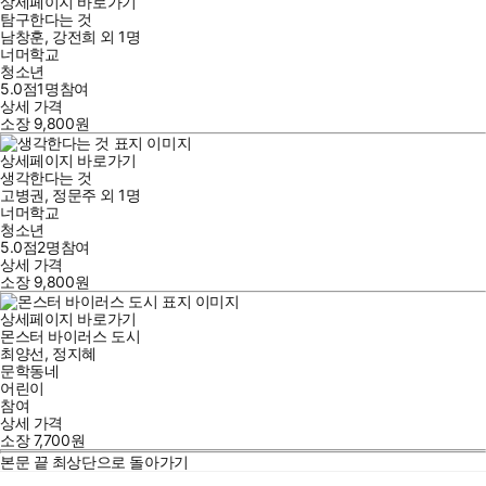
상세페이지 바로가기
탐구한다는 것
남창훈
,
강전희
외
1명
너머학교
청소년
5.0점
1
명
참여
상세 가격
소장
9,800
원
상세페이지 바로가기
생각한다는 것
고병권
,
정문주
외
1명
너머학교
청소년
5.0점
2
명
참여
상세 가격
소장
9,800
원
상세페이지 바로가기
몬스터 바이러스 도시
최양선
,
정지혜
문학동네
어린이
참여
상세 가격
소장
7,700
원
본문 끝
최상단으로 돌아가기