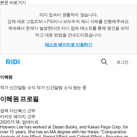
본문 바로가기
인
스
리디 접속이 원활하지 않습니다.
턴
강제 새로 고침(Ctrl + F5)이나 브라우저 캐시 삭제를 진행해주세요.
트
검
계속해서 문제가 발생한다면 리디 접속 테스트를 통해 원인을 파악
색
하고 대응 방법을 안내드리겠습니다.
테스트 페이지로 이동하기
검
리
로그인
색
디
홈
으
이혜원
로
이
작가 신간알림
소식
작가 신간알림
소식 받는 중
동
이혜원 프로필
경력
다산북스 근무
카카오 페이지 근무
2020.11.18. 업데이트
Hyewon Lee has worked at Dasan Books, and Kakao Page Corp. for
over 15 years. She has an MA degree with her thesis: “Comparative
Analysis of Age Effect, Period Effect and Cohort Effect - Focusing on