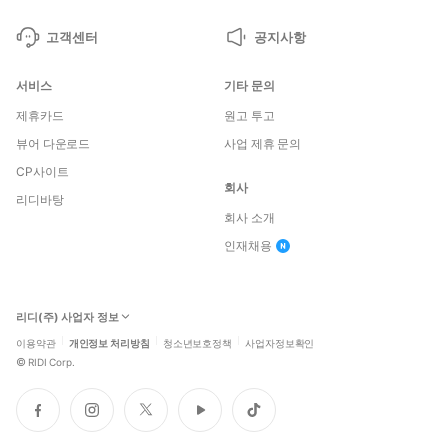
고객센터
공지사항
서비스
기타 문의
제휴카드
원고 투고
뷰어 다운로드
사업 제휴 문의
CP사이트
회사
리디바탕
회사 소개
인재채용
리디(주) 사업자 정보
이용약관
개인정보 처리방침
청소년보호정책
사업자정보확인
©
RIDI Corp.
페
인
트
유
틱
이
스
위
튜
톡
스
타
터
브