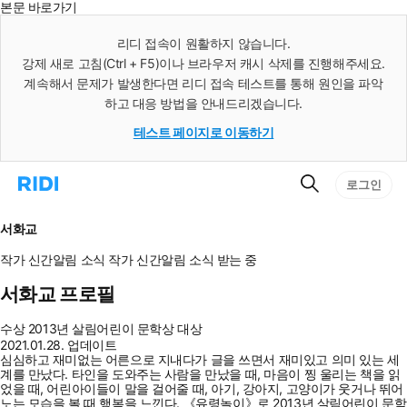
본문 바로가기
인
스
리디 접속이 원활하지 않습니다.
턴
강제 새로 고침(Ctrl + F5)이나 브라우저 캐시 삭제를 진행해주세요.
트
검
계속해서 문제가 발생한다면 리디 접속 테스트를 통해 원인을 파악
색
하고 대응 방법을 안내드리겠습니다.
테스트 페이지로 이동하기
검
리
로그인
색
디
홈
으
서화교
로
이
작가 신간알림
소식
작가 신간알림
소식 받는 중
동
서화교 프로필
수상
2013년 살림어린이 문학상 대상
2021.01.28. 업데이트
심심하고 재미없는 어른으로 지내다가 글을 쓰면서 재미있고 의미 있는 세
계를 만났다. 타인을 도와주는 사람을 만났을 때, 마음이 찡 울리는 책을 읽
었을 때, 어린아이들이 말을 걸어줄 때, 아기, 강아지, 고양이가 웃거나 뛰어
노는 모습을 볼 때 행복을 느낀다. 《유령놀이》로 2013년 살림어린이 문학