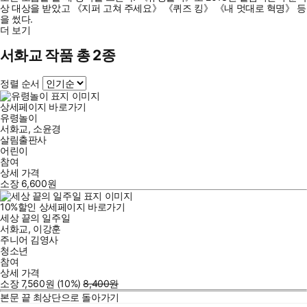
상 대상을 받았고 《지퍼 고쳐 주세요》 《퀴즈 킹》 《내 멋대로 혁명》 등
을 썼다.
더 보기
서화교 작품 총 2종
정렬 순서
상세페이지 바로가기
유령놀이
서화교
,
소윤경
살림출판사
어린이
참여
상세 가격
소장
6,600
원
10
%
할인
상세페이지 바로가기
세상 끝의 일주일
서화교
,
이강훈
주니어 김영사
청소년
참여
상세 가격
소장
7,560
원
(10%
)
8,400
원
본문 끝
최상단으로 돌아가기