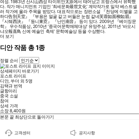
여성. 1983년 산시山西성 타이위안太原에서 태어났고 프랑스에서 유학했
다. 작가 매니지먼트 기업인 ‘최세문화最世文化’ 계약작가로 일약 베스트셀
러 작가에 올라 주목을 받았다. 대표작으로는 장편소설 『천당에 이별을 고
하다告別天堂』 『부용은 얼굴 같고 버들은 눈썹 같네芙蓉如面柳如眉』
『시줴西決』 『둥니東霓』 『난인南音』 등이 있다. 2009년 『베이징문
학』 우수작품상, 2010년 ‘중국어문학매체대상’ 유망주상, 2011년 ‘바오시
냐오報喜鳥 신예 예술인 축제’ 문학예술상 등을 수상했다.
더 보기
디안 작품 총 1종
정렬 순서
상세페이지 바로가기
포스트 라이프
디안
,
쑤더
외
5명
김택규
번역
글항아리
중국 소설
참여
상세 가격
소장
8,400
원
본문 끝
최상단으로 돌아가기
고객센터
공지사항