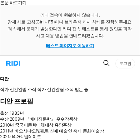
본문 바로가기
인
스
리디 접속이 원활하지 않습니다.
턴
강제 새로 고침(Ctrl + F5)이나 브라우저 캐시 삭제를 진행해주세요.
트
검
계속해서 문제가 발생한다면 리디 접속 테스트를 통해 원인을 파악
색
하고 대응 방법을 안내드리겠습니다.
테스트 페이지로 이동하기
검
리
로그인
색
디
홈
으
디안
로
이
작가 신간알림
소식
작가 신간알림
소식 받는 중
동
디안 프로필
출생
1983년
수상
2009년 『베이징문학』 우수작품상
2010년 중국어문학매체대상 유망주상
2011년 바오시냐오報喜鳥 신예 예술인 축제 문화예술상
2021.04.26. 업데이트