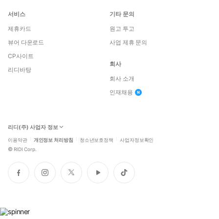
서비스
기타 문의
제휴카드
원고 투고
뷰어 다운로드
사업 제휴 문의
CP사이트
회사
리디바탕
회사 소개
인재채용
리디(주) 사업자 정보
이용약관
개인정보 처리방침
청소년보호정책
사업자정보확인
©
RIDI Corp.
페
인
트
유
틱
이
스
위
튜
톡
스
타
터
브
북
그
램