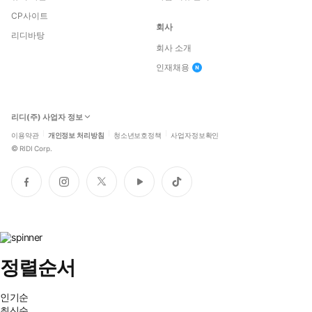
CP사이트
회사
리디바탕
회사 소개
인재채용
리디(주) 사업자 정보
이용약관
개인정보 처리방침
청소년보호정책
사업자정보확인
©
RIDI Corp.
페
인
트
유
틱
이
스
위
튜
톡
스
타
터
브
북
그
램
정렬순서
인기순
최신순