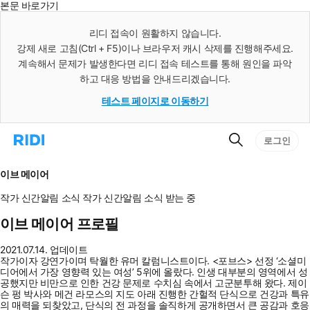
본문 바로가기
인
스
리디 접속이 원활하지 않습니다.
턴
강제 새로 고침(Ctrl + F5)이나 브라우저 캐시 삭제를 진행해주세요.
트
검
계속해서 문제가 발생한다면 리디 접속 테스트를 통해 원인을 파악
색
하고 대응 방법을 안내드리겠습니다.
테스트 페이지로 이동하기
검
리
로그인
색
디
홈
으
이브 메이어
로
이
작가 신간알림
소식
작가 신간알림
소식 받는 중
동
이브 메이어 프로필
2021.07.14. 업데이트
작가이자 강연가이며 탁월한 유머 칼럼니스트이다. <포브스> 선정 ‘소셜미
디어에서 가장 영향력 있는 여성’ 5위에 올랐다. 인생 대부분의 영역에서 성
공했지만 비만으로 인한 건강 문제로 수치심 속에서 고군분투해 왔다. 제이
슨 펑 박사와 메건 라모스의 지도 아래 진행한 간헐적 단식으로 건강과 특유
의 매력을 되찾았고, 단식의 전 과정을 솔직하게 공개하면서 큰 공감과 호응