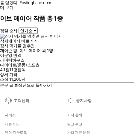
을 얻었다. FastingLane.com
더 보기
이브 메이어 작품 총 1종
정렬 순서
상세페이지 바로가기
잠시 먹기를 멈추면
제이슨 펑
,
이브 메이어
외
1명
이문영
번역
라이팅하우스
다이어트/운동/스포츠
4.1점
11
명
참여
상세 가격
소장
11,200
원
본문 끝
최상단으로 돌아가기
고객센터
공지사항
서비스
기타 문의
제휴카드
원고 투고
뷰어 다운로드
사업 제휴 문의