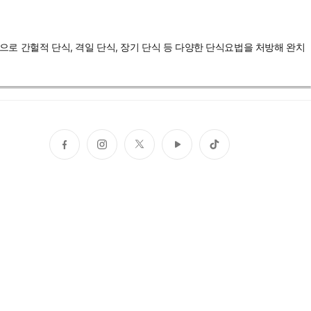
상으로 간헐적 단식, 격일 단식, 장기 단식 등 다양한 단식요법을 처방해 완치
페
인
트
유
틱
이
스
위
튜
톡
스
타
터
브
북
그
램