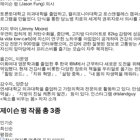
제이슨 펑 (Jason Fung) 의사
토론토대학교 의과대학을 졸업하고, 캘리포니아대학교 로스앤젤레스 캠퍼스(U
로그램을 만들었다. 단식을 통한 당뇨병 치료의 세계적 권위자로서 의사를 
지미 무어 (Jimmy Moore)
우연히 접하게 된 저탄수화물, 중단백, 고지방 다이어트로 82kg 감량에 성공
la vida low-carb]에 자신이 연구한 노하우를 아낌없이 공개하며 
건강 전문가 900명을 인터뷰했으며, 건강에 관한 잘못된 정보로 고통받는 
자신의 앞마당에서 프리스비를 즐기는 모습이 자주 목격된다.
옮긴이_ 이문영
이화여대 영문학과를 졸업한 후 한국 IBM에서 근무하다 새로운 도전을 위해
역임했다. 현재 건강서를 비롯한 다양한 장르의 책들을 우리말로 옮기는 전
『힐링 코드』, 『치유 혁명』, 『설탕 중독』, 『내 몸의 자생력을 깨워라』
감수자_ 양준상
연세대학교 의과대학을 졸업하고 가정의학과 전문의로 활동하고 있다. 만성질
역설』, 『지방의 진실 케톤의 발견』 등이 있다. 인스타그램 drislandguy
<독소를 비우는 몸> 저자 소개
제이슨 펑 작품 총 3종
인기순
최신순
평점순