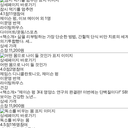
상세페이지 바로가기
잠시 먹기를 멈추면
4.1점
11
명
참여
제이슨 펑
,
이브 메이어
외
1명
이문영
번역
라이팅하우스
다이어트/운동/스포츠
<책소개> 삶을 리부팅하는 가장 단순한 방법, 간헐적 단식 비만 치료의 세계적 
의기투합했다. 세...
상세 가격
소장
11,200
원
상세페이지 바로가기
어떤 몸으로 나이 들 것인가
4.0점
2
명
참여
제임스 디니콜란토니오
,
제이슨 펑
이문영
번역
라이팅하우스
건강
<책소개> “제이슨 펑 3대 영양소 연구의 완결판! 이번에는 단백질이다!” SBS
보이는 건강한 노년...
상세 가격
소장
11,900
원
상세페이지 바로가기
독소를 비우는 몸
4.5점
116
명
참여