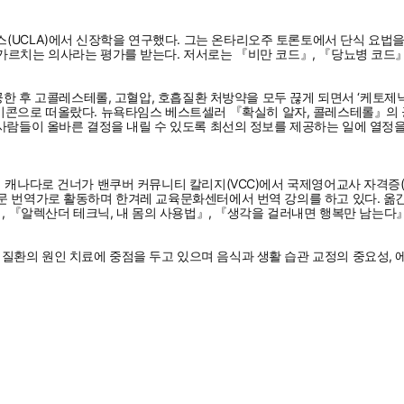
CLA)에서 신장학을 연구했다. 그는 온타리오주 토론토에서 단식 요법을 
가르치는 의사라는 평가를 받는다. 저서로는 『비만 코드』, 『당뇨병 코드
한 후 고콜레스테롤, 고혈압, 호흡질환 처방약을 모두 끊게 되면서 ‘케토제닉 
건강의 아이콘으로 떠올랐다. 뉴욕타임스 베스트셀러 『확실히 알자, 콜레스테롤
사람들이 올바른 결정을 내릴 수 있도록 최선의 정보를 제공하는 일에 열정을
 캐나다로 건너가 밴쿠버 커뮤니티 칼리지(VCC)에서 국제영어교사 자격증(T
문 번역가로 활동하며 한겨레 교육문화센터에서 번역 강의를 하고 있다. 옮긴
, 『알렉산더 테크닉, 내 몸의 사용법』, 『생각을 걸러내면 행복만 남는다』
환의 원인 치료에 중점을 두고 있으며 음식과 생활 습관 교정의 중요성, 