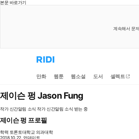
본문 바로가기
계속해서 문제
리
디
홈
으
만화
웹툰
웹소설
도서
셀렉트
로
이
동
제이슨 펑
Jason Fung
작가 신간알림
소식
작가 신간알림
소식 받는 중
제이슨 펑 프로필
학력
토론토대학교 의과대학
2018.10.22. 업데이트