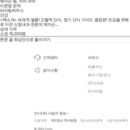
제이슨 펑
,
지미 무어
이문영
번역
라이팅하우스
건강
<책소개> 세계적 열풍! 간헐적 단식, 장기 단식 가이드 결정판! 건강을 위
로 이끈 신장내과 전문의 제이슨...
상세 가격
소장
15,000
원
본문 끝
최상단으로 돌아가기
고객센터
서비스
제휴카드
공지사항
뷰어 다운로드
CP사이트
리디바탕
리디(주) 사업자 정보
이용약관
개인정보 처리방침
청소년보호정책
사업자정보확인
©
RIDI Corp.