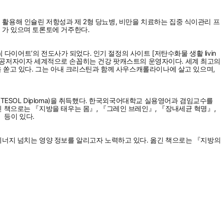
활용해 인슐린 저항성과 제 2형 당뇨병, 비만을 치료하는 집중 식이관리 프
』가 있으며 토론토에 거주한다.
다이어트’의 전도사가 되었다. 인기 절정의 사이트 [저탄수화물 생활 livin
』의 공저자이자 세계적으로 손꼽히는 건강 팟캐스트의 운영자이다. 세계 최고의
 쏟고 있다. 그는 아내 크리스틴과 함께 사우스캐롤라이나에 살고 있으며,
ESOL Diploma)을 취득했다. 한국외국어대학교 실용영어과 겸임교수를
 책으로는 『지방을 태우는 몸』, 『그레인 브레인』, 『장내세균 혁명』,
 등이 있다.
에너지 넘치는 영양 정보를 알리고자 노력하고 있다. 옮긴 책으로는 『지방의