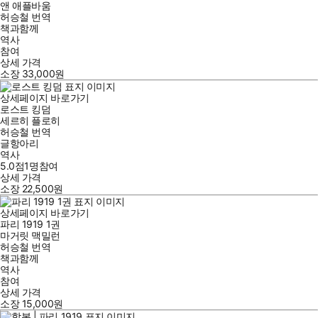
앤 애플바움
허승철
번역
책과함께
역사
참여
상세 가격
소장
33,000
원
상세페이지 바로가기
로스트 킹덤
세르히 플로히
허승철
번역
글항아리
역사
5.0점
1
명
참여
상세 가격
소장
22,500
원
상세페이지 바로가기
파리 1919 1권
마거릿 맥밀런
허승철
번역
책과함께
역사
참여
상세 가격
소장
15,000
원