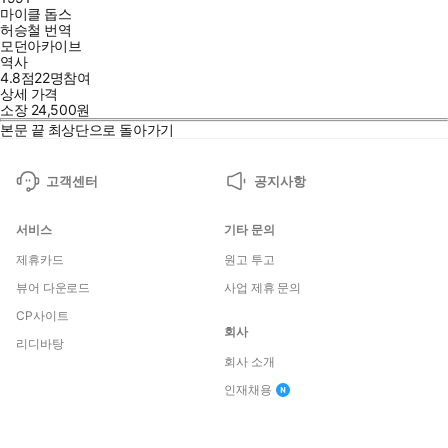
마이클 돕스
허승철
번역
모던아카이브
역사
4.8점
22
명
참여
상세 가격
소장
24,500
원
본문 끝
최상단으로 돌아가기
고객센터
공지사항
서비스
기타 문의
제휴카드
원고 투고
뷰어 다운로드
사업 제휴 문의
CP사이트
회사
리디바탕
회사 소개
인재채용