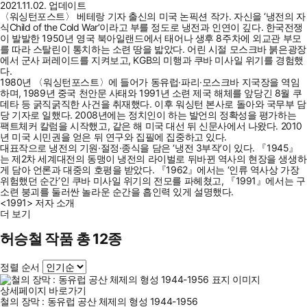
2021.11.02. 업데이트
〈워싱턴포스트〉 베테랑 기자 출신의 미국 논픽션 작가. 자신을 ‘냉전의 자
식Child of the Cold War’이라고 부를 정도로 냉전과 인연이 깊다. 한국전쟁
이 발발한 1950년 영국 북아일랜드에서 태어나 생후 8주차에 외교관 부모
를 따라 스탈린이 통치하는 소련 땅을 밟았다. 어린 시절 모스크바 붉은광장
에서 군사 퍼레이드를 지켜보고, KGB의 미행과 쿠바 미사일 위기를 경험했
다.
1980년 〈워싱턴포스트〉에 들어가 동유럽·파리·모스크바 지국장을 역임
하며, 1989년 중국 천안문 사태와 1991년 소련 제국 해체를 앞당긴 8월 쿠
데타 등 굵직굵직한 사건을 취재했다. 이후 워싱턴 본사로 돌아와 국무부 담
당 기자로 일했다. 2008년에는 정치인이 하는 발언의 정확성을 평가하는
팩트체커 칼럼을 시작했고, 같은 해 미국 대선 뒤 신문사에서 나왔다. 2010
년 미국 시민권을 얻은 뒤 연구와 집필에 집중하고 있다.
대표작으로 냉전의 기원·절정·종식을 담은 ‘냉전 3부작’이 있다. 『1945』
는 제2차 세계대전의 동맹이 냉전의 라이벌로 뒤바뀐 역사의 현장을 생생하
게 담아 언론과 대중의 호평을 받았다. 『1962』에서는 ‘인류 역사상 가장
위험했던 순간’인 쿠바 미사일 위기의 전모를 파헤쳤고, 『1991』에서는 구
소련 붕괴를 둘러싼 놀라운 순간을 흡인력 있게 설명했다.
<1991> 저자 소개
더 보기
허승철 작품 총 12종
정렬 순서
상세페이지 바로가기
철의 장막 : 동유럽 공산 체제의 형성 1944-1956