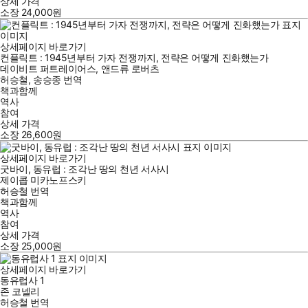
상세 가격
소장
24,000
원
상세페이지 바로가기
컨플릭트 : 1945년부터 가자 전쟁까지, 전략은 어떻게 진화했는가
데이비트 퍼트레이어스
,
앤드류 로버츠
허승철
,
송승종
번역
책과함께
역사
참여
상세 가격
소장
26,600
원
상세페이지 바로가기
굿바이, 동유럽 : 조각난 땅의 천년 서사시
제이콥 미카노프스키
허승철
번역
책과함께
역사
참여
상세 가격
소장
25,000
원
상세페이지 바로가기
동유럽사 1
존 코넬리
허승철
번역