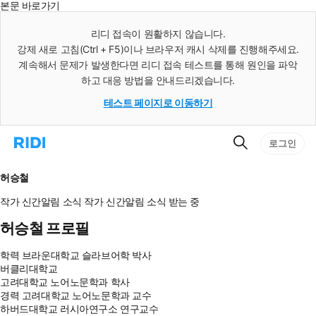
본문 바로가기
인
스
리디 접속이 원활하지 않습니다.
턴
강제 새로 고침(Ctrl + F5)이나 브라우저 캐시 삭제를 진행해주세요.
트
검
계속해서 문제가 발생한다면 리디 접속 테스트를 통해 원인을 파악
색
하고 대응 방법을 안내드리겠습니다.
테스트 페이지로 이동하기
검
리
로그인
색
디
홈
으
허승철
로
이
작가 신간알림
소식
작가 신간알림
소식 받는 중
동
허승철 프로필
학력
브라운대학교 슬라브어학 박사
버클리대학교
고려대학교 노어노문학과 학사
경력
고려대학교 노어노문학과 교수
하버드대학교 러시아연구소 연구교수