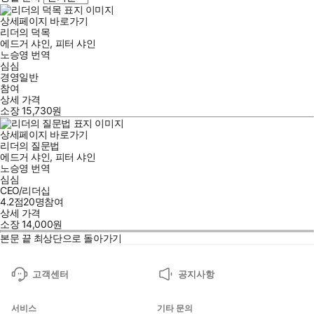
상세페이지 바로가기
리더의 덕목
에드거 샤인
,
피터 샤인
노승영
번역
심심
경영일반
참여
상세 가격
소장
15,730
원
상세페이지 바로가기
리더의 질문법
에드거 샤인
,
피터 샤인
노승영
번역
심심
CEO/리더십
4.2점
20
명
참여
상세 가격
소장
14,000
원
본문 끝
최상단으로 돌아가기
고객센터
공지사항
서비스
기타 문의