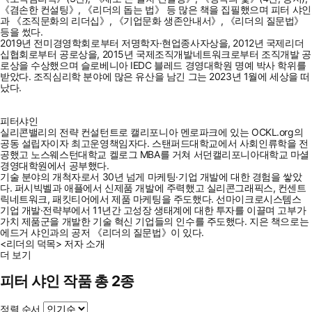
《겸손한 컨설팅》, 《리더의 돕는 법》 등 많은 책을 집필했으며 피터 샤인
과 《조직문화의 리더십》, 《기업문화 생존안내서》, 《리더의 질문법》
등을 썼다.
2019년 전미경영학회로부터 저명학자·현업종사자상을, 2012년 국제리더
십협회로부터 공로상을, 2015년 국제조직개발네트워크로부터 조직개발 공
로상을 수상했으며 슬로베니아 IEDC 블레드 경영대학원 명예 박사 학위를
받았다. 조직심리학 분야에 많은 유산을 남긴 그는 2023년 1월에 세상을 떠
났다.
피터샤인
실리콘밸리의 전략 컨설턴트로 캘리포니아 멘로파크에 있는 OCKL.org의
공동 설립자이자 최고운영책임자다. 스탠퍼드대학교에서 사회인류학을 전
공했고 노스웨스턴대학교 켈로그 MBA를 거쳐 서던캘리포니아대학교 마셜
경영대학원에서 공부했다.
기술 분야의 개척자로서 30년 넘게 마케팅·기업 개발에 대한 경험을 쌓았
다. 퍼시빅벨과 애플에서 신제품 개발에 주력했고 실리콘그래픽스, 컨센트
릭네트워크, 패킷티어에서 제품 마케팅을 주도했다. 선마이크로시스템스
기업 개발·전략부에서 11년간 고성장 생태계에 대한 투자를 이끌며 고부가
가치 제품군을 개발한 기술 혁신 기업들의 인수를 주도했다. 지은 책으로는
에드거 샤인과의 공저 《리더의 질문법》이 있다.
<리더의 덕목> 저자 소개
더 보기
피터 샤인 작품 총 2종
정렬 순서