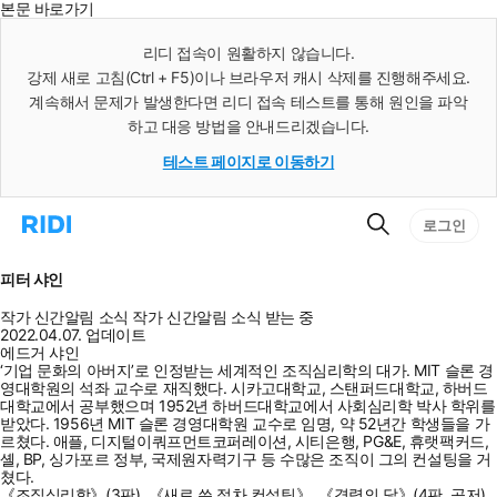
본문 바로가기
인
스
리디 접속이 원활하지 않습니다.
턴
강제 새로 고침(Ctrl + F5)이나 브라우저 캐시 삭제를 진행해주세요.
트
검
계속해서 문제가 발생한다면 리디 접속 테스트를 통해 원인을 파악
색
하고 대응 방법을 안내드리겠습니다.
테스트 페이지로 이동하기
검
리
로그인
색
디
홈
으
피터 샤인
로
이
작가 신간알림
소식
작가 신간알림
소식 받는 중
동
2022.04.07. 업데이트
에드거 샤인
‘기업 문화의 아버지’로 인정받는 세계적인 조직심리학의 대가. MIT 슬론 경
영대학원의 석좌 교수로 재직했다. 시카고대학교, 스탠퍼드대학교, 하버드
대학교에서 공부했으며 1952년 하버드대학교에서 사회심리학 박사 학위를
받았다. 1956년 MIT 슬론 경영대학원 교수로 임명, 약 52년간 학생들을 가
르쳤다. 애플, 디지털이쿼프먼트코퍼레이션, 시티은행, PG&E, 휴랫팩커드,
셸, BP, 싱가포르 정부, 국제원자력기구 등 수많은 조직이 그의 컨설팅을 거
쳤다.
《조직심리학》(3판), 《새로 쓴 절차 컨설팅》, 《경력의 닻》(4판, 공저),