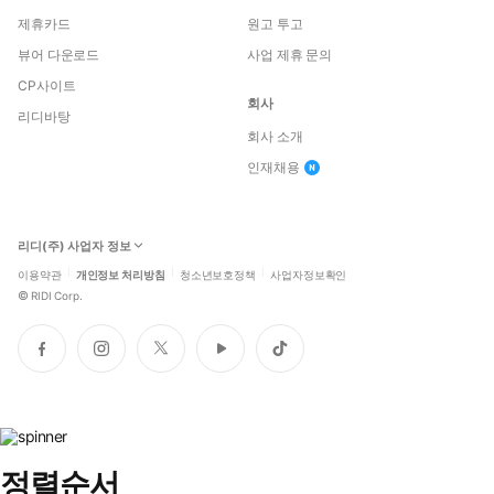
제휴카드
원고 투고
뷰어 다운로드
사업 제휴 문의
CP사이트
회사
리디바탕
회사 소개
인재채용
리디(주) 사업자 정보
이용약관
개인정보 처리방침
청소년보호정책
사업자정보확인
©
RIDI Corp.
페
인
트
유
틱
이
스
위
튜
톡
스
타
터
브
북
그
램
정렬순서