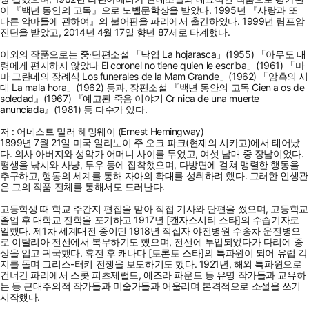
이 『백년 동안의 고독』으로 노벨문학상을 받았다. 1995년 『사랑과 또
다른 악마들에 관하여』의 불어판을 파리에서 출간하였다. 1999년 림프암
진단을 받았고, 2014년 4월 17일 향년 87세로 타계했다.
이외의 작품으로는 중·단편소설 「낙엽 La hojarasca」(1955) 「아무도 대
령에게 편지하지 않았다 El coronel no tiene quien le escriba」(1961) 「마
마 그란데의 장례식 Los funerales de la Mam Grande」(1962) 「암흑의 시
대 La mala hora」(1962) 등과, 장편소설 『백년 동안의 고독 Cien a os de
soledad』(1967) 『예고된 죽음 이야기 Cr nica de una muerte
anunciada』(1981) 등 다수가 있다.
저 : 어네스트 밀러 헤밍웨이 (Ernest Hemingway)
1899년 7월 21일 미국 일리노이 주 오크 파크(현재의 시카고)에서 태어났
다. 의사 아버지와 성악가 어머니 사이를 두었고, 여섯 남매 중 장남이었다.
평생을 낚시와 사냥, 투우 등에 집착했으며, 다방면에 걸쳐 맹렬한 행동을
추구하고, 행동의 세계를 통해 자아의 확대를 성취하려 했다. 그러한 인생관
은 그의 작품 전체를 통해서도 드러난다.
고등학생 때 학교 주간지 편집을 맡아 직접 기사와 단편을 썼으며, 고등학교
졸업 후 대학교 진학을 포기하고 1917년 [캔자스시티 스타]의 수습기자로
일했다. 제1차 세계대전 중이던 1918년 적십자 야전병원 수송차 운전병으
로 이탈리아 전선에서 복무하기도 했으며, 전선에 투입되었다가 다리에 중
상을 입고 귀국했다. 휴전 후 캐나다 [토론토 스타]의 특파원이 되어 유럽 각
지를 돌며 그리스-터키 전쟁을 보도하기도 했다. 1921년, 해외 특파원으로
건너간 파리에서 스콧 피츠제럴드, 에즈라 파운드 등 유명 작가들과 교유하
는 등 근대주의적 작가들과 미술가들과 어울리며 본격적으로 소설을 쓰기
시작했다.