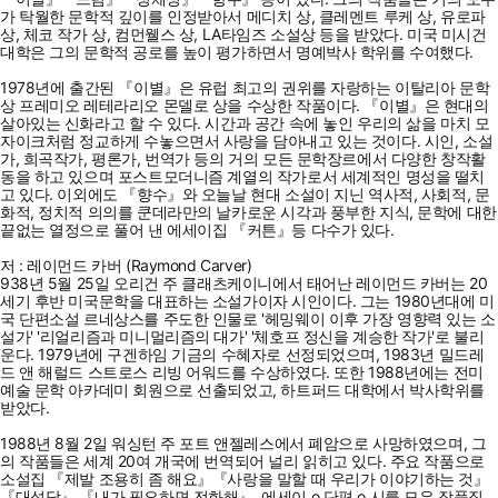
가 탁월한 문학적 깊이를 인정받아서 메디치 상, 클레멘트 루케 상, 유로파
상, 체코 작가 상, 컴먼웰스 상, LA타임즈 소설상 등을 받았다. 미국 미시건
대학은 그의 문학적 공로를 높이 평가하면서 명예박사 학위를 수여했다.
1978년에 출간된 『이별』은 유럽 최고의 권위를 자랑하는 이탈리아 문학
상 프레미오 레테라리오 몬델로 상을 수상한 작품이다. 『이별』은 현대의
살아있는 신화라고 할 수 있다. 시간과 공간 속에 놓인 우리의 삶을 마치 모
자이크처럼 정교하게 수놓으면서 사랑을 담아내고 있는 것이다. 시인, 소설
가, 희곡작가, 평론가, 번역가 등의 거의 모든 문학장르에서 다양한 창작활
동을 하고 있으며 포스트모더니즘 계열의 작가로서 세계적인 명성을 떨치
고 있다. 이외에도 『향수』와 오늘날 현대 소설이 지닌 역사적, 사회적, 문
화적, 정치적 의의를 쿤데라만의 날카로운 시각과 풍부한 지식, 문학에 대한
끝없는 열정으로 풀어 낸 에세이집 『커튼』등 다수가 있다.
저 : 레이먼드 카버 (Raymond Carver)
938년 5월 25일 오리건 주 클래츠케이니에서 태어난 레이먼드 카버는 20
세기 후반 미국문학을 대표하는 소설가이자 시인이다. 그는 1980년대에 미
국 단편소설 르네상스를 주도한 인물로 '헤밍웨이 이후 가장 영향력 있는 소
설가' '리얼리즘과 미니멀리즘의 대가' '체호프 정신을 계승한 작가'로 불리
운다. 1979년에 구겐하임 기금의 수혜자로 선정되었으며, 1983년 밀드레
드 앤 해럴드 스트로스 리빙 어워드를 수상하였다. 또한 1988년에는 전미
예술 문학 아카데미 회원으로 선출되었고, 하트퍼드 대학에서 박사학위를
받았다.
1988년 8월 2일 워싱턴 주 포트 앤젤레스에서 폐암으로 사망하였으며, 그
의 작품들은 세계 20여 개국에 번역되어 널리 읽히고 있다. 주요 작품으로
소설집 『제발 조용히 좀 해요』『사랑을 말할 때 우리가 이야기하는 것』
『대성당』 『내가 필요하면 전화해』, 에세이 o 단편 o 시를 모은 작품집