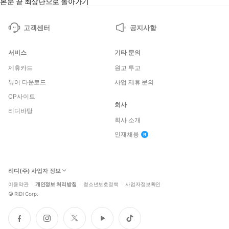
본문 끝
최상단으로 돌아가기
고객센터
공지사항
서비스
기타 문의
제휴카드
원고 투고
뷰어 다운로드
사업 제휴 문의
CP사이트
회사
리디바탕
회사 소개
인재채용
리디(주) 사업자 정보
이용약관
개인정보 처리방침
청소년보호정책
사업자정보확인
©
RIDI Corp.
페
인
트
유
틱