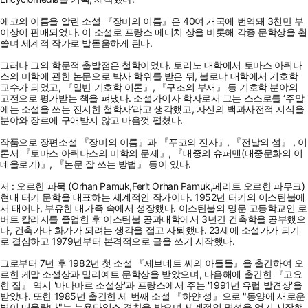
에코의 이름을 알린 소설 『장미의 이름』은 40여 개국에 번역돼 3천만 부
이상이 판매되었다. 이 소설로 프랑스 메디치 상을 비롯해 각종 문학상을 휩
쓸며 세계적 작가로 발돋움하게 된다.
그러나 그의 학문적 출발점은 철학이었다. 토리노 대학에서 토마스 아퀴나
스의 미학에 관한 논문으로 박사 학위를 받은 뒤, 볼로냐 대학에서 기호학
교수가 되었고, 『일반 기호학 이론』, 『구조의 부재』 등 기호학 분야의
고전으로 평가받는 책을 펴냈다. 소설가이자 학자로서 그는 스스로를 ‘주말
에는 소설을 쓰는 진지한 철학자’라고 생각했고, 자신의 백과사전적 지식을
분야와 장르에 구애받지 않고 마음껏 펼쳤다.
작품으로 장편소설 『장미의 이름』과 『푸코의 진자』, 『전날의 섬』 , 이
론서 『토마스 아퀴나스의 미학의 문제』, 『대중의 슈퍼맨(대중문화의 이
데올로기)』, 『논문 잘 쓰는 방법』 등이 있다.
저 : 오르한 파묵 (Orhan Pamuk,Ferit Orhan Pamuk,페리트 오르한 파무크)
현대 터키 문학을 대표하는 세계적인 작가이다. 1952년 터키의 이스탄불에
서 태어나, 부유한 대가족 속에서 성장했다. 이스탄불의 명문 고등학교인 로
버트 칼리지를 졸업한 후 이스탄불 공과대학에서 3년간 건축학을 공부했으
나, 건축가나 화가가 되려는 생각을 접고 자퇴했다. 23세에 소설가가 되기
로 결심하고 1979년부터 본격적으로 글을 쓰기 시작했다.
그로부터 7년 후 1982년 첫 소설 『제브데트 씨의 아들들』을 출간하여 오
르한 케말 소설상과 밀리예트 문학상을 받았으며, 다음해에 출간한 『고요
한 집』 역시 '마다마르 소설상'과 프랑스에서 주는 '1991년 유럽 발견상'을
받았다. 또한 1985년 출간한 세 번째 소설 『하얀 성』으로 "동양에 새로운
별이 떠올랐다"는 뉴욕타임스 격찬을 받으며 세계적인 명성을 얻기 시작했