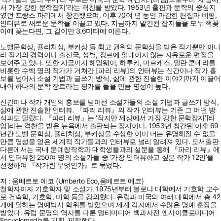
서 가장 강한 문학잡지’라는 격찬을 받았다. 1953년 출판과 문학의 중심지
였던 프랑스 파리에서 창간했으며, 이후 70여 년 동안 과감한 편집과 비평,
인터뷰로 새로운 문학을 이끌고 있다. 지금까지 발간된 잡지들을 모두 책꽂
이에 꽂는다면, 그 길이만 3.6미터에 이른다.
노벨문학상, 퓰리처상, 부커상 등 최고 권위의 문학상을 받은 작가뿐만 아니
라 작가의 경력이나 출신국, 성별, 장르에 얽매이지 않는 자유로운 편집을
보여주고 있다. 또한 지금까지 헤밍웨이, 하루키, 마르케스, 밀란 쿤데라를
비롯한 수백 명의 작가가 거쳐간 [파리 리뷰]의 인터뷰는 신간이나 작가 홍
보를 넘어서 소설 기법과 글쓰기 방식, 삶에 관한 진솔한 이야기까지 이끌어
내어 하나의 문학 장르라는 평가를 들을 만큼 명성이 높다.
신간이나 작가 개인의 홍보를 넘어선 소설가들의 소설 기법과 글쓰기 방식,
삶에 관한 진솔한 인터뷰. 『파리 리뷰』의 작가 인터뷰는 기존 그 어떤 방
식과도 달랐다. 『파리 리뷰』는 ‘작지만 세상에서 가장 강한 문학잡지’[타
임]라는 격찬을 받은 뉴욕에서 출판되는 잡지이다. 1953년 창간된 이후 69
년간 노벨 문학상, 퓰리처상, 부커상을 수상한 이미 더는 유명해질 수 없을
만큼 명성을 얻은 세계적 작가들과의 인터뷰로 널리 알려져 있다. 도서출판
다른에서는 국내 문예창작학과 대학생들과의 설문을 통해 『파리 리뷰』에
서 인터뷰한 250여 명의 소설가들 중 ‘가장 인터뷰하고 싶은 작가 12인’을
선정하여 『작가란 무엇인가』로 묶었다.
저 : 움베르토 에코 (Umberto Eco,움베르트 에코)
철학자이자 기호학자 및 소설가. 1975년부터 볼로냐 대학에서 기호학 교수
로 건축학, 기호학, 미학 등을 강의했다. 유럽과 미국의 여러 대학에서 총 42
개에 달하는 명예박사 학위를 받았으며 세계 각지에서 수많은 명예 훈장을
받았다. 유럽 문명의 역사를 다룬 멀티미디어 백과사전 엔사이클로미디어
Encyclomedia를 기획, 제작했다.