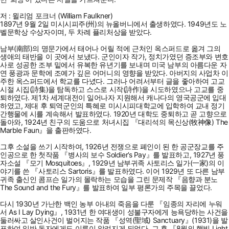
저 : 윌리엄 포크너 (William Faulkner)
1897년 9월 2일 미시시피주(州)의 뉴올버니에서 출생하였다. 1949년도 노
벨문학상 수상자이며, 두 차례 퓰리처상을 받았다.
남부(南部)의 명문가에서 태어나 어릴 적에 근처인 옥스퍼드로 옮겨 그의
생애의 태반을 이 곳에서 보냈다. 군인이자 작가, 정치가였던 증조부와 변호
사로 성공한 조부 밑에서 유복한 유년기를 보내며 미국 남부의 아름다운 자
연 풍광과 문학에 조예가 깊은 어머니의 영향을 받았다. 아버지의 사업차 이
주한 옥스퍼드에서 학교를 다녔다. 그러나 어려서부터 글을 좋아하여 고교
시절 시집(詩集)을 탐독하고 스스로 시작(詩作)을 시도하였으나 고교를 중
퇴하였다. 제1차 세계대전이 일어나자 지원해서 캐나다의 영국공군에 입대
하였고, 제대 후 퇴역군인의 특혜로 미시시피대학교에 입학하여 교내 정기
간행물에 시를 계속해서 발표하였다. 1920년 대학도 중퇴하고 곧 고향으로
돌아와, 1924년 친구의 도움으로 처녀시집 『대리석의 목신상(牧神像) The
Marble Faun』을 출판하였다.
그후 소설을 쓰기 시작하여, 1926년 전쟁으로 폐인이 된 한 공군장교를 주
인공으로 한 첫작품 『병사의 보수 Soldier’s Pay』를 발표하고, 1927년 풍
자소설 『모기 Mosquitoes』, 1929년 남부귀족 사토리스 일가(一家)의 이
야기를 쓴 『사토리스 Sartoris』를 발표하였다. 이어 1929년 또 다른 남부
귀족 출신인 콤프슨 일가의 몰락하는 모습을 그린 문제작 『음향과 분노
The Sound and the Fury』를 발표하여 일부 평론가의 주목을 끌었다.
다시 1930년 가난한 백인 농부 아내의 죽음을 다룬 『임종의 자리에 누워
서 As I Lay Dying』, 1931년 한 여대생이 성불구자에게 능욕당하는 사건을
둘러싸고 살인사건이 벌어지는 작품 『성역(聖域) Sanctuary』(1931)을 발
표하여 일반 독자에게도 이름이 알려지게 되었다. 그 후 『8월의 햇빛 Light