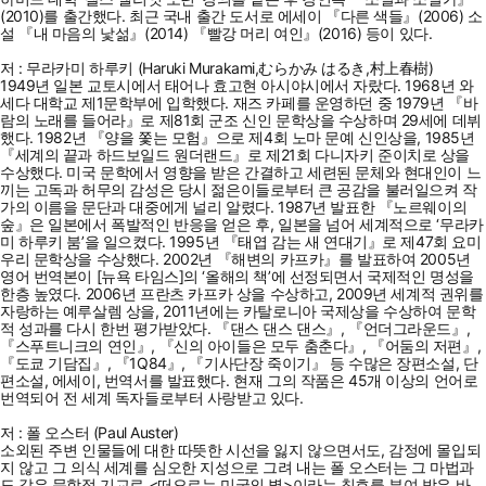
(2010)를 출간했다. 최근 국내 출간 도서로 에세이 『다른 색들』(2006) 소
설 『내 마음의 낯섦』(2014) 『빨강 머리 여인』(2016) 등이 있다.
저 : 무라카미 하루키 (Haruki Murakami,むらかみ はるき,村上春樹)
1949년 일본 교토시에서 태어나 효고현 아시야시에서 자랐다. 1968년 와
세다 대학교 제1문학부에 입학했다. 재즈 카페를 운영하던 중 1979년 『바
람의 노래를 들어라』로 제81회 군조 신인 문학상을 수상하며 29세에 데뷔
했다. 1982년 『양을 쫓는 모험』으로 제4회 노마 문예 신인상을, 1985년
『세계의 끝과 하드보일드 원더랜드』로 제21회 다니자키 준이치로 상을
수상했다. 미국 문학에서 영향을 받은 간결하고 세련된 문체와 현대인이 느
끼는 고독과 허무의 감성은 당시 젊은이들로부터 큰 공감을 불러일으켜 작
가의 이름을 문단과 대중에게 널리 알렸다. 1987년 발표한 『노르웨이의
숲』은 일본에서 폭발적인 반응을 얻은 후, 일본을 넘어 세계적으로 ‘무라카
미 하루키 붐’을 일으켰다. 1995년 『태엽 감는 새 연대기』로 제47회 요미
우리 문학상을 수상했다. 2002년 『해변의 카프카』를 발표하여 2005년
영어 번역본이 [뉴욕 타임스]의 ‘올해의 책’에 선정되면서 국제적인 명성을
한층 높였다. 2006년 프란츠 카프카 상을 수상하고, 2009년 세계적 권위를
자랑하는 예루살렘 상을, 2011년에는 카탈로니아 국제상을 수상하여 문학
적 성과를 다시 한번 평가받았다. 『댄스 댄스 댄스』, 『언더그라운드』,
『스푸트니크의 연인』, 『신의 아이들은 모두 춤춘다』, 『어둠의 저편』,
『도쿄 기담집』, 『1Q84』, 『기사단장 죽이기』 등 수많은 장편소설, 단
편소설, 에세이, 번역서를 발표했다. 현재 그의 작품은 45개 이상의 언어로
번역되어 전 세계 독자들로부터 사랑받고 있다.
저 : 폴 오스터 (Paul Auster)
소외된 주변 인물들에 대한 따뜻한 시선을 잃지 않으면서도, 감정에 몰입되
지 않고 그 의식 세계를 심오한 지성으로 그려 내는 폴 오스터는 그 마법과
도 같은 문학적 기교로 <떠오르는 미국의 별>이라는 칭호를 부여 받은 바