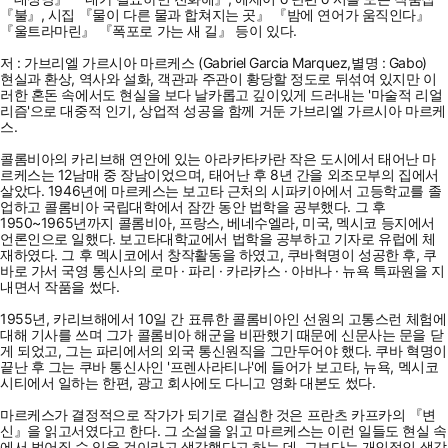
『불』, 시집 『물이 다른 물과 합쳐지는 곳』 『밤에 연어가 움직인다』
『울트라마린』 『폭포로 가는 새 길』 등이 있다.
저 : 가브리엘 가르시아 마르케스 (Gabriel Garcia Marquez,별명 : Gabo)
현실과 환상, 역사와 설화, 객관과 주관이 황당할 정도로 뒤섞여 있지만 이
러한 혼돈 속에서도 현실을 보다 날카롭고 깊이있게 드러내는 '마술적 리얼
리즘'으로 대중적 인기, 상업적 성공을 함께 거둔 가브리엘 가르시아 마르케
스.
콜롬비아의 카리브해 연안에 있는 아라카타카란 작은 도시에서 태어난 마
르케스는 12남매 중 장남이었으며, 태어난 후 8년 간을 외조모부의 집에서
살았다. 1946년에 마르케스는 보고타 근처의 시파키아에서 고등학교를 졸
업하고 콜롬비아 국립대학에서 잠깐 동안 법학을 공부했다. 그 후
1950~1965년까지 콜롬비아, 프랑스, 베네수엘라, 미국, 멕시코 등지에서
언론인으로 일했다. 보고타대학교에서 법학을 공부하고 기자로 유럽에 체
재하였다. 그 후 멕시코에서 창작활동을 하였고, 쿠바혁명이 성공한 후, 쿠
바로 가서 국영 통신사의 로마 · 파리 · 카라카스 · 아바나 · 뉴욕 특파원을 지
내면서 작품을 썼다.
1955년, 카리브해에서 10일 간 표류한 콜롬비아인 선원의 고통스런 체험에
대해 기사를 쓰며 그가 콜롬비아 해군을 비판했기 때문에 신문사는 문을 닫
게 되었고, 그는 파리에서의 외국 통신원직을 그만두어야 했다. 쿠바 혁명이
끝난 후 그는 쿠바 통신사인 '프렌사라티나'에 들어가 보고타, 뉴욕, 멕시코
시티에서 일하는 한편, 광고 회사에도 다니고 영화 대본도 썼다.
마르케스가 결정적으로 작가가 되기로 결심한 것은 프란츠 카프카의 『변
신』을 읽고서였다고 한다. 그 소설을 읽고 마르케스는 이런 일들도 현실 속
에서 벌어질 수 있을 것이라고 생각했다고 하는 데, 그보다는 개인적인 생각