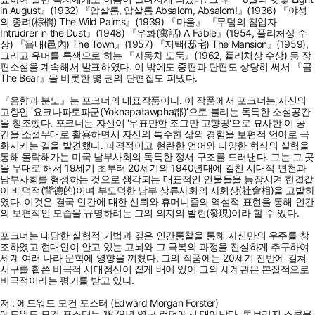
in August』(1932) 『압살롬, 압살롬 Absalom, Absalom!』(1936) 『야성
의 종려(棕櫚) The Wild Palms』(1939) 『마을』 『무덤의 침입자
Intrudrer in the Dust』(1948) 『우화(寓話) A Fable』(1954, 퓰리처상 수
상) 『읍내(邑內) The Town』(1957) 『저택(邸宅) The Mansion』(1959),
그리고 유머를 특색으로 하는 『자동차 도둑』(1962, 퓰리처상 수상) 등 장
편소설을 계속해서 발표하였다. 이 밖에도 중편과 단편도 상당히 써서 『곰
The Bear』을 비롯한 몇 권의 단편집도 펴냈다.
『음향과 분노』는 포크너의 대표작품이다. 이 작품에서 포크너는 자신의
고향인 ‘요크나파토파군(Yoknapatawpha郡)’으로 불리는 독특한 소설공간
을 창조했다. 포크너는 자신이 '우표만한 조그만 고향땅'으로 묘사한 이 공
간을 소설무대로 활용하면서 자신의 특수한 삶의 경험을 보편적 언어로 극
화시키는 길을 발견했다. 파격적이고 현란한 언어와 다양한 형식의 실험을
통해 몰락해가는 미국 남부사회의 독특한 정서 구조를 드러낸다. 그는 그 곳
을 무대로 해서 19세기 초부터 20세기의 1940년대에 걸친 시대적 변천과
남부사회를 형성하는 것으로 생각되는 대표적인 인물들을 등장시켜 한결같
이 배덕적(背德的)이며 부도덕한 남부 상류사회의 사회상(社會相)을 고발하
였다. 이것은 결국 인간에 대한 신뢰와 휴머니즘의 역설적 표현을 통해 인간
의 보편적인 모습을 규명하려는 그의 의지의 발현(發現)이라 할 수 있다.
포크너는 대담한 실험적 기법과 깊은 인간통찰을 통해 자신만의 우주를 창
조하였고 현대인이 안고 있는 고뇌와 그 극복의 과정을 진실하게 추구하여
세계 여러 나라 문학에 영향을 끼쳤다. 그의 작품에는 20세기 전반에 걸쳐
서구를 휩쓴 비극적 시대정신이 짙게 배어 있어 그의 세계관은 본질적으로
비극적이라는 평가를 받고 있다.
저 : 에드워드 모건 포스터 (Edward Morgan Forster)
에드워드 모건 포스터는 1879년 영국 런던에서 태어났다. 톤브리지 스쿨을