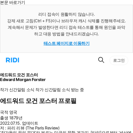
본문 바로가기
인
스
리디 접속이 원활하지 않습니다.
턴
강제 새로 고침(Ctrl + F5)이나 브라우저 캐시 삭제를 진행해주세요.
트
검
계속해서 문제가 발생한다면 리디 접속 테스트를 통해 원인을 파악
색
하고 대응 방법을 안내드리겠습니다.
테스트 페이지로 이동하기
검
리
로그인
색
디
홈
으
에드워드 모건 포스터
로
Edward Morgan Forster
이
동
작가 신간알림
소식
작가 신간알림
소식 받는 중
에드워드 모건 포스터 프로필
국적
영국
출생
1879년
2022.07.15. 업데이트
저 : 파리 리뷰 (The Paris Review)
‘작가들의 꿈의 무대’라 부르는 미국의 문학 계간지. [타임]으로부터 ‘세상에