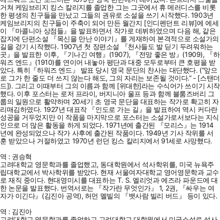
거쳐 케임브리지 킹스 칼리지를 졸업한 그는 그곳에서 휴 메러디스를 비롯
한 평생의 친구들을 만났고 그들의 권유로 소설을 쓰기 시작했다. 1903년
케임브리지의 친구들이 주축이 되어 만든 월간지 [인디펜던트 리뷰]에 에세
이 『마콜니아 상점들』을 발표하면서 작가로 데뷔하였으며 다음 해, 같은
잡지에 단편소설 『목신을 만난 이야기』를 게재하여 본격적으로 소설가의
길을 걷기 시작했다. 1907년 첫 장편소설 『천사들도 발 딛기 두려워하는
곳』을 발표한 이후, 『기나긴 여행』(1907), 『전망 좋은 방』(1909), 『하
워즈 엔드』(1910)를 연이어 내놓아 평단과 대중 모두로부터 큰 호평을 받
았다. 특히『하워즈 엔드』 발표 당시 영국 문단의 찬사는 대단했다. (“앞으
로 그가 한 줄도 더 쓰지 않는다 해도, 그의 자리는 보존될 것이다.” - [스탠더
드]). 그리고 이때부터 그의 이름과 함께 [위대한]라는 수식어가 쓰이기 시작
했다. 이후 포스터는 로저 프라이, 버지니아 울프 등과 함께 블룸즈버리 그
룹의 일원으로 활약하며 20세기 초 영국 문단을 대표하는 작가로 확고히 자
리매김하였다. 1927년 대표작 『인도로 가는 길』을 발표하여 역시 커다란
성공을 거두었지만 이 작품을 마지막으로 포스터는 소설가로서보다는 지식
인으로 더 많은 활동을 하게 되었다. 1971년에 출간된 『모리스』는 1914
년에 완성되었으나 작가 사후에 출간된 작품이다. 1949년 기사 작위를 서
훈 받았으나 거절하였고 1970년 런던 킹스 칼리지에서 91세로 사망했다.
역 : 권승혁
고려대학교 영문학과를 졸업했고, 동대학원에서 석사학위를, 미국 뉴욕주
립대학교에서 박사학위를 받았다. 현재 서울여자대학교 영어영문학과 교수
로 재직 중이다. 현대영미시를 대표하는 T. S. 엘리엇과 에즈라 파운드에 대
한 논문을 발표했다. 번역서로는 『작가란 무엇인가』 1, 2권, 『싸우는 여
자가 이긴다』(김진아 공역), 허먼 멜빌의 『뱃사람 빌리 버드』 등이 있다.
역 : 김진아
고려대학교 영문학과를 졸업하고 고려대학교 대학원에서 미국소설로 석사