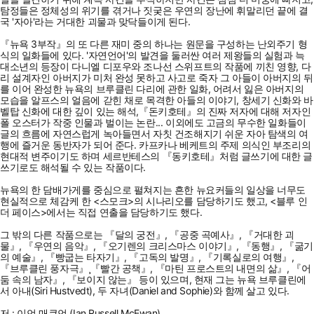
탐정들은 정체성의 위기를 겪거나 짓궂은 우연의 장난에 휘말리던 끝에 결
국 '자아'라는 거대한 괴물과 맞닥들이게 된다.
『뉴욕 3부작』의 또 다른 재미 중의 하나는 원문을 구성하는 난외주기 형
식의 일화들에 있다. '자연언어'의 발견을 둘러싼 여러 제왕들의 실험과 늑
대소년의 등장이 다니엘 디포우와 조나선 스위프트의 작품에 끼친 영향, 다
리 설계자인 아버지가 미처 완성 못하고 사고로 죽자 그 아들이 아버지의 뒤
를 이어 완성한 뉴욕의 브루클린 다리에 관한 일화, 어려서 잃은 아버지의
모습을 알프스의 얼음에 갇힌 채로 목격한 아들의 이야기, 창세기 신화와 바
벨탑 신화에 대한 깊이 있는 해석,『돈키호테』의 진짜 저자에 대해 저자인
폴 오스터가 작중 인물과 벌이는 논란... 이외에도 고금의 무수한 일화들이
글의 흐름에 자연스럽게 녹아들면서 자칫 건조해지기 쉬운 자아 탐색의 여
행에 즐거운 동반자가 되어 준다. 카프카나 베케트의 주제 의식인 부조리의
현대적 변주이기도 하며 세르반테스의 『동키호테』처럼 글쓰기에 대한 글
쓰기로도 해석될 수 있는 작품이다.
뉴욕의 한 담배가게를 중심으로 펼쳐지는 흔한 뉴요커들의 일상을 너무도
현실적으로 체감케 한 <스모크>의 시나리오를 담당하기도 했고, <블루 인
더 페이스>에서는 직접 연출을 담당하기도 했다.
그 밖의 다른 작품으로는 『달의 궁전』, 『공중 곡예사』, 『거대한 괴
물』, 『우연의 음악』, 『오기렌의 크리스마스 이야기』, 『동행』, 『굶기
의 예술』, 『빵굽는 타자기』, 『고독의 발명』, 『기록실로의 여행』,
『브루클린 풍자극』¸『빨간 공책』, 『마틴 프로스트의 내면의 삶』, 『어
둠 속의 남자』, 『보이지 않는』 등이 있으며, 현재 그는 뉴욕 브루클린에
서 아내(Siri Hustvedt), 두 자녀(Daniel and Sophie)와 함께 살고 있다.
저 : 이언 매큐언 (Ian Russell McEwan)