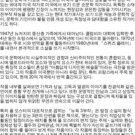
있는 유대계 미국 작가로 미국에서 보기 드문 순문학 작가이다. 독특한 소재
의 이야기에 팽팽한 긴장이 느껴지는 현장감과 은은한 감동을 가미시키는
천부적 재능을 갖고 있는 그는 현대 작가로서는 보기 드문 재능과 문학적 깊
이, 문학의 기인이라 불릴 만큼 개성 있는 독창성과 담대함을 소유한 작가이
기도 하다.
1947년 뉴저지의 중산층 가족에게서 태어났다. 콜럼비아 대학에 입학한 후
4년 동안 프랑스에서 살았으며, 1974년에 다시 미국으로 돌아왔다. 1970년
대에는 주로 시와 번역을 통해 활동하다가 1980년대에 『스퀴즈 플레이』
를 내면서 본격적으로 소설을 쓰기 시작했다.
미국 문학에서의 사실주의적인 경향과 신비주의적인 전통이 혼합되고, 동
시에 멜로드라마적 요소와 명상적 요소가 한데 뒤섞여 있어, 문학 장르의 모
든 특징적 요소들이 혼성된 "아름답게 디자인된 예술품"이라는 극찬을 받은
바 있다. 그의 작품은 미국뿐만 아니라 유럽 문단, 특히 프랑스에서 주목 받
고 있으며, 현재 20여 개국에서 번역 출간되고 있다.
작품 내부를 살펴보면 기적과 상실, 고독과 열광의 이야기를 전광석화 같은
언어로 종횡 무진 전개해 나가고 있다. 또한 운명적인 만남과 그리고 상징적
인 이미지들을 탄탄한 문장과 짜임새 있는 구성으로 결합시켜 독자들을 있
을 법하지 않게 뒤얽힌 우연의 연속으로 이끌어 간다.
특히 폴 오스터의 대표작으로 꼽히는 『뉴욕 3부작』은 탐정 소설의 형식
을 차용하고 있는 3편의 단편을 묶은 책으로, '묻는다'는 것이 직업상의 주
활동인 탐정이라는 배치를 통해 폴 오스터의 변치 않는 주제 - 실제와 환상,
정체성 탐구, 몰두와 강박관념, 여기에 특별히 작가 자신의 글쓰기에 대한
여러 함의-를 들여다 보게 하는 작품이다. 각 작품에 등장하는 탐정들은 진
실을 발견하기 위해 계속 사건을 추적하지만 사건은 점점 더 미궁에 빠지고,