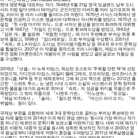
현대 영문학을 대표하는 작가. 1948년 6월 21일 영국 잉글랜드 남부 도시
서리 지방 알더샷에서 태어났다. 군인이었던 아버지를 따라 싱가포르와 독
일, 리비아 등 여러 나라를 돌아다니며 자랐다. 1970년 서식스 대학에서 영
문학을 전공하고 이스트 앵글리어 대학에서 석사학위를 받았다. 1975년 소
설집 『첫 사랑 마지막 의식』으로 서머싯 몸상을 받으며 화려하게 데뷔했
고 이후 1987년 『차일드 인 타임』으로 휫브레드상을 받았고, 1992년
『검은 개』를 발표해 『위험한 이방인』에 이어 두번째로 부커상 최종 후
보에 올랐고, 1998년 『암스테르담』으로 부커상을 수상했다. 2001년
『속죄』로 LA 타임스 도서상, 전미비평가협회상 등 국내외 유수의 문학상
을 휩쓸었다. 2007년 이 작품을 원작으로 키라 나이틀리, 제임스 매커보이
주연 영화 [어톤먼트]가 개봉되어 큰 사랑을 받았고 골든글로브 작품상 등
을 수상했다.
2016년 『넛셸』이 뉴욕 타임스, 워싱턴 포스트의 ‘주목할 만한 책’에 선정
되었으며, 가디언과 타임스, 데일리 텔레그래프, 오프라닷컴, 샌프란시스코
크로니클, NPR 등 주요 매체로부터 그해 최고의 책으로 꼽혔다. 2012년 출
간한 『스위트 투스』는 냉전 시대 스파이 소설의 서스펜스와 문학 창작에
대한 물음을 대가의 솜씨로 엮어내 『속죄』의 성공을 뒤이을 작품으로 주
목받았다. 그 밖의 작품으로 『시멘트 가든』 『이노센트』 『토요일』
『체실 비치에서 』 『솔라』 『칠드런 액트』 『머신스 라이크 미』 『바
퀴벌레』 등이 있다.
국제상 부문을 포함하여 세계 3대 문학상으로 꼽히는 부커상 후보에만 여
덟 차례 올랐으며 2014년 미국 해리 랜섬 센터는 ‘동시대 가장 뛰어난 작가
중 하나’인 매큐언의 문학기록 보관소를 마련하기도 했다. 데뷔 이래 깨지기
힘든 비평적, 대중적 성공을 동시에 성취한 독보적인 작가로서 2000년 영
국 왕실로부터 대영제국 커맨더 훈장을 수여받았고 2011년 예루살렘상을
수상했다. 2020년 괴테문화원이 수여하는 괴테 메달을 받았다.