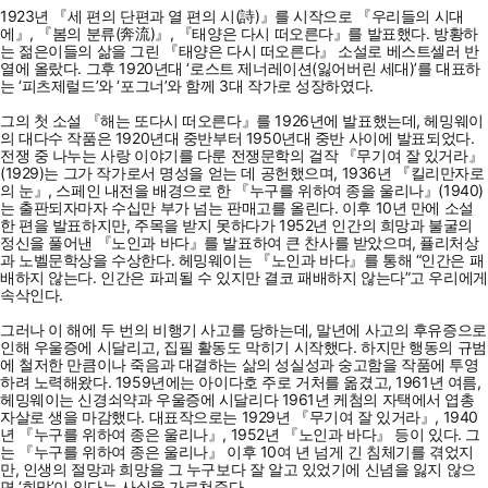
1923년 『세 편의 단편과 열 편의 시(詩)』를 시작으로 『우리들의 시대
에』, 『봄의 분류(奔流)』, 『태양은 다시 떠오른다』를 발표했다. 방황하
는 젊은이들의 삶을 그린 『태양은 다시 떠오른다』 소설로 베스트셀러 반
열에 올랐다. 그후 1920년대 ‘로스트 제너레이션(잃어버린 세대)’를 대표하
는 ‘피츠제럴드’와 ‘포그너’와 함께 3대 작가로 성장하였다.
그의 첫 소설 『해는 또다시 떠오른다』를 1926년에 발표했는데, 헤밍웨이
의 대다수 작품은 1920년대 중반부터 1950년대 중반 사이에 발표되었다.
전쟁 중 나누는 사랑 이야기를 다룬 전쟁문학의 걸작 『무기여 잘 있거라』
(1929)는 그가 작가로서 명성을 얻는 데 공헌했으며, 1936년 『킬리만자로
의 눈』, 스페인 내전을 배경으로 한 『누구를 위하여 종을 울리나』(1940)
는 출판되자마자 수십만 부가 넘는 판매고를 올린다. 이후 10년 만에 소설
한 편을 발표하지만, 주목을 받지 못하다가 1952년 인간의 희망과 불굴의
정신을 풀어낸 『노인과 바다』를 발표하여 큰 찬사를 받았으며, 퓰리처상
과 노벨문학상을 수상한다. 헤밍웨이는 『노인과 바다』를 통해 “인간은 패
배하지 않는다. 인간은 파괴될 수 있지만 결코 패배하지 않는다”고 우리에게
속삭인다.
그러나 이 해에 두 번의 비행기 사고를 당하는데, 말년에 사고의 후유증으로
인해 우울증에 시달리고, 집필 활동도 막히기 시작했다. 하지만 행동의 규범
에 철저한 만큼이나 죽음과 대결하는 삶의 성실성과 숭고함을 작품에 투영
하려 노력해왔다. 1959년에는 아이다호 주로 거처를 옮겼고, 1961년 여름,
헤밍웨이는 신경쇠약과 우울증에 시달리다 1961년 케첨의 자택에서 엽총
자살로 생을 마감했다. 대표작으로는 1929년 『무기여 잘 있거라』, 1940
년 『누구를 위하여 종은 울리나』, 1952년 『노인과 바다』 등이 있다. 그
는 『누구를 위하여 종은 울리나』 이후 10여 년 넘게 긴 침체기를 겪었지
만, 인생의 절망과 희망을 그 누구보다 잘 알고 있었기에 신념을 잃지 않으
면 ‘희망’이 있다는 사실을 가르쳐준다.