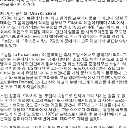
권)을 출간한 작가다.
저 : 밀란 쿤데라 (Milan Kundera)
1929년 체코의 브륀에서 야나체크 음악원 교수의 아들로 태어났다. 밀란 쿤
데라는 그 음악원에서 작곡을 공부하고 프라하의 예술아카데미 AMU에서
시나리오 작가와 영화감독 수업을 받았다. 1963년 이래 「프라하의 봄」이
외부의 억압으로 좌절될 때까지 '인간의 얼굴을 한 사회주의운동'을 주도했
으며, 1968년 모든 공직에서 해직당하고 저서가 압수되는 수모를 겪었다.
『농담』과 『우스운 사랑』 2권만이 쿤데라가 고국 체코에서 발표할 수밖
에 없었다.
『농담 La Plaisanterie』이 불역되는 즉시 프랑스에서도 명작가가 되다. 그
불역판 서문에서 아라공은 "금세기 최대의 소설가들 중 한 사람으로 소설이
빵과 마찬가지로 인간에게 없어서는 안 되는 것임을 증명해주는 소설가"라
고 격찬한바 있다. 2차대전 후 그는 대학생, 노동자, 바의 피아니스트(그의
아버지는 이미 유명한 피아니스트였다)를 거쳐 문학과 영화에 몰두했다. 그
는 시와 극작품들을 썼고 프라하의 고등 영화연구원에서 가르쳤다. 밀로스
포만(Milos Forman), 그리고 장차 체코의 누벨 바그계 영화인들이 될 사람들
은 두루 그의 제자들이었다.
소련 침공과 '프라하의 봄' 무렵의 숙청으로 인하여 그의 처지는 참을 수 없
는 지경에 이르렀다. 그의 책들은 도서관에서 제거되었고 그 자신은 글쓰는
것도 가르치는 것도 금지되는 역경을 만났다. 1975년 그가 체코를 떠나 프
랑스로 왔을 때 "프라하에서 서양은 그들 스스로가 파괴되는 광경을 목도할
수 있게 되었다"고 말했다. 1975년 프랑스로 이주한 후 르네 대학에서 비교
문학을 강의하다가 1980년에 파리 대학으로 자리를 옮겼다.
그의 유명한 소설 『참을 수 없는 존재의 가벼움』에서 작가는 어떤 사랑 이