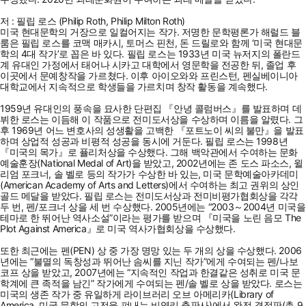
저 : 필립 로스 (Philip Roth, Philip Milton Roth)
미국 현대문학의 거장으로 일컬어지는 작가. 저명한 문학평론가 해럴드 블
룸은 필립 로스를 코맥 매카시, 토머스 핀천, 돈 드릴로와 함께 ‘미국 현대문
학의 4대 작가’로 꼽은 바 있다. 필립 로스는 1933년 미국 뉴저지의 폴란드
계 유대인 가정에서 태어나 시카고 대학에서 영문학을 전공한 뒤, 졸업 후
이곳에서 문예창작을 가르쳤다. 이후 아이오와와 프린스턴, 펜실베이니아
대학교에서 지속적으로 학생들을 가르치며 창작 활동을 계속했다.
1959년 유대인의 풍속을 묘사한 단편집 『안녕 콜럼버스』를 발표하며 데
뷔한 로스는 이듬해 이 작품으로 전미도서상을 수상하며 이름을 알렸다. 그
후 1969년 어느 변호사의 성생활을 고백한 『포트노이 씨의 불만』을 발표
하며 상업적 성공과 비평적 성공을 동시에 거둔다. 필립 로스는 1998년
『미국의 목가』로 퓰리처상을 수상했다. 그해 백악관에서 수여하는 문화
예술훈장(National Medal of Art)을 받았고, 2002년에는 존 도스 파소스, 윌
리엄 포크너, 솔 벨로 등의 작가가 수상한 바 있는, 미국 문학예술아카데미
(American Academy of Arts and Letters)에서 수여하는 최고 권위의 상인
골드 메달을 받았다. 필립 로스는 전미도서상과 전미비평가협회상을 각각
두 번, 펜/포크너 상을 세 번 수상했다. 2005년에는 “2003～2004년 미국을
테마로 한 뛰어난 역사소설”이라는 평가를 받으며 『미국을 노린 음모 The
Plot Against America』로 미국 역사가협회상을 수상했다.
또한 최근에는 펜(PEN) 상 중 가장 명망 있는 두 개의 상을 수상했다. 2006
년에는 “불멸의 독창성과 뛰어난 솜씨를 지닌 작가”에게 수여되는 펜/나보
코프 상을 받았고, 2007년에는 “지속적인 작업과 한결같은 성취로 미국 문
학계에 큰 족적을 남긴” 작가에게 수여되는 펜/솔 벨로 상을 받았다. 로스는
미국의 생존 작가 중 유일하게 라이브러리 오브 아메리카(Library of
America, 미국 문학의 고전을 펴내는 비영리 출판사)에서 완전 결정판(총 9