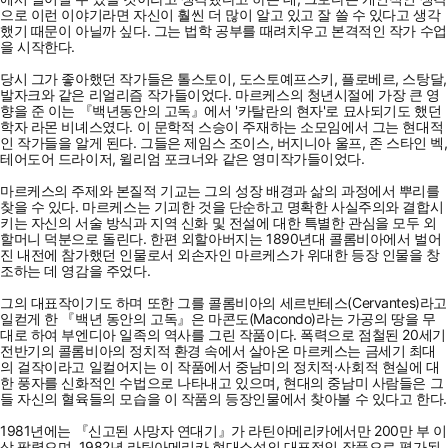
으로 이런 이야기라면 자신이 훨씬 더 많이 알고 있고 잘 쓸 수 있다고 생각
했기 때문이 아닐까 싶다. 그는 법학 공부를 때려치우고 본격적인 작가 수업
을 시작한다.
당시 그가 좋아했던 작가들은 톨스토이, 도스토예프스키, 플로베르, 스탕달,
발자크와 같은 리얼리즘 작가들이었다. 마르케스의 청년시절에 가장 큰 영
향을 준 이는 『백년동안의 고독』에서 '카탈란의 현자'로 묘사되기도 했던
학자 라몬 비녜스였다. 이 문학적 스승이 주재하는 소모임에서 그는 현대적
인 작가들을 알게 된다. 그들은 제임스 조이스, 버지니아 울프, 존 스타인 벡,
테어도어 드라이저, 윌리엄 포크너와 같은 영미작가들이었다.
마르케스의 주제와 본질적 기교는 그의 성장 배경과 삶의 과정에서 뿌리를
찾을 수 있다. 마르케스는 기괴한 것을 단순하고 명확한 사실주의와 결합시
키는 자신의 서술 방식과 지역 신화 및 전설에 대한 특별한 관심을 모두 외
할머니 덕분으로 돌린다. 한편 외할아버지는 1890년대 콜롬비아에서 벌어
진 내전에 참가했던 인물로서 외손자인 마르케스가 위대한 등장 인물을 창
조하는 데 영감을 주었다.
그의 대표작이기도 하며 또한 그를 콜롬비아의 세르반테스(Cervantes)라고
일컫게 한 『백년 동안의 고독』은 마콘도(Macondo)라는 가공의 땅을 무
대로 하여 부엔디아 일족의 역사를 그린 작품이다. 폭력으로 점철된 20세기
전반기의 콜롬비아의 정치적 환경 속에서 살아온 마르케스는 금세기 최대
의 걸작이라고 일컬어지는 이 작품에서 중남미의 정치적·사회적 현실에 대
한 풍자를 신화적인 수법으로 나타내고 있으며, 현대의 중남미 사람들은 그
들 자신의 혈육들의 모습을 이 작품의 등장인물에서 찾아볼 수 있다고 한다.
1981년에는 『신고된 사망자 연대기』가 라틴아메리카에서만 200만 부 이
상 팔렸으며, 1982년 라틴아메리카 현대소설의 대표적인 작품으로 평가된