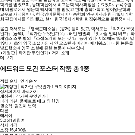
학위를 받았으며, 동대학원에서 비교문학 박사과정을 수료했다. 뉴욕주립
대 버팔로에서 영문학 박사학위를 받았고 현재 충북대학고 영어영문학과
교수로 재직중이다. 한국영미문학페미니즘학회 연구이사와 한국18세기학
회 편집이사를 역임했고, 현재 한국18세기학회 편집위원으로 활동중이다.
옮긴 저서로는 『영국근대소설』(공저) 등이 있고, 역서로는 『작가란 무엇
인가』(공역), 『작가란 무엇인가 2』, 허먼 멜빌의 『뱃사람 빌리 버드』와
제임스 스콧 벨의 『소설쓰기의 모든 것 1』 등이 있다. 이외에도 18세기 말
19세기 초의 영국 소설가인 제인 오스틴과 마리아 에지워스에 대한 논문을
발표했으며 영국 소설에 관한 논문이 다수 있다.
<개정판 | 작가란 무엇인가> 저자 소개
더 보기
에드워드 모건 포스터 작품 총 1종
정렬 순서
상세페이지 바로가기
개정판 | 작가란 무엇인가 1
파리 리뷰
,
움베르토 에코
외
11명
권승혁
,
김진아
번역
다른
에세이
5.0점
1
명
참여
상세 가격
소장
15,400
원