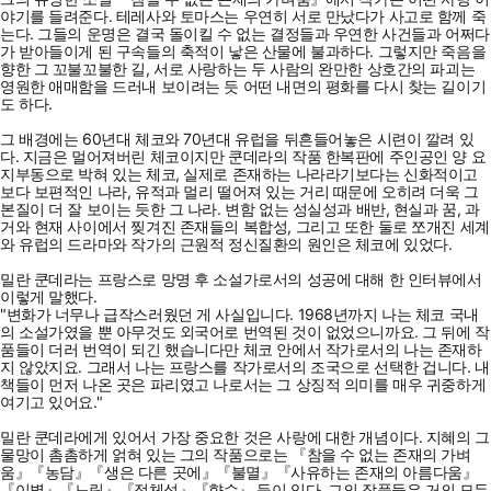
야기를 들려준다. 테레사와 토마스는 우연히 서로 만났다가 사고로 함께 죽
는다. 그들의 운명은 결국 돌이킬 수 없는 결정들과 우연한 사건들과 어쩌다
가 받아들이게 된 구속들의 축적이 낳은 산물에 불과하다. 그렇지만 죽음을
향한 그 꼬불꼬불한 길, 서로 사랑하는 두 사람의 완만한 상호간의 파괴는
영원한 애매함을 드러내 보이려는 듯 어떤 내면의 평화를 다시 찾는 길이기
도 하다.
그 배경에는 60년대 체코와 70년대 유럽을 뒤흔들어놓은 시련이 깔려 있
다. 지금은 멀어져버린 체코이지만 쿤데라의 작품 한복판에 주인공인 양 요
지부동으로 박혀 있는 체코, 실제로 존재하는 나라라기보다는 신화적이고
보다 보편적인 나라, 유적과 멀리 떨어져 있는 거리 때문에 오히려 더욱 그
본질이 더 잘 보이는 듯한 그 나라. 변함 없는 성실성과 배반, 현실과 꿈, 과
거와 현재 사이에서 찢겨진 존재들의 복합성, 그리고 또한 둘로 쪼개진 세계
와 유럽의 드라마와 작가의 근원적 정신질환의 원인은 체코에 있었다.
밀란 쿤데라는 프랑스로 망명 후 소설가로서의 성공에 대해 한 인터뷰에서
이렇게 말했다.
"변화가 너무나 급작스러웠던 게 사실입니다. 1968년까지 나는 체코 국내
의 소설가였을 뿐 아무것도 외국어로 번역된 것이 없었으니까요. 그 뒤에 작
품들이 더러 번역이 되긴 했습니다만 체코 안에서 작가로서의 나는 존재하
지 않았지요. 그래서 나는 프랑스를 작가로서의 조국으로 선택한 겁니다. 내
책들이 먼저 나온 곳은 파리였고 나로서는 그 상징적 의미를 매우 귀중하게
여기고 있어요."
밀란 쿤데라에게 있어서 가장 중요한 것은 사랑에 대한 개념이다. 지혜의 그
물망이 촘촘하게 얽혀 있는 그의 작품으로는 『참을 수 없는 존재의 가벼
움』『농담』『생은 다른 곳에』『불멸』『사유하는 존재의 아름다움』
『이별』『느림』『정체성』『향수』 등이 있다. 그의 작품들은 거의 모두