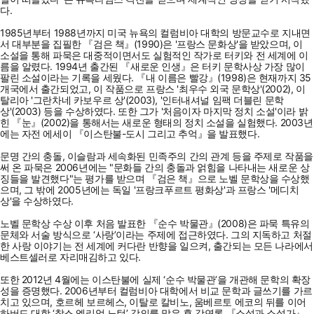
다.
1985년부터 1988년까지 미국 뉴욕의 컬럼비아 대학의 방문교수로 지내면
서 대부분을 집필한 『검은 책』(1990)은 '프랑스 문화상'을 받았으며, 이
소설을 통해 파묵은 대중적이면서도 실험적인 작가로 터키와 전 세계에 이
름을 알렸다. 1994년 출간된 『새로운 인생』은 터키 문학사상 가장 많이
팔린 소설이라는 기록을 세웠다. 『내 이름은 빨강』(1998)은 현재까지 35
개국에서 출간되었고, 이 작품으로 프랑스 '최우수 외국 문학상'(2002), 이
탈리아 '그란차네 카보우르 상'(2003), '인터내셔널 임팩 더블린 문학
상'(2003) 등을 수상하였다. 또한 그가 '처음이자 마지막 정치 소설'이라 밝
힌 『눈』(2002)을 통해서는 새로운 형태의 정치 소설을 실험했다. 2003년
에는 자전 에세이 『이스탄불-도시 그리고 추억』을 발표했다.
문명 간의 충돌, 이슬람과 세속화된 민족주의 간의 관계 등을 주제로 작품을
써 온 파묵은 2006년에는 "문화들 간의 충돌과 얽힘을 나타내는 새로운 상
징들을 발견했다"는 평가를 받으며 『검은 책』으로 노벨 문학상을 수상했
으며, 그 밖에 2005년에는 독일 '프랑크푸르트 평화상'과 프랑스 '메디치
상'을 수상하였다.
노벨 문학상 수상 이후 처음 발표한 『순수 박물관』(2008)은 파묵 특유의
문체와 서술 방식으로 ‘사랑’이라는 주제에 접근하였다. 그의 지독하고 처절
한 사랑 이야기는 전 세계에 커다란 반향을 일으켜, 출간되는 모든 나라에서
베스트셀러로 자리매김하고 있다.
또한 2012년 4월에는 이스탄불에 실제 ‘순수 박물관’을 개관해 문학의 확장
성을 증명했다. 2006년부터 컬럼비아 대학에서 비교 문학과 글쓰기를 가르
치고 있으며, 호르헤 보르헤스, 이탈로 칼비노, 움베르토 에코의 뒤를 이어
하버드 대학 ‘찰스 엘리엇 노턴’ 강의를 맡은 후 강연록 『소설과 소설가』