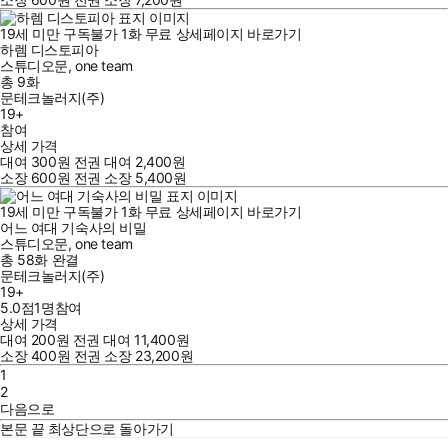
19세 미만 구독불가
1
화
무료
상세페이지 바로가기
하렘 디스토피아
스튜디오문
,
one team
총 9화
문테크놀러지(주)
19+
참여
상세 가격
대여
300
원
전권 대여
2,400
원
소장
600
원
전권 소장
5,400
원
19세 미만 구독불가
1
화
무료
상세페이지 바로가기
어느 여대 기숙사의 비밀
스튜디오문
,
one team
총 58화
완결
문테크놀러지(주)
19+
5.0점
1
명
참여
상세 가격
대여
200
원
전권 대여
11,400
원
소장
400
원
전권 소장
23,200
원
1
2
다음으로
본문 끝
최상단으로 돌아가기