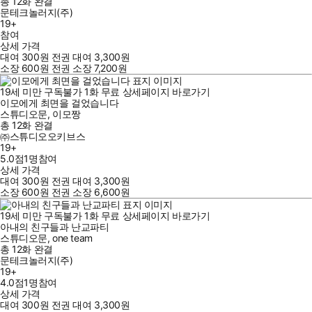
총 12화
완결
문테크놀러지(주)
19+
참여
상세 가격
대여
300
원
전권 대여
3,300
원
소장
600
원
전권 소장
7,200
원
19세 미만 구독불가
1
화
무료
상세페이지 바로가기
이모에게 최면을 걸었습니다
스튜디오문
,
이모짱
총 12화
완결
㈜스튜디오오키브스
19+
5.0점
1
명
참여
상세 가격
대여
300
원
전권 대여
3,300
원
소장
600
원
전권 소장
6,600
원
19세 미만 구독불가
1
화
무료
상세페이지 바로가기
아내의 친구들과 난교파티
스튜디오문
,
one team
총 12화
완결
문테크놀러지(주)
19+
4.0점
1
명
참여
상세 가격
대여
300
원
전권 대여
3,300
원