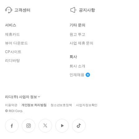
고객센터
공지사항
서비스
기타 문의
제휴카드
원고 투고
뷰어 다운로드
사업 제휴 문의
CP사이트
회사
리디바탕
회사 소개
인재채용
리디(주) 사업자 정보
이용약관
개인정보 처리방침
청소년보호정책
사업자정보확인
©
RIDI Corp.
페
인
트
유
틱
이
스
위
튜
톡
스
타
터
브