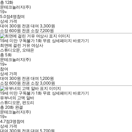
총 12화
문테크놀러지(주)
19+
5.0점
4
명
참여
상세 가격
대여
300
원
전권 대여
3,300
원
소장
600
원
전권 소장
7,200
원
19세 미만 구독불가
1
화
무료
상세페이지 바로가기
최면에 걸린 거유 여상사
스튜디오문
,
오태은
총 5화
문테크놀러지(주)
19+
참여
상세 가격
대여
300
원
전권 대여
1,200
원
소장
600
원
전권 소장
3,000
원
19세 미만 구독불가
1
화
무료
상세페이지 바로가기
유부녀의 고액 알바
스튜디오문
,
편도리
총 20화
완결
문테크놀러지(주)
19+
4.7점
3
명
참여
상세 가격
대여
300
원
전권 대여
5,700
원