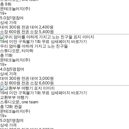
총 9화
문테크놀러지(주)
19+
5.0점
1
명
참여
상세 가격
대여
300
원
전권 대여
2,400
원
소장
600
원
전권 소장
5,400
원
19세 미만 구독불가
1
화
무료
상세페이지 바로가기
우리 엄마를 야하게 가지고 노는 친구들
스튜디오문
,
타마학
총 11화
문테크놀러지(주)
19+
4.0점
5
명
참여
상세 가격
대여
300
원
전권 대여
3,000
원
소장
600
원
전권 소장
6,600
원
19세 미만 구독불가
1
화
무료
상세페이지 바로가기
교환부부 여행기
스튜디오문
,
one team
총 12화
완결
문테크놀러지(주)
19+
5.0점
1
명
참여
상세 가격