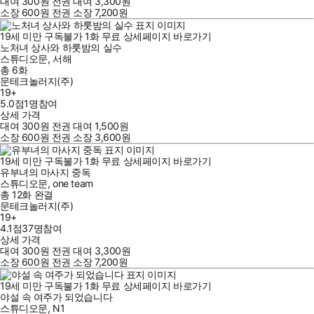
대여
300
원
전권 대여
3,300
원
소장
600
원
전권 소장
7,200
원
19세 미만 구독불가
1
화
무료
상세페이지 바로가기
노처녀 상사와 하룻밤의 실수
스튜디오문
,
서해
총 6화
문테크놀러지(주)
19+
5.0점
1
명
참여
상세 가격
대여
300
원
전권 대여
1,500
원
소장
600
원
전권 소장
3,600
원
19세 미만 구독불가
1
화
무료
상세페이지 바로가기
유부녀의 마사지 중독
스튜디오문
,
one team
총 12화
완결
문테크놀러지(주)
19+
4.1점
37
명
참여
상세 가격
대여
300
원
전권 대여
3,300
원
소장
600
원
전권 소장
7,200
원
19세 미만 구독불가
1
화
무료
상세페이지 바로가기
야설 속 여주가 되었습니다
스튜디오문
,
N1