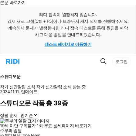
본문 바로가기
인
스
리디 접속이 원활하지 않습니다.
턴
강제 새로 고침(Ctrl + F5)이나 브라우저 캐시 삭제를 진행해주세요.
트
검
계속해서 문제가 발생한다면 리디 접속 테스트를 통해 원인을 파악
색
하고 대응 방법을 안내드리겠습니다.
테스트 페이지로 이동하기
검
리
로그인
색
디
홈
으
스튜디오문
로
이
작가 신간알림
소식
작가 신간알림
소식 받는 중
동
2024.11.11. 업데이트
스튜디오문 작품 총 39종
정렬 순서
19세 미만 구독불가
1
화
무료
상세페이지 바로가기
주부의 일탈
스튜디오문
,
one team