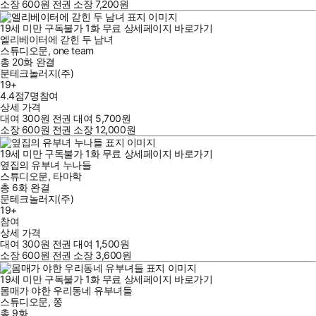
소장
600
원
전권 소장
7,200
원
19세 미만 구독불가
1
화
무료
상세페이지 바로가기
엘리베이터에 갇힌 두 남녀
스튜디오문
,
one team
총 20화
완결
문테크놀러지(주)
19+
4.4점
7
명
참여
상세 가격
대여
300
원
전권 대여
5,700
원
소장
600
원
전권 소장
12,000
원
19세 미만 구독불가
1
화
무료
상세페이지 바로가기
옆집의 유부녀 누나들
스튜디오문
,
타마학
총 6화
완결
문테크놀러지(주)
19+
참여
상세 가격
대여
300
원
전권 대여
1,500
원
소장
600
원
전권 소장
3,600
원
19세 미만 구독불가
1
화
무료
상세페이지 바로가기
몸매가 야한 우리동네 유부녀들
스튜디오문
,
쫑
총 9화