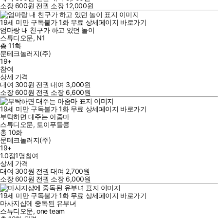
소장
600
원
전권 소장
12,000
원
19세 미만 구독불가
1
화
무료
상세페이지 바로가기
엄마랑 내 친구가 하고 있던 놀이
스튜디오문
,
N1
총 11화
문테크놀러지(주)
19+
참여
상세 가격
대여
300
원
전권 대여
3,000
원
소장
600
원
전권 소장
6,600
원
19세 미만 구독불가
1
화
무료
상세페이지 바로가기
부탁하면 대주는 아줌마
스튜디오문
,
토이푸들콩
총 10화
문테크놀러지(주)
19+
1.0점
1
명
참여
상세 가격
대여
300
원
전권 대여
2,700
원
소장
600
원
전권 소장
6,000
원
19세 미만 구독불가
1
화
무료
상세페이지 바로가기
마사지샵에 중독된 유부녀
스튜디오문
,
one team