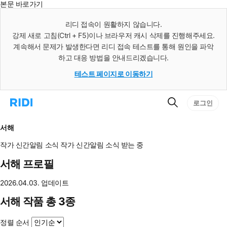
본문 바로가기
인
스
리디 접속이 원활하지 않습니다.
턴
강제 새로 고침(Ctrl + F5)이나 브라우저 캐시 삭제를 진행해주세요.
트
검
계속해서 문제가 발생한다면 리디 접속 테스트를 통해 원인을 파악
색
하고 대응 방법을 안내드리겠습니다.
테스트 페이지로 이동하기
검
리
로그인
색
디
홈
으
서해
로
이
작가 신간알림
소식
작가 신간알림
소식 받는 중
동
서해 프로필
2026.04.03. 업데이트
서해 작품 총 3종
정렬 순서