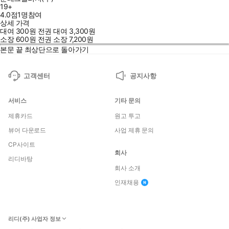
19+
4.0점
1
명
참여
상세 가격
대여
300
원
전권 대여
3,300
원
소장
600
원
전권 소장
7,200
원
본문 끝
최상단으로 돌아가기
고객센터
공지사항
서비스
기타 문의
제휴카드
원고 투고
뷰어 다운로드
사업 제휴 문의
CP사이트
회사
리디바탕
회사 소개
인재채용
리디(주) 사업자 정보