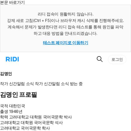
본문 바로가기
인
스
리디 접속이 원활하지 않습니다.
턴
강제 새로 고침(Ctrl + F5)이나 브라우저 캐시 삭제를 진행해주세요.
트
검
계속해서 문제가 발생한다면 리디 접속 테스트를 통해 원인을 파악
색
하고 대응 방법을 안내드리겠습니다.
테스트 페이지로 이동하기
검
리
로그인
색
디
홈
으
김명인
로
이
작가 신간알림
소식
작가 신간알림
소식 받는 중
동
김명인 프로필
국적
대한민국
출생
1946년
학력
고려대학교 대학원 국어국문학 박사
고려대학교 대학원 국어국문학 석사
고려대학교 국어국문학 학사