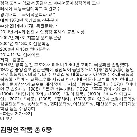
경력
고려대학교 세종캠퍼스 미디어문예창작학과 교수
러시아 극동국립대학교 객원교수
경기대학교 국어국문학과 교수
데뷔
1973년 중앙일보 신춘문예
수상
2014년 제7회 목월문학상
2011년 제4회 웹진 시인광장 올해의 좋은 시상
2007년 제7회 지훈상 문학부문상
2001년 제13회 이산문학상
2000년 제45회 현대문학상
2014.12.24. 업데이트
저자 - 김명인
1946년 경북 울진 후포에서 태어나 1969년 고려대 국문과를 졸업했다.
1973년 중앙일보 신춘문예에 당선되어 등단했으며 이후 ‘반시(反詩)’ 동인
으로 활동했다. 미국 유타 주 브리검 영 대학과 러시아 연해주 소재 극동국
립종합대학에서 교환교수를 지냈으며 경기대 국문과 교수를 거쳐 현재 고
려대 문예창작과 교수로 재직중이다. 시집 『동두천東豆川』(1979) 『머나
먼 곳 스와니』(1988) 『물 건너는 사람』(1992) 『푸른 강아지와 놀다』
(1994) 『바닷가의 장례』(1997) 『길의 침묵』(1999) 『바다의 아코디
언』(2002) 『파문』(2005) 『꽃차례』(2009) 등이 있으며 소월시문학상,
김달진문학상, 동서문학상, 현대문학상, 이산문학상, 대산문학상, 이형기문
학상 등을 수상했다.
<파문> 저자 소개
더 보기
김명인 작품 총 6종