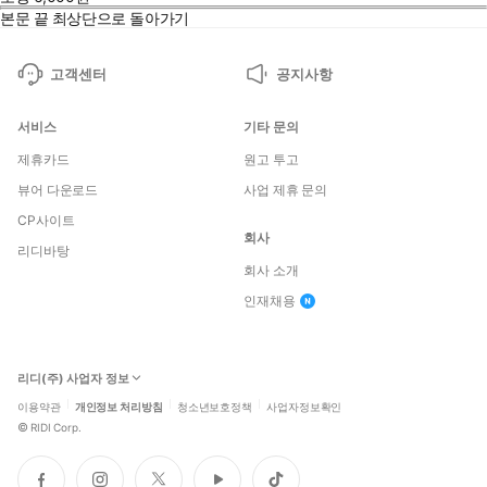
본문 끝
최상단으로 돌아가기
고객센터
공지사항
서비스
기타 문의
제휴카드
원고 투고
뷰어 다운로드
사업 제휴 문의
CP사이트
회사
리디바탕
회사 소개
인재채용
리디(주) 사업자 정보
이용약관
개인정보 처리방침
청소년보호정책
사업자정보확인
©
RIDI Corp.
페
인
트
유
틱