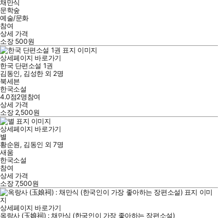
채만식
문학숲
예술/문화
참여
상세 가격
소장
500
원
상세페이지 바로가기
한국 단편소설 1권
김동인
,
김성한
외
2명
북세븐
한국소설
4.0점
2
명
참여
상세 가격
소장
2,500
원
상세페이지 바로가기
별
황순원
,
김동인
외
7명
새움
한국소설
참여
상세 가격
소장
7,500
원
상세페이지 바로가기
옥랑사 (玉娘祠) : 채만식 (한국인이 가장 좋아하는 장편소설)