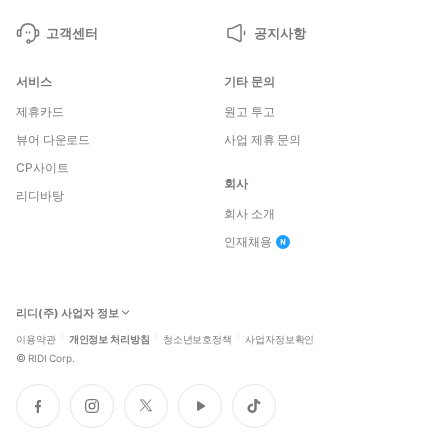
고객센터
공지사항
서비스
기타 문의
제휴카드
원고 투고
뷰어 다운로드
사업 제휴 문의
CP사이트
회사
리디바탕
회사 소개
인재채용
리디(주) 사업자 정보
이용약관
개인정보 처리방침
청소년보호정책
사업자정보확인
©
RIDI Corp.
페
인
트
유
틱
이
스
위
튜
톡
스
타
터
브