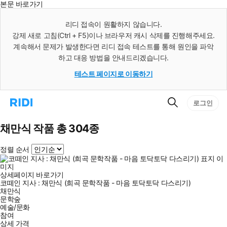
본문 바로가기
인
스
리디 접속이 원활하지 않습니다.
턴
강제 새로 고침(Ctrl + F5)이나 브라우저 캐시 삭제를 진행해주세요.
트
검
계속해서 문제가 발생한다면 리디 접속 테스트를 통해 원인을 파악
색
하고 대응 방법을 안내드리겠습니다.
테스트 페이지로 이동하기
검
리
로그인
색
디
홈
으
채만식 작품 총 304종
로
이
정렬 순서
동
상세페이지 바로가기
코떼인 지사 : 채만식 (희곡 문학작품 - 마음 토닥토닥 다스리기)
채만식
문학숲
예술/문화
참여
상세 가격