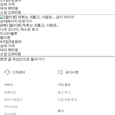
상세 가격
대여
900
원
소장
2,000
원
상세페이지 바로가기
[e북] [할리퀸] 재회는 괴롭고, 사랑은…
나츠 요시미
,
캐스린 로스
미스터블루
할리퀸
4.0점
3
명
참여
상세 가격
대여
900
원
소장
2,000
원
본문 끝
최상단으로 돌아가기
고객센터
공지사항
서비스
기타 문의
제휴카드
원고 투고
뷰어 다운로드
사업 제휴 문의
CP사이트
회사
리디바탕