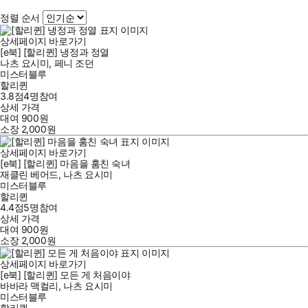
정렬 순서
상세페이지 바로가기
[e북] [할리퀸] 냉정과 정열
나츠 요시미
,
페니 조던
미스터블루
할리퀸
3.8점
4
명
참여
상세 가격
대여
900
원
소장
2,000
원
상세페이지 바로가기
[e북] [할리퀸] 마음을 훔친 숙녀
재클린 베어드
,
나츠 요시미
미스터블루
할리퀸
4.4점
5
명
참여
상세 가격
대여
900
원
소장
2,000
원
상세페이지 바로가기
[e북] [할리퀸] 모든 게 처음이야
바바라 맥컬리
,
나츠 요시미
미스터블루
할리퀸