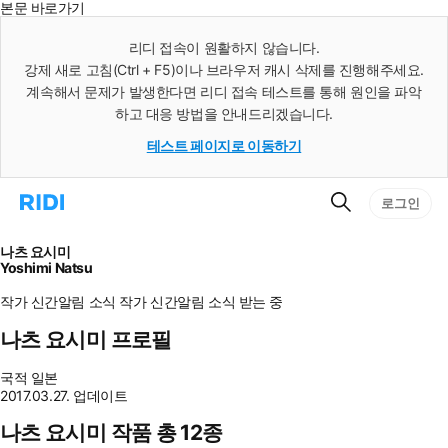
본문 바로가기
인
스
리디 접속이 원활하지 않습니다.
턴
강제 새로 고침(Ctrl + F5)이나 브라우저 캐시 삭제를 진행해주세요.
트
검
계속해서 문제가 발생한다면 리디 접속 테스트를 통해 원인을 파악
색
하고 대응 방법을 안내드리겠습니다.
테스트 페이지로 이동하기
검
리
로그인
색
디
홈
으
나츠 요시미
로
Yoshimi Natsu
이
동
작가 신간알림
소식
작가 신간알림
소식 받는 중
나츠 요시미 프로필
국적
일본
2017.03.27. 업데이트
나츠 요시미 작품 총 12종