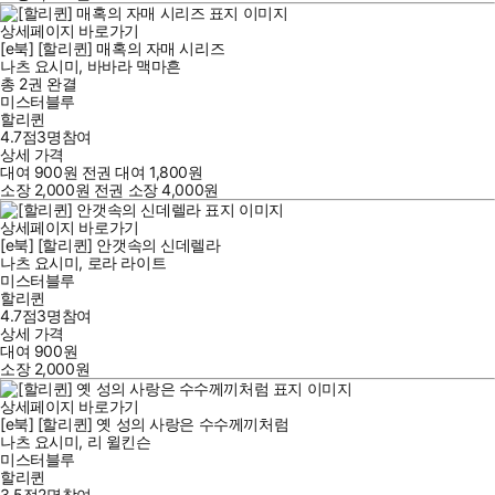
상세페이지 바로가기
[e북] [할리퀸] 매혹의 자매 시리즈
나츠 요시미
,
바바라 맥마흔
총 2권
완결
미스터블루
할리퀸
4.7점
3
명
참여
상세 가격
대여
900
원
전권 대여
1,800
원
소장
2,000
원
전권 소장
4,000
원
상세페이지 바로가기
[e북] [할리퀸] 안갯속의 신데렐라
나츠 요시미
,
로라 라이트
미스터블루
할리퀸
4.7점
3
명
참여
상세 가격
대여
900
원
소장
2,000
원
상세페이지 바로가기
[e북] [할리퀸] 옛 성의 사랑은 수수께끼처럼
나츠 요시미
,
리 윌킨슨
미스터블루
할리퀸
3.5점
2
명
참여