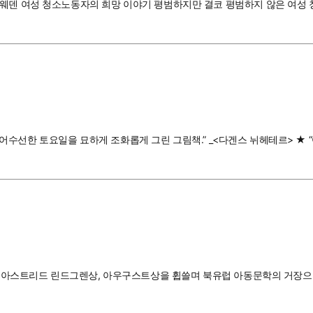
웨덴 여성 청소노동자의 희망 이야기 평범하지만 결코 평범하지 않은 여성 청
★ “어수선한 토요일을 묘하게 조화롭게 그린 그림책.” _<다겐스 뉘헤테르> ★
월, 아스트리드 린드그렌상, 아우구스트상을 휩쓸며 북유럽 아동문학의 거장으