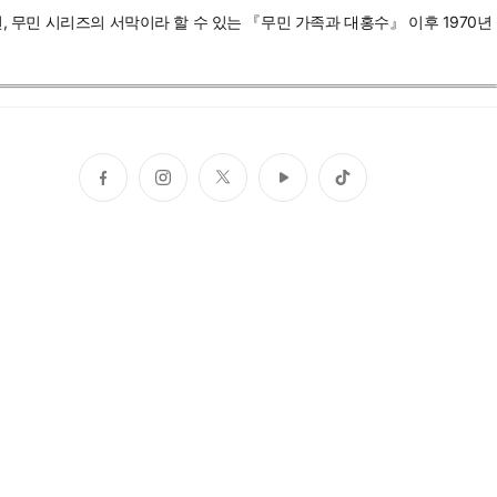
, 무민 시리즈의 서막이라 할 수 있는 『무민 가족과 대홍수』 이후 1970년
페
인
트
유
틱
이
스
위
튜
톡
스
타
터
브
북
그
램