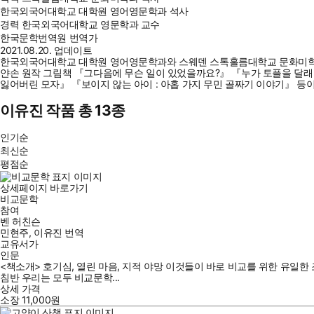
한국외국어대학교 대학원 영어영문학과 석사
경력
한국외국어대학교 영문학과 교수
한국문학번역원 번역가
2021.08.20. 업데이트
한국외국어대학교 대학원 영어영문학과와 스웨덴 스톡홀름대학교 문화미학과에
얀손 원작 그림책 『그다음에 무슨 일이 있었을까요?』 『누가 토플을 달래
잃어버린 모자』 『보이지 않는 아이 : 아홉 가지 무민 골짜기 이야기』 등이
이유진 작품 총 13종
인기순
최신순
평점순
상세페이지 바로가기
비교문학
참여
벤 허친슨
민현주
,
이유진
번역
교유서가
인문
<책소개> 호기심, 열린 마음, 지적 야망 이것들이 바로 비교를 위한 유일한 
침반 우리는 모두 비교문학...
상세 가격
소장
11,000
원