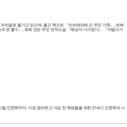
리말로 옮기고 있으며, 옮긴 책으로 『리비에라에 간 무민 가족』, 토베
족과 큰 홍수』, 토베 얀손 무민 연작소설 『혜성이 다가온다』 『마법사가
디지털 인문학까지. 가장 영리하고 야심 찬 학생들을 위한 21세기 인문학의 나