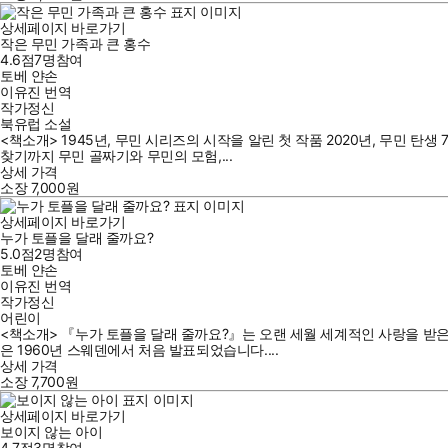
상세페이지 바로가기
작은 무민 가족과 큰 홍수
4.6점
7
명
참여
토베 얀손
이유진
번역
작가정신
북유럽 소설
<책소개> 1945년, 무민 시리즈의 시작을 알린 첫 작품 2020년, 무민
찾기까지 무민 골짜기와 무민의 모험,...
상세 가격
소장
7,000
원
상세페이지 바로가기
누가 토플을 달래 줄까요?
5.0점
2
명
참여
토베 얀손
이유진
번역
작가정신
어린이
<책소개> 『누가 토플을 달래 줄까요?』는 오랜 세월 세계적인 사랑을 받은 
은 1960년 스웨덴에서 처음 발표되었습니다....
상세 가격
소장
7,700
원
상세페이지 바로가기
보이지 않는 아이
4.7점
3
명
참여