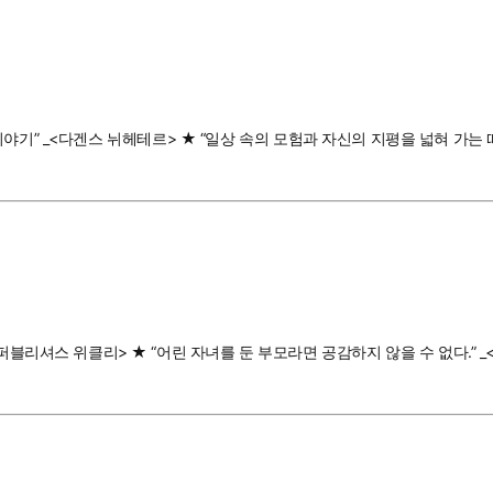
없는 이야기” _<다겐스 뉘헤테르> ★ “일상 속의 모험과 자신의 지평을 넓혀 가
퍼블리셔스 위클리> ★ “어린 자녀를 둔 부모라면 공감하지 않을 수 없다.” 