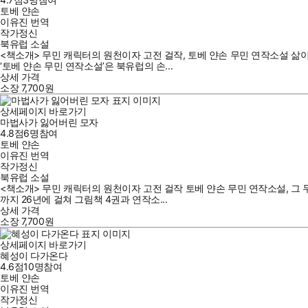
토베 얀손
이유진
번역
작가정신
북유럽 소설
<책소개> 무민 캐릭터의 원천이자 고전 걸작, 토베 얀손 무민 연작소설 삶
‘토베 얀손 무민 연작소설’은 북유럽의 손...
상세 가격
소장
7,700
원
상세페이지 바로가기
마법사가 잃어버린 모자
4.8점
6
명
참여
토베 얀손
이유진
번역
작가정신
북유럽 소설
<책소개> 무민 캐릭터의 원천이자 고전 걸작 토베 얀손 무민 연작소설, 그 
까지 26년에 걸쳐 그림책 4권과 연작소...
상세 가격
소장
7,700
원
상세페이지 바로가기
혜성이 다가온다
4.6점
10
명
참여
토베 얀손
이유진
번역
작가정신