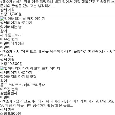
<책소개> 살기 위해 펜을 들었으나 백지 앞에서 가장 행복했고 진솔했던 스
군가의 관심을 끈다고는 생각하지 ...
상세 가격
소장
11,700
원
상세페이지 바로가기
잊어버리는 날
참여
사라 룬드베리
이유진
번역
어린이작가정신
어린이
<책소개> ★ “이 책으로 내 선물 목록이 하나 더 늘었다.” _황인숙(시인) 
렌> ★...
상세 가격
소장
10,500
원
상세페이지 바로가기
할아버지의 마지막 모험
참여
울프 스타르크
,
키티 크라우더
이유진
번역
살림출판사
어린이
<책소개> 삶의 끄트머리에서 써 내려간 거장의 마지막 이야기 2017년 6
50여 권의 책을 내며 왕성하게 활동해 온 울프...
상세 가격
소장
9,800
원