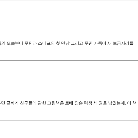
 종족의 모습부터 무민과 스니프의 첫 만남 그리고 무민 가족이 새 보금자리를
무민 골짜기 친구들에 관한 그림책은 토베 얀손 평생 세 권을 남겼는데, 이 책