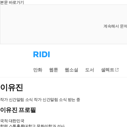
본문 바로가기
계속해서 문제
리
디
홈
으
만화
웹툰
웹소설
도서
셀렉트
로
이
동
이유진
작가 신간알림
소식
작가 신간알림
소식 받는 중
이유진 프로필
국적
대한민국
학력
스톡홀름대학교 문화미학과 석사