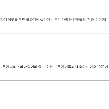
짜기 이웃들 무민 골짜기에 살아가는 무민 가족과 친구들의 ‘진짜’ 이야기!
, 무민 시리즈의 서막이라 할 수 있는 『무민 가족과 대홍수』 이후 1970년