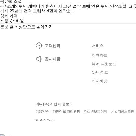
북유럽 소설
<책소개> 무민 캐릭터의 원천이자 고전 걸작 토베 얀손 무민 연작소설, 그 
까지 26년에 걸쳐 그림책 4권과 연작소...
상세 가격
소장
7,700
원
본문 끝
최상단으로 돌아가기
고객센터
서비스
제휴카드
공지사항
뷰어 다운로드
CP사이트
리디바탕
리디(주) 사업자 정보
이용약관
개인정보 처리방침
청소년보호정책
사업자정보확인
©
RIDI Corp.