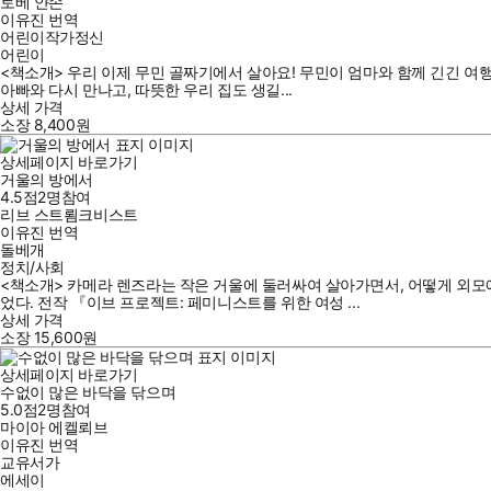
토베 얀손
이유진
번역
어린이작가정신
어린이
<책소개> 우리 이제 무민 골짜기에서 살아요! 무민이 엄마와 함께 긴긴 여
아빠와 다시 만나고, 따뜻한 우리 집도 생길...
상세 가격
소장
8,400
원
상세페이지 바로가기
거울의 방에서
4.5점
2
명
참여
리브 스트룀크비스트
이유진
번역
돌베개
정치/사회
<책소개> 카메라 렌즈라는 작은 거울에 둘러싸여 살아가면서, 어떻게 외모
었다. 전작 『이브 프로젝트: 페미니스트를 위한 여성 ...
상세 가격
소장
15,600
원
상세페이지 바로가기
수없이 많은 바닥을 닦으며
5.0점
2
명
참여
마이아 에켈뢰브
이유진
번역
교유서가
에세이