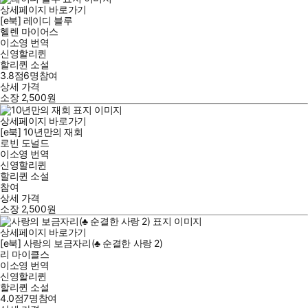
상세페이지 바로가기
[e북] 레이디 블루
헬렌 마이어스
이소영
번역
신영할리퀸
할리퀸 소설
3.8점
6
명
참여
상세 가격
소장
2,500
원
상세페이지 바로가기
[e북] 10년만의 재회
로빈 도널드
이소영
번역
신영할리퀸
할리퀸 소설
참여
상세 가격
소장
2,500
원
상세페이지 바로가기
[e북] 사랑의 보금자리(♣ 순결한 사랑 2)
리 마이클스
이소영
번역
신영할리퀸
할리퀸 소설
4.0점
7
명
참여