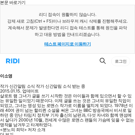
본문 바로가기
인
스
리디 접속이 원활하지 않습니다.
턴
강제 새로 고침(Ctrl + F5)이나 브라우저 캐시 삭제를 진행해주세요.
트
검
계속해서 문제가 발생한다면 리디 접속 테스트를 통해 원인을 파악
색
하고 대응 방법을 안내드리겠습니다.
테스트 페이지로 이동하기
검
리
로그인
색
디
홈
으
이소영
로
이
작가 신간알림
소식
작가 신간알림
소식 받는 중
동
2015.01.15. 업데이트
샬로트 램 그녀가 글을 쓰기 시작한 것은 아이들과 함께 있으면서 할 수 있
는 유일한 일이었기 때문이다. 이제 글을 쓰는 것은 그녀의 유일한 직업이
되었고, 그녀는 명성 있는 로맨스 작가로 이름을 떨치게 되었다. 1978년 이
래 40여 권이 넘는 할리퀸 소설을 써온 그녀는 BBC 방송국에서 비서로 일
하던 중 만난 타임지 정치부 기자 출신의 남편과, 다섯 자녀와 함께 맨섬에
서 살다가 2000년 10월, 전세계 수많은 로맨스 팬들의 가슴에 잊을 수 없는
명작을 남겨두고 타계하였다.
<분노의 죄악> 저자 소개
더 보기