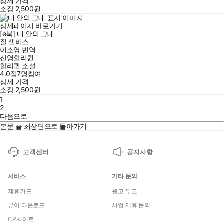
상세 가격
소장
2,500
원
상세페이지 바로가기
[e북] 내 안의 그대
질 샐비스
이소영
번역
신영할리퀸
할리퀸 소설
4.0점
7
명
참여
상세 가격
소장
2,500
원
1
2
다음으로
본문 끝
최상단으로 돌아가기
고객센터
공지사항
서비스
기타 문의
제휴카드
원고 투고
뷰어 다운로드
사업 제휴 문의
CP사이트