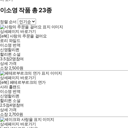
이소영 작품 총 23종
정렬 순서
상세페이지 바로가기
[e북] 사랑의 주문을 걸어요
로리 와일드
이소영
번역
신영할리퀸
할리퀸 소설
3.5점
2
명
참여
상세 가격
소장
2,500
원
상세페이지 바로가기
[e북] 페테르부르크의 연가
사라 홀랜드
이소영
번역
신영할리퀸
할리퀸 소설
2.5점
4
명
참여
상세 가격
소장
2,700
원
상세페이지 바로가기