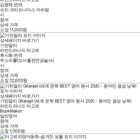
김병채
번역
슈리 크리슈나다스 아쉬람
시
참여
상세 가격
소장
11,000
원
상세페이지 바로가기
기탄잘리
라빈드라나드 타고르
류시화
번역
무소의뿔(도서출판연금술사)
시
참여
상세 가격
소장
12,600
원
상세페이지 바로가기
기탄잘리 Gitanjali (세계 문학 BEST 영어 원서 258) - 원어민 음성 낭독!
라빈드라나드 타고르
BookMaker
일반영어
참여
상세 가격
소장
1,000
원