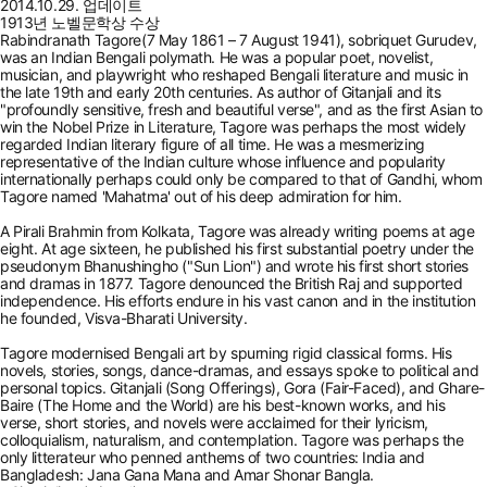
2014.10.29. 업데이트
1913년 노벨문학상 수상
Rabindranath Tagore(7 May 1861 – 7 August 1941), sobriquet Gurudev,
was an Indian Bengali polymath. He was a popular poet, novelist,
musician, and playwright who reshaped Bengali literature and music in
the late 19th and early 20th centuries. As author of Gitanjali and its
"profoundly sensitive, fresh and beautiful verse", and as the first Asian to
win the Nobel Prize in Literature, Tagore was perhaps the most widely
regarded Indian literary figure of all time. He was a mesmerizing
representative of the Indian culture whose influence and popularity
internationally perhaps could only be compared to that of Gandhi, whom
Tagore named 'Mahatma' out of his deep admiration for him.
A Pirali Brahmin from Kolkata, Tagore was already writing poems at age
eight. At age sixteen, he published his first substantial poetry under the
pseudonym Bhanushingho ("Sun Lion") and wrote his first short stories
and dramas in 1877. Tagore denounced the British Raj and supported
independence. His efforts endure in his vast canon and in the institution
he founded, Visva-Bharati University.
Tagore modernised Bengali art by spurning rigid classical forms. His
novels, stories, songs, dance-dramas, and essays spoke to political and
personal topics. Gitanjali (Song Offerings), Gora (Fair-Faced), and Ghare-
Baire (The Home and the World) are his best-known works, and his
verse, short stories, and novels were acclaimed for their lyricism,
colloquialism, naturalism, and contemplation. Tagore was perhaps the
only litterateur who penned anthems of two countries: India and
Bangladesh: Jana Gana Mana and Amar Shonar Bangla.