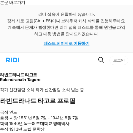
본문 바로가기
인
스
리디 접속이 원활하지 않습니다.
턴
강제 새로 고침(Ctrl + F5)이나 브라우저 캐시 삭제를 진행해주세요.
트
검
계속해서 문제가 발생한다면 리디 접속 테스트를 통해 원인을 파악
색
하고 대응 방법을 안내드리겠습니다.
테스트 페이지로 이동하기
검
리
로그인
색
디
홈
으
라빈드라나드 타고르
로
Rabindranath Tagore
이
동
작가 신간알림
소식
작가 신간알림
소식 받는 중
라빈드라나드 타고르 프로필
국적
인도
출생-사망
1861년 5월 7일 - 1941년 8월 7일
학력
1940년 옥스퍼드대학교 명예박사
수상
1913년 노벨 문학상