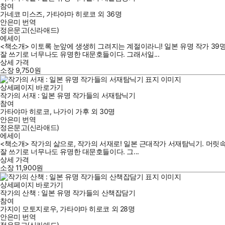
참여
가네코 미스즈
,
가타야마 히로코
외
36명
안은미
번역
정은문고(신라애드)
에세이
<책소개> 이토록 눈앞에 생생히 그려지는 계절이라니! 일본 유명 작가 39
잘 쓰기로 너무나도 유명한 대문호들이다. 그래서일...
상세 가격
소장
9,750
원
상세페이지 바로가기
작가의 서재 : 일본 유명 작가들의 서재탐닉기
참여
가타야마 히로코
,
나가이 가후
외
30명
안은미
번역
정은문고(신라애드)
에세이
<책소개> 작가의 삶으로, 작가의 서재로! 일본 근대작가 서재탐닉기. 머릿
잘 쓰기로 너무나도 유명한 대문호들이다. 그...
상세 가격
소장
11,900
원
상세페이지 바로가기
작가의 산책 : 일본 유명 작가들의 산책잡담기
참여
가지이 모토지로우
,
가타야마 히로코
외
28명
안은미
번역
정은문고(신라애드)