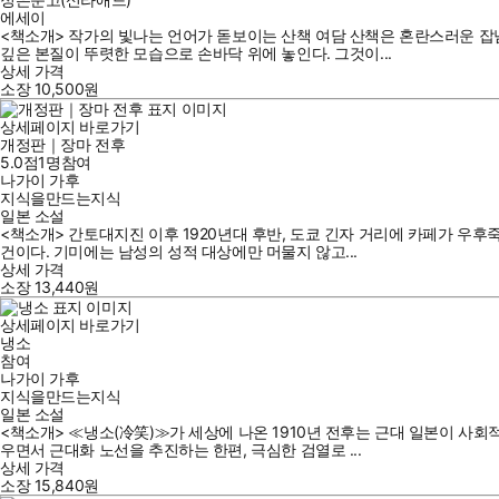
에세이
<책소개> 작가의 빛나는 언어가 돋보이는 산책 여담 산책은 혼란스러운 잡
깊은 본질이 뚜렷한 모습으로 손바닥 위에 놓인다. 그것이...
상세 가격
소장
10,500
원
상세페이지 바로가기
개정판｜장마 전후
5.0점
1
명
참여
나가이 가후
지식을만드는지식
일본 소설
<책소개> 간토대지진 이후 1920년대 후반, 도쿄 긴자 거리에 카페가 우
건이다. 기미에는 남성의 성적 대상에만 머물지 않고...
상세 가격
소장
13,440
원
상세페이지 바로가기
냉소
참여
나가이 가후
지식을만드는지식
일본 소설
<책소개> ≪냉소(冷笑)≫가 세상에 나온 1910년 전후는 근대 일본이 사
우면서 근대화 노선을 추진하는 한편, 극심한 검열로 ...
상세 가격
소장
15,840
원