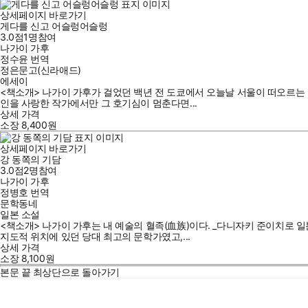
상세페이지 바로가기
게다를 신고 어슬렁어슬렁
3.0점
1
명
참여
나가이 가후
정수윤
번역
정은문고(신라애드)
에세이
<책소개> 나가이 가후가 걸었던 백년 전 도쿄에서 오늘날 서울이 떠오르는 
인을 사랑한 작가에서만 그 호기심이 멈춘다면...
상세 가격
소장
8,400
원
상세페이지 바로가기
강 동쪽의 기담
3.0점
2
명
참여
나가이 가후
정병호
번역
문학동네
일본 소설
<책소개> 나가이 가후는 내 예술의 혈족(血族)이다. _다니자키 준이치로 
지도적 위치에 있던 당대 최고의 문학가였고,...
상세 가격
소장
8,100
원
본문 끝
최상단으로 돌아가기