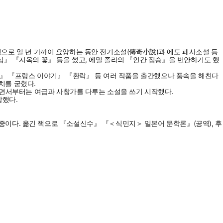
 병으로 일 년 가까이 요양하는 동안 전기소설(傳奇小說)과 에도 패사소설 등
심』 『지옥의 꽃』 등을 썼고, 에밀 졸라의 『인간 짐승』을 번안하기도 했
야기』 『프랑스 이야기』 『환락』 등 여러 작품을 출간했으나 풍속을 해친다
치를 굳혔다.
하면서부터는 여급과 사창가를 다루는 소설을 쓰기 시작했다.
망했다.
이다. 옮긴 책으로 『소설신수』 『＜식민지＞ 일본어 문학론』(공역), 후