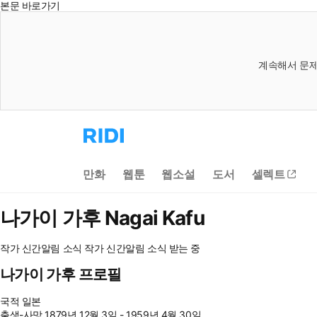
본문 바로가기
계속해서 문제
리
디
홈
으
만화
웹툰
웹소설
도서
셀렉트
로
이
동
나가이 가후
Nagai Kafu
작가 신간알림
소식
작가 신간알림
소식 받는 중
나가이 가후 프로필
국적
일본
출생-사망
1879년 12월 3일 - 1959년 4월 30일