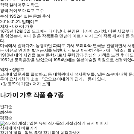
학력
캘러머주 대학교
경력
게이오 대학교 교수
수상
1952년 일본 문화 훈장
2015.01.21. 업데이트
저자 - 나가이 가후
1879년 12월 3일 도쿄에서 태어났다. 본명은 나가이 소키치. 어린 시절
을 읽었는데, 이때 읽은 작품들은 만년에 이르기까지 그의 작품 세계에 큰
다.
미국에서 일하다가, 동경하던 파리로 가서 오페라와 연극을 관람하면서 서양
는 이유로 연이어 발매금지를 당했다. ＜도쿄 아사히 신문＞에 『냉소』를
1910년 대역 사건을 보며 문학가로서 무력감과 양심의 가책을 느낀 후 에
1952년 문화훈장을 받았으며 1954년에는 일본예술원 회원으로 선정되었다.
역자 - 정병호
고려대 일문과를 졸업하고 동 대학원에서 석사학위를, 일본 쓰쿠바 대학 문
루이 요시키치의 소설 『요오꼬·아내와의 칩거』 등이 있다.
<강 동쪽의 기담> 저자 소개
나가이 가후 작품 총 7종
인기순
최신순
평점순
상세페이지 바로가기
작가의 계절 : 일본 유명 작가들의 계절감상기