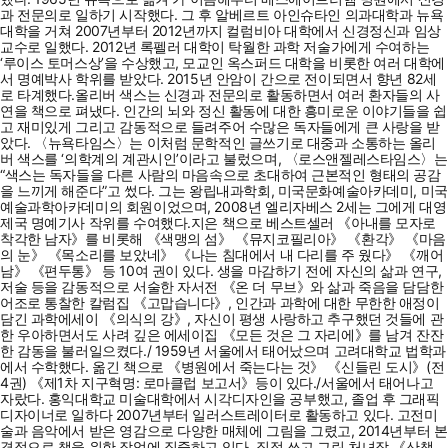
과 전문의로 일하기 시작했다. 그 후 알베르트 아인슈타인 의과대학과 뉴욕
대학을 거쳐 2007년부터 2012년까지 컬럼비아 대학에서 신경정신과 임상
교수로 일했다. 2012년 록펠러 대학이 탁월한 과학 저술가에게 수여하는
‘루이스 토머스상’을 수상했고, 모교인 옥스퍼드 대학을 비롯한 여러 대학에
서 명예박사 학위를 받았다. 2015년 안암이 간으로 전이되면서 향년 82세
로 타계했다.올리버 색스는 신경과 전문의로 활동하면서 여러 환자들의 사
연을 책으로 펴냈다. 인간의 뇌와 정신 활동에 대한 흥미로운 이야기들을 쉽
고 재미있게 그리고 감동적으로 들려주어 수많은 독자들에게 큰 사랑을 받
았다. 〈뉴욕타임스〉는 이처럼 문학적인 글쓰기로 대중과 소통하는 올리
버 색스를 ‘의학계의 계관시인’이라고 불렀으며, 〈로스앤젤레스타임스〉는
“색스는 독자들을 다른 사람의 마음속으로 초대하여 근본적인 형태의 공감
을 느끼게 해준다”고 썼다. 그는 왕립내과학회, 미국문화예술아카데미, 미국
예술과학아카데미의 회원이었으며, 2008년 엘리자베스 2세는 그에게 대영
제국 명예기사 작위를 수여했다.지은 책으로 베스트셀러 《아내를 모자로
착각한 남자》를 비롯해 《색맹의 섬》 《뮤지코필리아》 《환각》 《마음
의 눈》 《목소리를 보았네》 《나는 침대에서 내 다리를 주 웠다》 《깨어
남》 《편두통》 등 10여 권이 있다. 생을 마감하기 전에 자신의 삶과 연구,
저술 등을 감동적으로 서술한 자서전 《온 더 무브》와 삶과 죽음을 담담한
어조로 통찰한 칼럼집 《고맙습니다》, 인간과 과학에 대한 무한한 애정이
담긴 과학에세이 《의식의 강》, 자신이 평생 사랑하고 추구했던 것들에 관
한 우아하면서도 사려 깊은 에세이집 《모든 것은 그 자리에》를 남겨 잔잔
한 감동을 불러일으켰다./ 1959년 서울에서 태어났으며 고려대학교 법학과
에서 수학했다. 옮긴 책으로 《병원에서 죽는다는 것》 《신들린 도시》(전
4권) 《제1차 지구혁명: 로마클럽 보고서》등이 있다./서울에서 태어나고
자랐다. 홍익대학교 미술대학에서 시각디자인을 공부했고, 졸업 후 그래픽
디자이너로 일하다 2007년부터 일러스트레이터로 활동하고 있다. 고전미
술과 음악에서 받은 영감으로 다양한 매체에 그림을 그렸고, 2014년부터 본
격적으로 책을 위한 작업에 집중하고 있다. 직접 쓰고 그린 처녀작 《산책