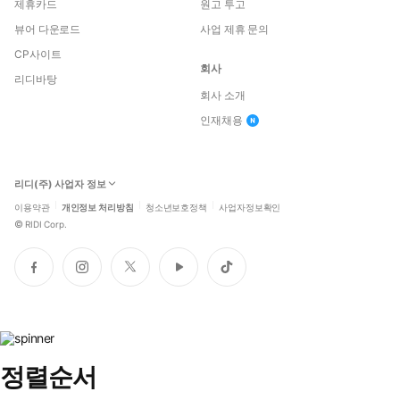
제휴카드
원고 투고
뷰어 다운로드
사업 제휴 문의
CP사이트
회사
리디바탕
회사 소개
인재채용
리디(주) 사업자 정보
이용약관
개인정보 처리방침
청소년보호정책
사업자정보확인
©
RIDI Corp.
페
인
트
유
틱
이
스
위
튜
톡
스
타
터
브
북
그
램
정렬순서