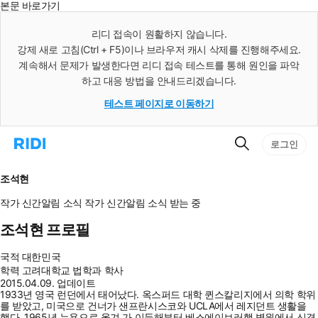
본문 바로가기
인
스
리디 접속이 원활하지 않습니다.
턴
강제 새로 고침(Ctrl + F5)이나 브라우저 캐시 삭제를 진행해주세요.
트
검
계속해서 문제가 발생한다면 리디 접속 테스트를 통해 원인을 파악
색
하고 대응 방법을 안내드리겠습니다.
테스트 페이지로 이동하기
검
리
로그인
색
디
홈
으
조석현
로
이
작가 신간알림
소식
작가 신간알림
소식 받는 중
동
조석현 프로필
국적
대한민국
학력
고려대학교 법학과 학사
2015.04.09. 업데이트
1933년 영국 런던에서 태어났다. 옥스퍼드 대학 퀸스칼리지에서 의학 학위
를 받았고, 미국으로 건너가 샌프란시스코와 UCLA에서 레지던트 생활을
했다. 1965년 뉴욕으로 옮겨 가 이듬해부터 베스에이브러햄 병원에서 신경