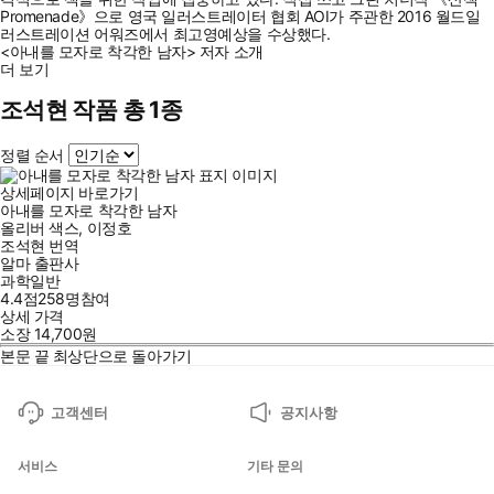
Promenade》으로 영국 일러스트레이터 협회 AOI가 주관한 2016 월드일
러스트레이션 어워즈에서 최고영예상을 수상했다.
<아내를 모자로 착각한 남자> 저자 소개
더 보기
조석현 작품 총 1종
정렬 순서
상세페이지 바로가기
아내를 모자로 착각한 남자
올리버 색스
,
이정호
조석현
번역
알마 출판사
과학일반
4.4점
258
명
참여
상세 가격
소장
14,700
원
본문 끝
최상단으로 돌아가기
고객센터
공지사항
서비스
기타 문의