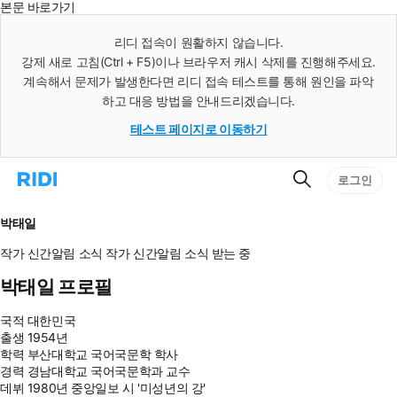
본문 바로가기
인
스
리디 접속이 원활하지 않습니다.
턴
강제 새로 고침(Ctrl + F5)이나 브라우저 캐시 삭제를 진행해주세요.
트
검
계속해서 문제가 발생한다면 리디 접속 테스트를 통해 원인을 파악
색
하고 대응 방법을 안내드리겠습니다.
테스트 페이지로 이동하기
검
리
로그인
색
디
홈
으
박태일
로
이
작가 신간알림
소식
작가 신간알림
소식 받는 중
동
박태일 프로필
국적
대한민국
출생
1954년
학력
부산대학교 국어국문학 학사
경력
경남대학교 국어국문학과 교수
데뷔
1980년 중앙일보 시 '미성년의 강'