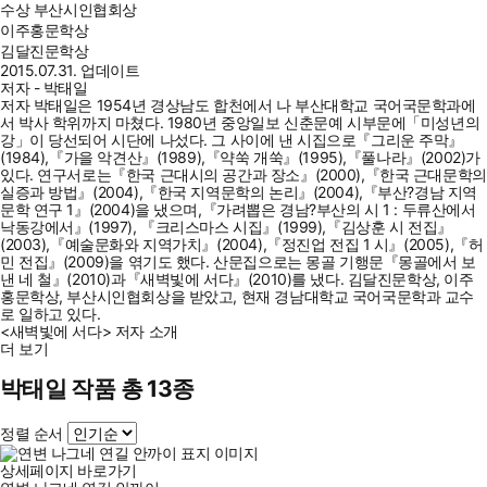
수상
부산시인협회상
이주홍문학상
김달진문학상
2015.07.31. 업데이트
저자 - 박태일
저자 박태일은 1954년 경상남도 합천에서 나 부산대학교 국어국문학과에
서 박사 학위까지 마쳤다. 1980년 중앙일보 신춘문예 시부문에「미성년의
강」이 당선되어 시단에 나섰다. 그 사이에 낸 시집으로『그리운 주막』
(1984),『가을 악견산』(1989),『약쑥 개쑥』(1995),『풀나라』(2002)가
있다. 연구서로는『한국 근대시의 공간과 장소』(2000),『한국 근대문학의
실증과 방법』(2004),『한국 지역문학의 논리』(2004),『부산?경남 지역
문학 연구 1』(2004)을 냈으며,『가려뽑은 경남?부산의 시 1 : 두류산에서
낙동강에서』(1997), 『크리스마스 시집』(1999),『김상훈 시 전집』
(2003),『예술문화와 지역가치』(2004),『정진업 전집 1 시』(2005),『허
민 전집』(2009)을 엮기도 했다. 산문집으로는 몽골 기행문『몽골에서 보
낸 네 철』(2010)과『새벽빛에 서다』(2010)를 냈다. 김달진문학상, 이주
홍문학상, 부산시인협회상을 받았고, 현재 경남대학교 국어국문학과 교수
로 일하고 있다.
<새벽빛에 서다> 저자 소개
더 보기
박태일 작품 총 13종
정렬 순서
상세페이지 바로가기