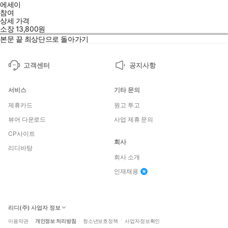
에세이
참여
상세 가격
소장
13,800
원
본문 끝
최상단으로 돌아가기
고객센터
공지사항
서비스
기타 문의
제휴카드
원고 투고
뷰어 다운로드
사업 제휴 문의
CP사이트
회사
리디바탕
회사 소개
인재채용
리디(주) 사업자 정보
이용약관
개인정보 처리방침
청소년보호정책
사업자정보확인