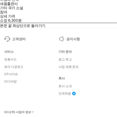
새움출판사
기타 국가 소설
참여
상세 가격
소장
6,300
원
본문 끝
최상단으로 돌아가기
고객센터
공지사항
서비스
기타 문의
제휴카드
원고 투고
뷰어 다운로드
사업 제휴 문의
CP사이트
회사
리디바탕
회사 소개
인재채용
리디(주) 사업자 정보