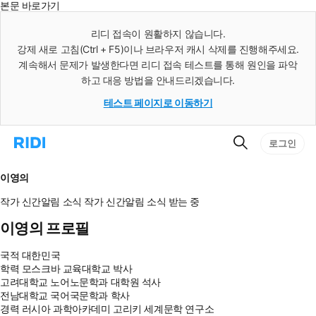
본문 바로가기
인
스
리디 접속이 원활하지 않습니다.
턴
강제 새로 고침(Ctrl + F5)이나 브라우저 캐시 삭제를 진행해주세요.
트
검
계속해서 문제가 발생한다면 리디 접속 테스트를 통해 원인을 파악
색
하고 대응 방법을 안내드리겠습니다.
테스트 페이지로 이동하기
검
리
로그인
색
디
홈
으
이영의
로
이
작가 신간알림
소식
작가 신간알림
소식 받는 중
동
이영의 프로필
국적
대한민국
학력
모스크바 교육대학교 박사
고려대학교 노어노문학과 대학원 석사
전남대학교 국어국문학과 학사
경력
러시아 과학아카데미 고리키 세계문학 연구소