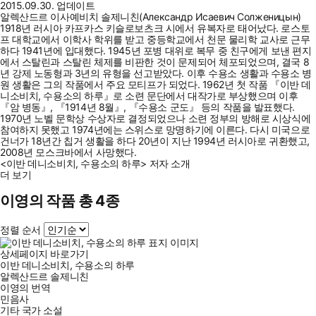
2015.09.30. 업데이트
알렉산드르 이사예비치 솔제니친(Александр Исаевич Солженицын)
1918년 러시아 카프카스 키슬로보츠크 시에서 유복자로 태어났다. 로스토
프 대학교에서 이학사 학위를 받고 중등학교에서 천문 물리학 교사로 근무
하다 1941년에 입대했다. 1945년 포병 대위로 복무 중 친구에게 보낸 편지
에서 스탈린과 스탈린 체제를 비판한 것이 문제되어 체포되었으며, 결국 8
년 강제 노동형과 3년의 유형을 선고받았다. 이후 수용소 생활과 수용소 병
원 생활은 그의 작품에서 주요 모티프가 되었다. 1962년 첫 작품 『이반 데
니소비치, 수용소의 하루』로 소련 문단에서 대작가로 부상했으며 이후
『암 병동』, 『1914년 8월』, 『수용소 군도』 등의 작품을 발표했다.
1970년 노벨 문학상 수상자로 결정되었으나 소련 정부의 방해로 시상식에
참여하지 못했고 1974년에는 스위스로 망명하기에 이른다. 다시 미국으로
건너가 18년간 칩거 생활을 하다 20년이 지난 1994년 러시아로 귀환했고,
2008년 모스크바에서 사망했다.
<이반 데니소비치, 수용소의 하루> 저자 소개
더 보기
이영의 작품 총 4종
정렬 순서
상세페이지 바로가기
이반 데니소비치, 수용소의 하루
알렉산드르 솔제니친
이영의
번역
민음사
기타 국가 소설