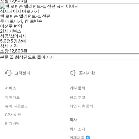
소장
12,600
원
상세페이지 바로가기
켄 로빈슨 엘리먼트-실전편
루 애로니카
,
켄 로빈슨
이선주
번역
21세기북스
성공/삶의자세
5.0점
5
명
참여
상세 가격
소장
12,800
원
본문 끝
최상단으로 돌아가기
고객센터
공지사항
서비스
기타 문의
제휴카드
원고 투고
뷰어 다운로드
사업 제휴 문의
CP사이트
회사
리디바탕
회사 소개
인재채용