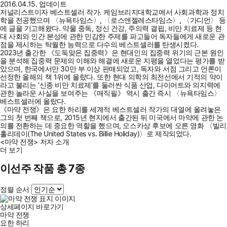
2016.04.15. 업데이트
저널리스트이자 베스트셀러 작가. 케임브리지대학교에서 사회과학과 정치
학을 전공했으며 〈뉴욕타임스〉, 〈로스앤젤레스타임스〉, 〈가디언〉 등
에 글을 기고해왔다. 약물 중독, 정신 건강, 주의력 결핍, 비만 치료제 등 현
대 사회와 인간 본성에 관한 민감한 주제를 파고들어 독자들에게 새로운 관
점을 제시하는 탁월한 능력으로 다수의 베스트셀러를 탄생시켰다.
2023년 출간한 《도둑맞은 집중력》은 현대인의 집중력 위기의 근본 원인
을 분석해 집중력 문제의 이해와 해결에 새로운 지평을 열었다는 평가를 받
았으며, 한국에서만 30만 부 이상 판매되었고, 독자와 서점 그리고 언론이
선정한 올해의 책 1위에 올랐다. 또한 현대 의학의 최전선에서 기적의 약이
라고 불리는 ‘신종 비만 치료제’를 둘러싼 식품 산업, 다이어트와 의지력에
관한 놀라운 사실을 보여주는 《매직필》 역시 출간 즉시 〈뉴욕타임스〉
베스트셀러에 올랐다.
《마약 전쟁》은 요한 하리를 세계적 베스트셀러 작가의 대열에 올려놓은
그의 첫 번째 책으로, 2015년 현지에서 출간된 뒤 미국에서 마약에 관한 논
의를 전환하는 데 중요한 역할을 했으며, 오스카상 후보에 오른 영화 〈빌리
홀리데이(The United States vs. Billie Holiday)〉로 제작되었다.
<마약 전쟁> 저자 소개
더 보기
이선주 작품 총 7종
정렬 순서
상세페이지 바로가기
마약 전쟁
요한 하리