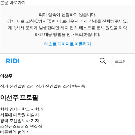
본문 바로가기
인
스
리디 접속이 원활하지 않습니다.
턴
강제 새로 고침(Ctrl + F5)이나 브라우저 캐시 삭제를 진행해주세요.
트
검
계속해서 문제가 발생한다면 리디 접속 테스트를 통해 원인을 파악
색
하고 대응 방법을 안내드리겠습니다.
테스트 페이지로 이동하기
검
리
로그인
색
디
홈
으
이선주
로
이
작가 신간알림
소식
작가 신간알림
소식 받는 중
동
이선주 프로필
학력
연세대학교 사학과
서울대 대학원 미술사
경력
조선일보사 기자
조선뉴스프레스 편집장
바른번역 번역가