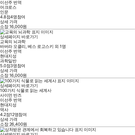
이선주
번역
어크로스
인문
4.8점
4
명
참여
상세 가격
소장
16,000
원
상세페이지 바로가기
교육의 뇌과학
바버라 오클리
,
베스 로고스키
외
1명
이선주
번역
현대지성
과학일반
5.0점
3
명
참여
상세 가격
소장
16,000
원
상세페이지 바로가기
100가지 식물로 읽는 세계사
사이먼 반즈
이선주
번역
현대지성
역사
4.2점
12
명
참여
상세 가격
소장
26,400
원
상세페이지 바로가기