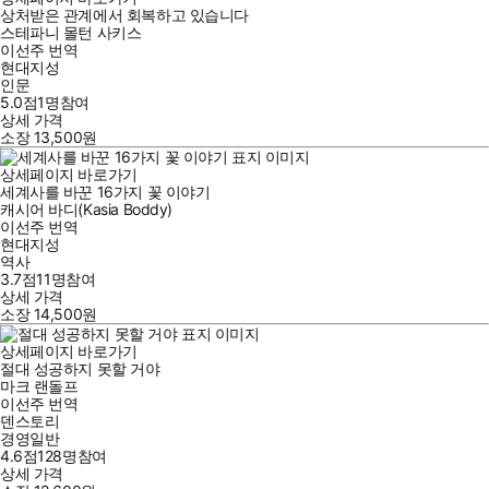
상처받은 관계에서 회복하고 있습니다
스테파니 몰턴 사키스
이선주
번역
현대지성
인문
5.0점
1
명
참여
상세 가격
소장
13,500
원
상세페이지 바로가기
세계사를 바꾼 16가지 꽃 이야기
캐시어 바디(Kasia Boddy)
이선주
번역
현대지성
역사
3.7점
11
명
참여
상세 가격
소장
14,500
원
상세페이지 바로가기
절대 성공하지 못할 거야
마크 랜돌프
이선주
번역
덴스토리
경영일반
4.6점
128
명
참여
상세 가격