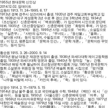
1955년 현대문학 신인상
2014.12.02. 업데이트
김동리 1913. 11. 24~1995. 6. 17
1913년 경북 경주시 성건리에서 출생. 1920년 경주 제일교회부설학교 입
학. 1928년 대구 계성중학 2년 수료 후 경신고보 3학년에 전입. 1934년
《조선일보》 신춘문예에 시 「백로(白鷺)」가 입선하여 시인으로 문단에
데뷔. 1935년 《조선중앙일보》 신춘문예에 단편 「화랑의 후예」가 당선.
1936년 《시인부락》 동인. 1995년 사망. 시집으로 『바위』, 소설집으로
는 『실존무』, 『사반의 십자가』, 『무녀도』, 『등신불』, 『을화』,
『밀다원 시대』 등이 있으며, 수필집으로 『자연과 인생』, 『사색과 인
생』이 있고, 평론집으로 『문학과 인간』, 『문학 개론』, 『문학이란 무엇
인가』 등이 있다.
황순원 1915. 3. 26~2000. 9. 14
1915년 평남 대동군 재경면 빙장리 출생. 1936년 와세다대학 제이고등학원
졸업. 1939년 와세다대학 영문과 졸업. 1940년 첫 창작집 『늪』 간행.
1945년 해방 직후 월남하여 조선청년문학가협회 가담. 1951년 한국문학가
협회 소설분과 위원장 등 역임. 1957년 예술회 회원. 시집으로 『방가(放
歌)』, 『골동품』, 『시선집』 등이 있고, 소설집으로는 『황순원 단편
집』, 『목넘이 마을의 개』, 『별과 같이 살다』, 『기러기』, 『곡예사』,
『나무들 비탈에 서다』, 『카인의 후예』, 『학』 등이 있다.
오영수 1914. 2. 11~1979. 5. 15
1914년 경남 울주 출생. 도쿄 국민예술원 수학. 1948년 《백민》에 시 「산
골 아이」 등을 발표. 1950년 《서울신문》신춘문예에 단편 「머루」 당
선. 1959년 아시아자유문학상 수상. 1968년 『오영수전집』 발간. 1977년
대한민국 예술원상 수상. 1979년 5월 15일 사망. 소설집으로 『마루』,
『갯마을』, 『메아리』, 『수련(睡蓮)』, 『오영수전집』, 『황혼』 등이