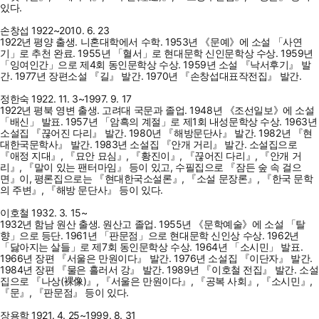
있다.
손창섭 1922~2010. 6. 23
1922년 평양 출생. 니혼대학에서 수학. 1953년 《문예》에 소설 「사연
기」로 추천 완료. 1955년 「혈서」로 현대문학 신인문학상 수상. 1959년
「잉여인간」으로 제4회 동인문학상 수상. 1959년 소설 『낙서후기』 발
간. 1977년 장편소설 『길』 발간. 1970년 『손창섭대표작전집』 발간.
정한숙 1922. 11. 3~1997. 9. 17
1922년 평북 영변 출생. 고려대 국문과 졸업. 1948년 《조선일보》에 소설
「배신」 발표. 1957년 「암흑의 계절」로 제1회 내성문학상 수상. 1963년
소설집 『끊어진 다리』 발간. 1980년 『해방문단사』 발간. 1982년 『현
대한국문학사』 발간. 1983년 소설집 『안개 거리』 발간. 소설집으로
『애정 지대』, 『묘안 묘심』, 『황진이』, 『끊어진 다리』, 『안개 거
리』, 『말이 있는 팬터마임』 등이 있고, 수필집으로 『잠든 숲 속 걸으
면』이, 평론집으로는 『현대한국소설론』, 『소설 문장론』, 『한국 문학
의 주변』, 『해방 문단사』 등이 있다.
이호철 1932. 3. 15~
1932년 함남 원산 출생. 원산고 졸업. 1955년 《문학예술》에 소설 「탈
향」으로 등단. 1961년 「판문점」으로 현대문학 신인상 수상. 1962년
「닳아지는 살들」로 제7회 동인문학상 수상. 1964년 「소시민」 발표.
1966년 장편 『서울은 만원이다』 발간. 1976년 소설집 『이단자』 발간.
1984년 장편 『물은 흘러서 강』 발간. 1989년 『이호철 전집』 발간. 소설
집으로 『나상(裸像)』, 『서울은 만원이다』, 『공복 사회』, 『소시민』,
『문』, 『판문점』 등이 있다.
장용학 1921. 4. 25~1999. 8. 31