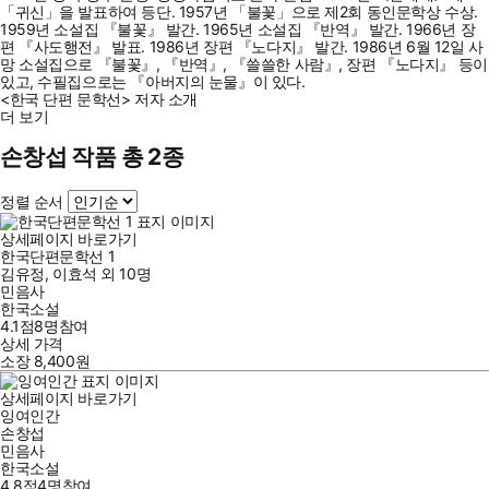
「귀신」을 발표하여 등단. 1957년 「불꽃」으로 제2회 동인문학상 수상.
1959년 소설집 『불꽃』 발간. 1965년 소설집 『반역』 발간. 1966년 장
편 『사도행전』 발표. 1986년 장편 『노다지』 발간. 1986년 6월 12일 사
망 소설집으로 『불꽃』, 『반역』, 『쓸쓸한 사람』, 장편 『노다지』 등이
있고, 수필집으로는 『아버지의 눈물』이 있다.
<한국 단편 문학선> 저자 소개
더 보기
손창섭 작품 총 2종
정렬 순서
상세페이지 바로가기
한국단편문학선 1
김유정
,
이효석
외
10명
민음사
한국소설
4.1점
8
명
참여
상세 가격
소장
8,400
원
상세페이지 바로가기
잉여인간
손창섭
민음사
한국소설
4.8점
4
명
참여