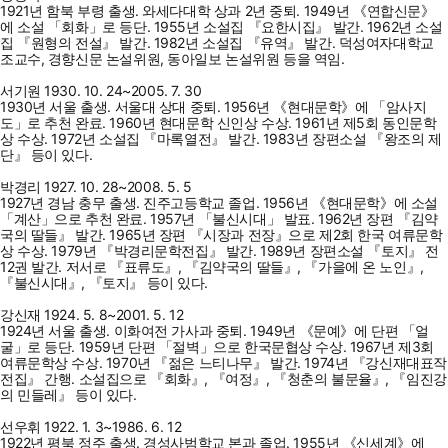
1921년 함북 부령 출생. 와세다대학 상과 2년 중퇴. 1949년 《연합신문》
에 소설 「회화」로 등단. 1955년 소설집 『요한시집』 발간. 1962년 소설
집 『원형의 전설』 발간. 1982년 소설집 『유역』 발간. 덕성여자대학교
조교수, 경향신문 논설위원, 동아일보 논설위원 등을 역임.
서기원 1930. 10. 24~2005. 7. 30
1930년 서울 출생. 서울대 상대 중퇴. 1956년 《현대문학》에 「암사지
도」로 추천 완료. 1960년 현대문학 신인상 수상. 1961년 제5회 동인문학
상 수상. 1972년 소설집 『마록열전』 발간. 1983년 장편소설 『왕조의 제
단』 등이 있다.
박경리 1927. 10. 28~2008. 5. 5
1927년 경남 충무 출생. 진주고등학교 졸업. 1956년 《현대문학》에 소설
「계산」으로 추천 완료. 1957년 「불신시대」 발표. 1962년 장편 『김약
국의 딸들』 발간. 1965년 장편 『시장과 전장』으로 제2회 한국 여류문학
상 수상. 1979년 『박경리문학전집』 발간. 1989년 장편소설 『토지』 전
12권 발간. 저서로 『표류도』, 『김약국의 딸들』, 『가을에 온 노인』,
『불신시대』, 『토지』 등이 있다.
강신재 1924. 5. 8~2001. 5. 12
1924년 서울 출생. 이화여전 가사과 중퇴. 1949년 《문예》에 단편 「얼
굴」로 등단. 1959년 단편 「절벽」으로 한국문협상 수상. 1967년 제3회
여류문학상 수상. 1970년 『젊은 느티나무』 발간. 1974년 『강신재대표작
전집』 간행. 소설집으로 『회화』, 『여정』, 『청춘의 불문율』, 『임진강
의 민들레』 등이 있다.
선우휘 1922. 1. 3~1986. 6. 12
1922년 평북 정주 출생. 경성사범학교 본과 졸업. 1955년 《신세계》에