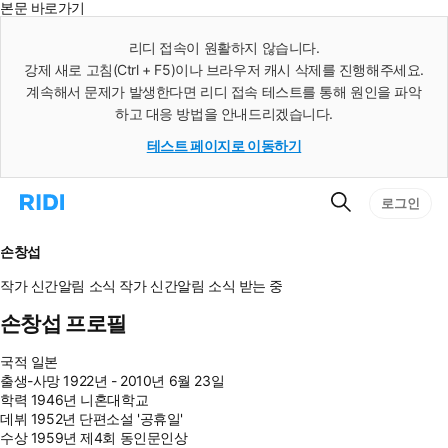
본문 바로가기
인
스
리디 접속이 원활하지 않습니다.
턴
강제 새로 고침(Ctrl + F5)이나 브라우저 캐시 삭제를 진행해주세요.
트
검
계속해서 문제가 발생한다면 리디 접속 테스트를 통해 원인을 파악
색
하고 대응 방법을 안내드리겠습니다.
테스트 페이지로 이동하기
검
리
로그인
색
디
홈
으
손창섭
로
이
작가 신간알림
소식
작가 신간알림
소식 받는 중
동
손창섭 프로필
국적
일본
출생-사망
1922년 - 2010년 6월 23일
학력
1946년 니혼대학교
데뷔
1952년 단편소설 '공휴일'
수상
1959년 제4회 동인문인상