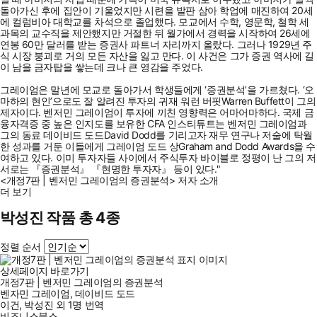
돌아가신 후에 집안이 기울었지만 시련을 발판 삼아 학업에 매진하여 20세
에 컬럼비아 대학교를 차석으로 졸업했다. 모교에서 수학, 영문학, 철학 세
과목의 교수직을 제안했지만 거절한 뒤 월가에서 경력을 시작하여 26세에
연봉 60만 달러를 받는 증권사 파트너 자리까지 올랐다. 그러나 1929년 주
식 시장 붕괴로 거의 모든 자산을 잃고 만다. 이 사건은 그가 증권 역사에 길
이 남을 금자탑을 쌓는데 크나 큰 영감을 주었다.
그레이엄은 말년에 모교로 돌아가서 학생들에게 ‘증권분석’을 가르쳤다. ‘오
마하의 현인’으로도 잘 알려진 투자의 귀재 워런 버핏Warren Buffett이 그의
제자이다. 벤저민 그레이엄이 투자에 끼친 영향력은 어마어마하다. 국제 금
융자격증 중 높은 인지도를 보유한 CFA 인스티튜트는 벤저민 그레이엄과
그의 동료 데이비드 도드David Dodd를 기리고자 재무 연구나 저술에 탁월
한 성과를 거둔 이들에게 그레이엄 도드 상Graham and Dodd Awards을 수
여하고 있다. 이미 투자자들 사이에서 주식투자 바이블로 정평이 난 그의 저
서로는 『증권분석』 『현명한 투자자』 등이 있다."
<개정7판 | 벤저민 그레이엄의 증권분석> 저자 소개
더 보기
박성진 작품 총 4종
정렬 순서
상세페이지 바로가기
개정7판 | 벤저민 그레이엄의 증권분석
벤자민 그레이엄
,
데이비드 도드
이건
,
박성진
외
1명
번역
비즈니스북스