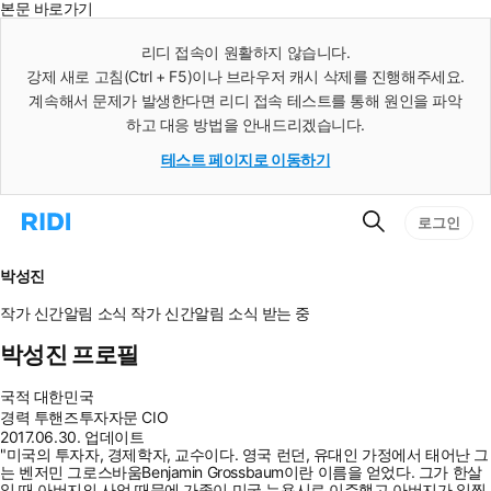
본문 바로가기
인
스
리디 접속이 원활하지 않습니다.
턴
강제 새로 고침(Ctrl + F5)이나 브라우저 캐시 삭제를 진행해주세요.
트
검
계속해서 문제가 발생한다면 리디 접속 테스트를 통해 원인을 파악
색
하고 대응 방법을 안내드리겠습니다.
테스트 페이지로 이동하기
검
리
로그인
색
디
홈
으
박성진
로
이
작가 신간알림
소식
작가 신간알림
소식 받는 중
동
박성진 프로필
국적
대한민국
경력
투핸즈투자자문 CIO
2017.06.30. 업데이트
"미국의 투자자, 경제학자, 교수이다. 영국 런던, 유대인 가정에서 태어난 그
는 벤저민 그로스바움Benjamin Grossbaum이란 이름을 얻었다. 그가 한살
일 때 아버지의 사업 때문에 가족이 미국 뉴욕시로 이주했고 아버지가 일찍