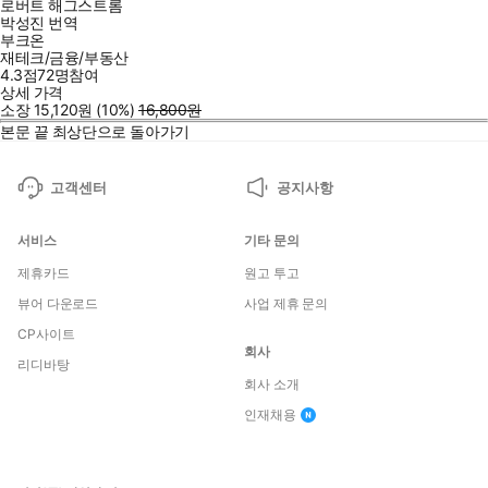
로버트 해그스트롬
박성진
번역
부크온
재테크/금융/부동산
4.3점
72
명
참여
상세 가격
소장
15,120
원
(10%
)
16,800
원
본문 끝
최상단으로 돌아가기
고객센터
공지사항
서비스
기타 문의
제휴카드
원고 투고
뷰어 다운로드
사업 제휴 문의
CP사이트
회사
리디바탕
회사 소개
인재채용