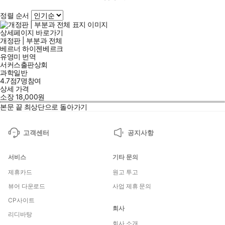
정렬 순서
상세페이지 바로가기
개정판 | 부분과 전체
베르너 하이젠베르크
유영미
번역
서커스출판상회
과학일반
4.7점
7
명
참여
상세 가격
소장
18,000
원
본문 끝
최상단으로 돌아가기
고객센터
공지사항
서비스
기타 문의
제휴카드
원고 투고
뷰어 다운로드
사업 제휴 문의
CP사이트
회사
리디바탕
회사 소개