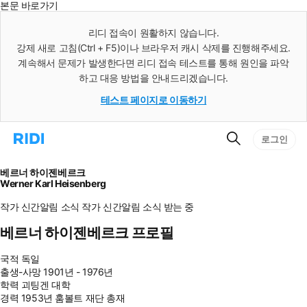
본문 바로가기
인
스
리디 접속이 원활하지 않습니다.
턴
강제 새로 고침(Ctrl + F5)이나 브라우저 캐시 삭제를 진행해주세요.
트
검
계속해서 문제가 발생한다면 리디 접속 테스트를 통해 원인을 파악
색
하고 대응 방법을 안내드리겠습니다.
테스트 페이지로 이동하기
검
리
로그인
색
디
홈
으
베르너 하이젠베르크
로
Werner Karl Heisenberg
이
동
작가 신간알림
소식
작가 신간알림
소식 받는 중
베르너 하이젠베르크 프로필
국적
독일
출생-사망
1901년 - 1976년
학력
괴팅겐 대학
경력
1953년 훔볼트 재단 총재