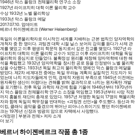
1946년 막스 플랑크 천체물리학 연구소 소장
1927년 라이프치히 대학 이론 물리학 교수
수상
1932년 노벨 물리학상
1933년 막스 플랑크 메달
2017.07.10. 업데이트
베르너 하이젠베르크 (Werner Heisenberg)
독일의 이론물리학자로 미시적인 세계를 지배하는 근본 법칙인 양자역학의
개척자 중 한 명이다. 괴팅겐 대학 시절 닐스 보어의 강의를 듣다가 사제 관
계를 맺었고 이후 평생의 학문적 동지로서 깊은 친교를 맺었다. 1927년 라
이프치히 대학의 이론 물리학 교수가 되었고 이후 라이프치히 대학을 독일
물리학의 중심지로 만들었다. 불확정성 원리를 제창해 양자역학에 대한 해
석을 확립했고 1932년 양자역학을 창시한 공로 등을 인정받아 노벨 물리학
상을 수상했다. 1933년 독일 최고의 물리학적 명예인 막스 플랑크 메달을
받았다. 제2차 세계대전 중에는 독일 우라늄 계획의 실질적인 지도자가 되
었는데 나치 지도자들에게 인적, 경제적 자원의 부족으로 1945년 이전에는
원자폭탄 생산이 어렵다는 견해를 밝혀 결과적으로 나치는 원자폭탄 개발
을 포기했다. 전후 독일 과학의 재건에 힘을 기울여 1946년부터 1970년까
지 막스 플랑크 천체물리학 연구소 소장을 역임했고 1953년부터 사망 직전
까지 훔볼트 재단의 총재로 있었다. 1957년 저명한 독일의 17명의 핵물리학
자와 함께 독일의 핵무장을 반대하는 <괴팅겐 선언>을 주도했다. 등산과 하
이킹, 클래식 음악을 즐겼으며 뛰어난 피아니스트이기도 했던 하이젠베르
크는 1976년 신장과 방광의 암으로 자택에서 사망했다.
<개정판 | 부분과 전체> 저자 소개
더 보기
베르너 하이젠베르크 작품 총 1종