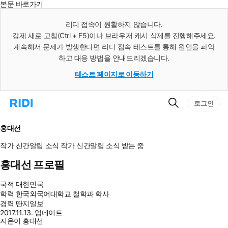
본문 바로가기
인
스
리디 접속이 원활하지 않습니다.
턴
강제 새로 고침(Ctrl + F5)이나 브라우저 캐시 삭제를 진행해주세요.
트
검
계속해서 문제가 발생한다면 리디 접속 테스트를 통해 원인을 파악
색
하고 대응 방법을 안내드리겠습니다.
테스트 페이지로 이동하기
검
리
로그인
색
디
홈
으
홍대선
로
이
작가 신간알림
소식
작가 신간알림
소식 받는 중
동
홍대선 프로필
국적
대한민국
학력
한국외국어대학교 철학과 학사
경력
딴지일보
2017.11.13. 업데이트
지은이 홍대선