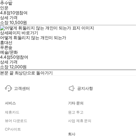
추수밭
인문
4.8점
10
명
참여
상세 가격
소장
10,500
원
상세페이지 바로가기
어떻게 휘둘리지 않는 개인이 되는가
홍대선
푸른숲
예술/문화
4.4점
50
명
참여
상세 가격
소장
12,000
원
본문 끝
최상단으로 돌아가기
고객센터
공지사항
서비스
기타 문의
제휴카드
원고 투고
뷰어 다운로드
사업 제휴 문의
CP사이트
회사