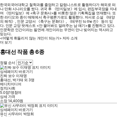
한국외국어대학교 철학과를 졸업하고 칼럼니스트로 활동하다가 해외로 떠
나 만화 시나리오를 썼다. 귀국 후 《딴지일보》에 입사, 편집부국장을 지내
며 《딴지일보》에 <축구 문화사>를 비롯한 많은 기획특집을 연재했다. 또
한 라디오와 종이 매체에서 축구평론가로도 활동했다. 저서로 소설 《태양
의 해적》, 인문 교양서 《축구는 문화다》, 《테무진 to the 칸》 등이 있
다. 인문 교양 팟캐스트 <안 물어봐도 알려주는 남 얘기>를 진행하고 있다.
인문학은 인간이라는 필연에 개인이라는 우연이 만나 빚어지는 역사라고
믿는다.
<어떻게 휘둘리지 않는 개인이 되는가> 저자 소개
더 보기
홍대선 작품 총 6종
정렬 순서
상세페이지 바로가기
진짜 보수 이재명
홍대선
,
박기태
외
3명
메디치미디어
정치/사회
5.0점
1
명
참여
상세 가격
소장
14,400
원
상세페이지 바로가기
유신 사무라이 박정희