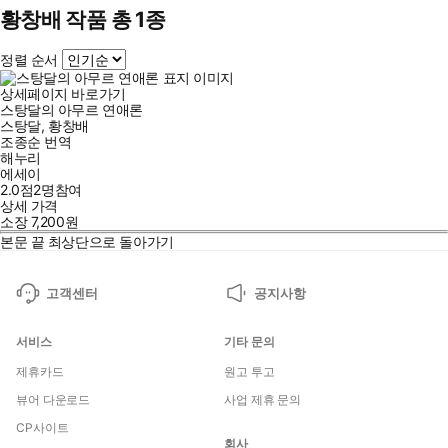
황창배 작품 총 1종
정렬 순서
상세페이지 바로가기
스탕달의 아무르 연애론
스탕달
,
황창배
조종순
번역
해누리
에세이
2.0점
2
명
참여
상세 가격
소장
7,200
원
본문 끝
최상단으로 돌아가기
고객센터
공지사항
서비스
기타 문의
제휴카드
원고 투고
뷰어 다운로드
사업 제휴 문의
CP사이트
회사