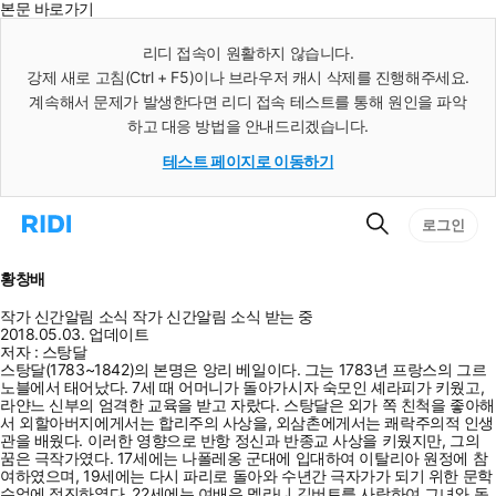
본문 바로가기
인
스
리디 접속이 원활하지 않습니다.
턴
강제 새로 고침(Ctrl + F5)이나 브라우저 캐시 삭제를 진행해주세요.
트
검
계속해서 문제가 발생한다면 리디 접속 테스트를 통해 원인을 파악
색
하고 대응 방법을 안내드리겠습니다.
테스트 페이지로 이동하기
검
리
로그인
색
디
홈
으
황창배
로
이
작가 신간알림
소식
작가 신간알림
소식 받는 중
동
2018.05.03. 업데이트
저자 : 스탕달
스탕달(1783~1842)의 본명은 앙리 베일이다. 그는 1783년 프랑스의 그르
노블에서 태어났다. 7세 때 어머니가 돌아가시자 숙모인 셰라피가 키웠고,
라얀느 신부의 엄격한 교육을 받고 자랐다. 스탕달은 외가 쪽 친척을 좋아해
서 외할아버지에게서는 합리주의 사상을, 외삼촌에게서는 쾌락주의적 인생
관을 배웠다. 이러한 영향으로 반항 정신과 반종교 사상을 키웠지만, 그의
꿈은 극작가였다. 17세에는 나폴레옹 군대에 입대하여 이탈리아 원정에 참
여하였으며, 19세에는 다시 파리로 돌아와 수년간 극자가가 되기 위한 문학
수업에 정진하였다. 22세에는 여배우 멜라니 길버트를 사랑하여 그녀와 동