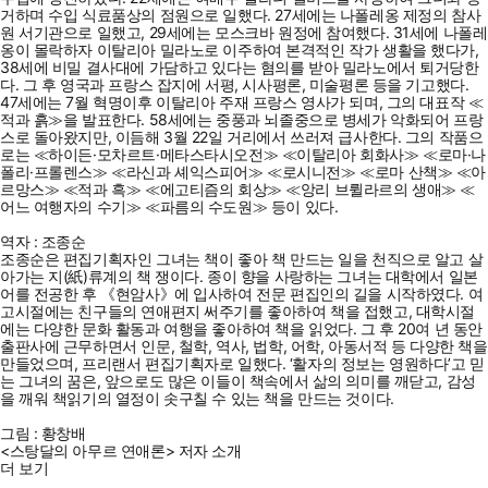
거하며 수입 식료품상의 점원으로 일했다. 27세에는 나폴레옹 제정의 참사
원 서기관으로 일했고, 29세에는 모스크바 원정에 참여했다. 31세에 나폴레
옹이 몰락하자 이탈리아 밀라노로 이주하여 본격적인 작가 생활을 했다가,
38세에 비밀 결사대에 가담하고 있다는 혐의를 받아 밀라노에서 퇴거당한
다. 그 후 영국과 프랑스 잡지에 서평, 시사평론, 미술평론 등을 기고했다.
47세에는 7월 혁명이후 이탈리아 주재 프랑스 영사가 되며, 그의 대표작 ≪
적과 흙≫을 발표한다. 58세에는 중풍과 뇌졸중으로 병세가 악화되어 프랑
스로 돌아왔지만, 이듬해 3월 22일 거리에서 쓰러져 급사한다. 그의 작품으
로는 ≪하이든·모차르트·메타스타시오전≫ ≪이탈리아 회화사≫ ≪로마·나
폴리·프롤렌스≫ ≪라신과 셰익스피어≫ ≪로시니전≫ ≪로마 산책≫ ≪아
르망스≫ ≪적과 흑≫ ≪에고티즘의 회상≫ ≪앙리 브륄라르의 생애≫ ≪
어느 여행자의 수기≫ ≪파름의 수도원≫ 등이 있다.
역자 : 조종순
조종순은 편집기획자인 그녀는 책이 좋아 책 만드는 일을 천직으로 알고 살
아가는 지(紙)류계의 책 쟁이다. 종이 향을 사랑하는 그녀는 대학에서 일본
어를 전공한 후 《현암사》에 입사하여 전문 편집인의 길을 시작하였다. 여
고시절에는 친구들의 연애편지 써주기를 좋아하여 책을 접했고, 대학시절
에는 다양한 문화 활동과 여행을 좋아하여 책을 읽었다. 그 후 20여 년 동안
출판사에 근무하면서 인문, 철학, 역사, 법학, 어학, 아동서적 등 다양한 책을
만들었으며, 프리랜서 편집기획자로 일했다. ‘활자의 정보는 영원하다’고 믿
는 그녀의 꿈은, 앞으로도 많은 이들이 책속에서 삶의 의미를 깨닫고, 감성
을 깨워 책읽기의 열정이 솟구칠 수 있는 책을 만드는 것이다.
그림 : 황창배
<스탕달의 아무르 연애론> 저자 소개
더 보기