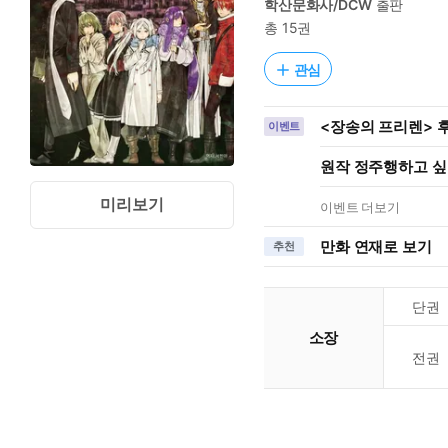
학산문화사/DCW
출판
총 15권
관심
<장송의 프리렌> 후
이벤트
원작 정주행하고 싶을
미리보기
이벤트 더보기
만화 연재로 보기
추천
단권
소장
전권