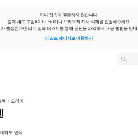
리디 접속이 원활하지 않습니다.
강제 새로 고침(Ctrl + F5)이나 브라우저 캐시 삭제를 진행해주세요.
가 발생한다면 리디 접속 테스트를 통해 원인을 파악하고 대응 방법을 안
테스트 페이지로 이동하기
인
스
턴
트
검
색
e북
드라마
렌
카네히토
원작