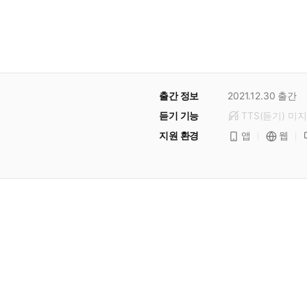
출간 정보
2021.12.30
출간
듣기 기능
TTS(듣기)
미
지
지원 환경
앱
웹