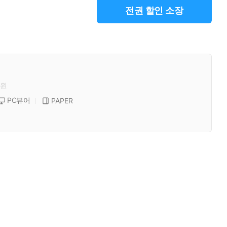
전권 할인 소장
원
PC뷰어
PAPER