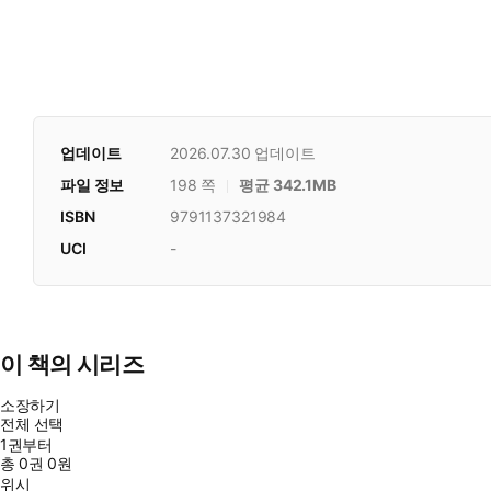
업데이트
2026.07.30
업데이트
파일 정보
198 쪽
평균 342.1MB
ISBN
9791137321984
UCI
-
이 책의 시리즈
소장하기
전체 선택
1권부터
총
0
권
0원
위시