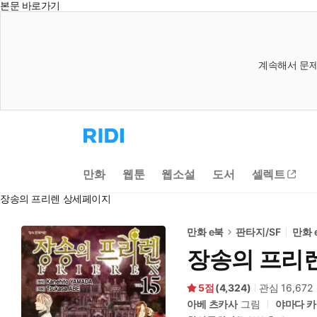
본문 바로가기
계속해서 문제
리
디
홈
으
만화
웹툰
웹소설
도서
셀렉트
로
이
장송의 프리렌 상세페이지
동
만화 e북
판타지/SF
만화 
장송의 프리
5
(
4,324
)
관심
16,672
아베 츠카사
그림
야마다 