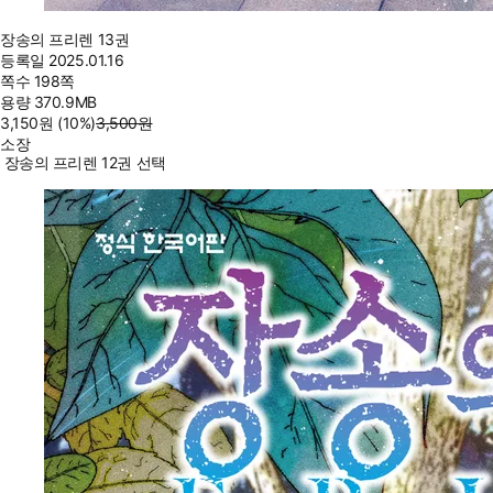
장송의 프리렌 13권
등록일
2025.01.16
쪽수
198쪽
용량
370.9MB
3,150
원
(10%
)
3,500
원
소장
장송의 프리렌 12권 선택