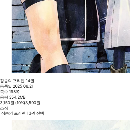
장송의 프리렌 14권
등록일
2025.08.21
쪽수
198쪽
용량
354.2MB
3,150
원
(10%
)
3,500
원
소장
장송의 프리렌 13권 선택