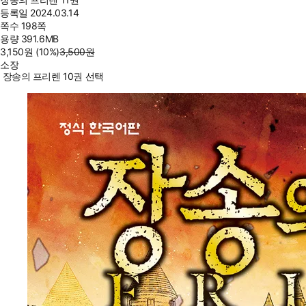
등록일
2024.03.14
쪽수
198쪽
용량
391.6MB
3,150
원
(10%
)
3,500
원
소장
장송의 프리렌 10권 선택