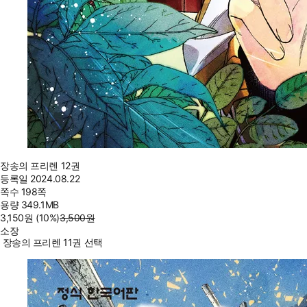
장송의 프리렌 12권
등록일
2024.08.22
쪽수
198쪽
용량
349.1MB
3,150
원
(10%
)
3,500
원
소장
장송의 프리렌 11권 선택