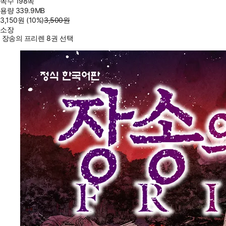
쪽수
198쪽
용량
339.9MB
3,150
원
(10%
)
3,500
원
소장
장송의 프리렌 8권 선택