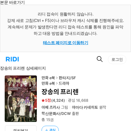
본문 바로가기
인
스
리디 접속이 원활하지 않습니다.
턴
강제 새로 고침(Ctrl + F5)이나 브라우저 캐시 삭제를 진행해주세요.
트
검
계속해서 문제가 발생한다면 리디 접속 테스트를 통해 원인을 파악
색
하고 대응 방법을 안내드리겠습니다.
테스트 페이지로 이동하기
검
리
로그인
색
디
장송의 프리렌 상세페이지
홈
으
로
만화 e북
판타지/SF
이
만화 e북
드라마
동
장송의 프리렌
5
(
4,324
)
관심
16,668
아베 츠카사
그림
야마다 카네히토
원작
학산문화사/DCW
출판
총 15권
관심
미리보기