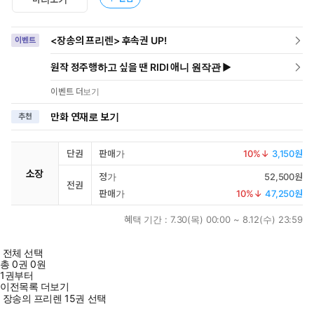
<장송의 프리렌> 후속권 UP!
이벤트
원작 정주행하고 싶을 땐 RIDI 애니 원작관 ▶
이벤트 더보기
만화 연재로 보기
추천
단권
판매가
10
%↓
3,150원
소장
정가
52,500원
전권
판매가
10
%↓
47,250원
혜택 기간 :
7.30(목) 00:00 ~ 8.12(수) 23:59
전체 선택
총
0
권
0원
1권부터
이전목록 더보기
장송의 프리렌 15권 선택