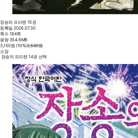
장송의 프리렌 15권
등록일
2026.07.30
쪽수
194쪽
용량
354.6MB
3,150
원
(10%
)
3,500
원
소장
장송의 프리렌 14권 선택