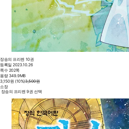
장송의 프리렌 10권
등록일
2023.10.26
쪽수
202쪽
용량
349.9MB
3,150
원
(10%
)
3,500
원
소장
장송의 프리렌 9권 선택