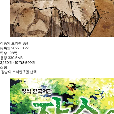
장송의 프리렌 8권
등록일
2022.10.27
쪽수
198쪽
용량
339.5MB
3,150
원
(10%
)
3,500
원
소장
장송의 프리렌 7권 선택