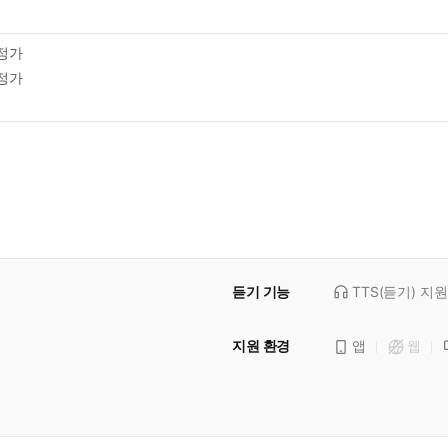
정가
정가
듣기 기능
TTS(듣기)
지원
지원 환경
앱
웹