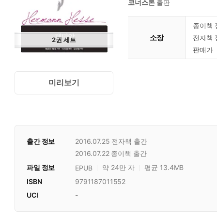
코너스톤
출판
종이책 
소장
전자책 
2
권
세트
판매가
미리보기
출간 정보
2016.07.25
전자책 출간
2016.07.22
종이책 출간
파일 정보
약 24만 자
평균 13.4MB
EPUB
ISBN
9791187011552
UCI
-