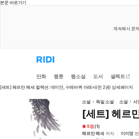
본문 바로가기
계속해서 문제
리
디
홈
으
만화
웹툰
웹소설
도서
셀렉트
로
이
[세트] 헤르만 헤세 컬렉션: 데미안, 수레바퀴 아래서(전 2권) 상세페이지
동
소설
독일 소설
소설
서
[세트] 헤르
5
(
1
)
헤르만 헤세
저자
이미영
번