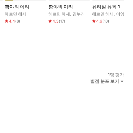
황야의 이리
황야의 이리
유리알 유희 1
윤예령
헤르만 헤세
헤르만 헤세
,
김누리
헤르만 헤세
,
이영임
4.4
(
8
)
4.3
(
17
)
4.6
(
10
)
1
명 평가
별점 분포 보기