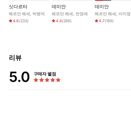
싯다르타
데미안
데미안
헤르만 헤세
,
박병덕
헤르만 헤세
,
전영애
헤르만 헤세
,
이미영
4.6
(
233
)
4.4
(
266
)
4.7
(
189
)
리뷰
5.0
구매자 별점