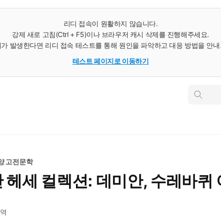
리디 접속이 원활하지 않습니다.
강제 새로 고침(Ctrl + F5)이나 브라우저 캐시 삭제를 진행해주세요.
가 발생한다면 리디 접속 테스트를 통해 원인을 파악하고 대응 방법을 안
테스트 페이지로 이동하기
인
스
턴
트
검
색
양 고전문학
만 헤세 컬렉션: 데미안, 수레바퀴 
역