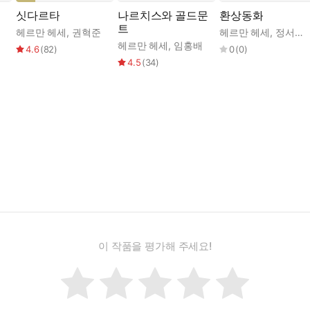
싯다르타
나르치스와 골드문
환상동화
트
헤르만 헤세
,
권혁준
헤르만 헤세
,
정서웅
,
헤르만 헤세
,
임홍배
4.6
(
82
)
0
(
0
)
4.5
(
34
)
이 작품을 평가해 주세요!