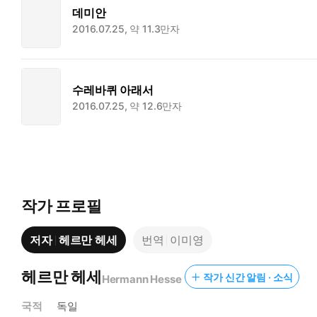
데미안
2016.07.25, 약 11.3만자
수레바퀴 아래서
2016.07.25, 약 12.6만자
작가 프로필
저자
헤르만 헤세
번역
이미영
헤르만 헤세
작가 신간 알림 · 소식
Hermann Hesse
국적
독일