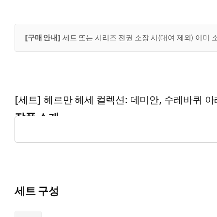
[구매 안내]
세트 또는 시리즈 전권 소장 시(대여 제외) 이미
[세트] 헤르만 헤세 컬렉션: 데미안, 수레바퀴 아
작품 소개
코너스톤 《데미안》, 《수레바퀴 아래서》의 세트 상품입니다. (
세트 구성