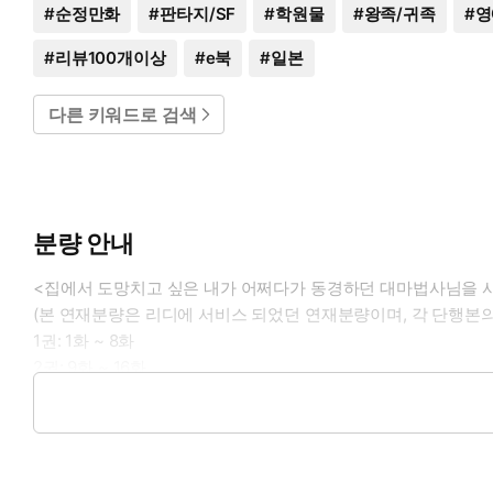
#
순정만화
#
판타지/SF
#
학원물
#
왕족/귀족
#
영
#
리뷰100개이상
#
e북
#
일본
다른 키워드로 검색
분량 안내
<집에서 도망치고 싶은 내가 어쩌다가 동경하던 대마법사님을 
(본 연재분량은 리디에 서비스 되었던 연재분량이며, 각 단행본의
1권: 1화 ~ 8화
2권: 9화 ~ 16화
3권: 17화 ~ 24화
4권: 25화 ~ 32화