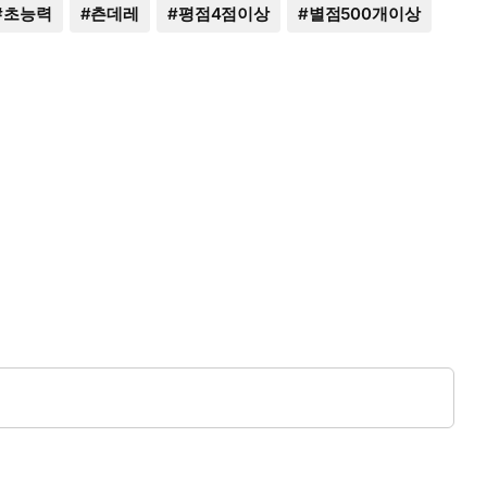
#
초능력
#
츤데레
#
평점4점이상
#
별점500개이상