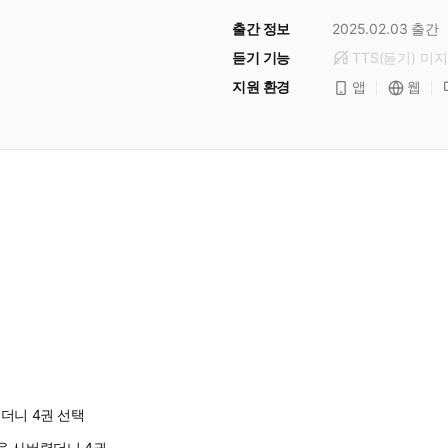
출간 정보
2025.02.03
출간
듣기 기능
TTS(듣기)
미
지
지원 환경
앱
웹
더니 4권 선택