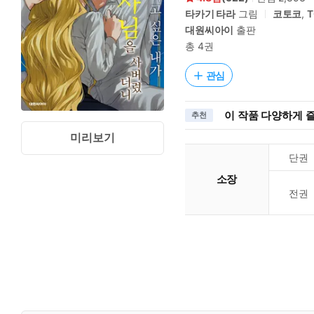
타카기 타라
그림
코토코
,
T
대원씨아이
출판
총 4권
관심
이 작품 다양하게 
추천
미리보기
단권
소장
전권