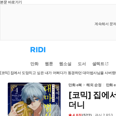
본문 바로가기
계속해서 문제
리
디
홈
으
만화
웹툰
웹소설
도서
셀렉트
로
이
[코믹] 집에서 도망치고 싶은 내가 어쩌다가 동경하던 대마법사님을 사버
동
만화 e북
해외 순정
만화 
[코믹] 집에
더니
4.8
(
522
)
관심
2,853