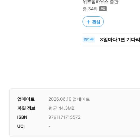
위즈덤하우스
출판
총 34화
관심
3일
마다
1편 기다
리다무
업데이트
2026.06.10
업데이트
파일 정보
평균 44.3MB
ISBN
9791171715572
UCI
-