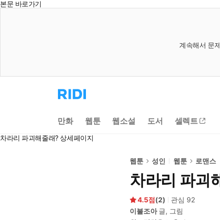
본문 바로가기
계속해서 문제
리
디
홈
으
만화
웹툰
웹소설
도서
셀렉트
로
이
차라리 파괴해줄래? 상세페이지
동
웹툰
성인
웹툰
로맨스
차라리 파괴
4.5
(
2
)
관심
92
이불조아
글, 그림