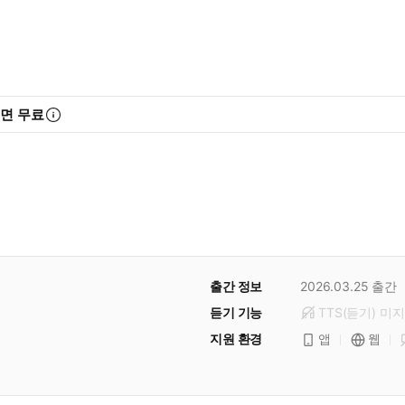
리면 무료
출간 정보
2026.03.25
출간
듣기 기능
TTS(듣기)
미
지
지원 환경
앱
웹