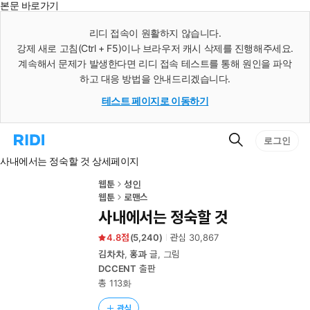
본문 바로가기
인
스
리디 접속이 원활하지 않습니다.
턴
강제 새로 고침(Ctrl + F5)이나 브라우저 캐시 삭제를 진행해주세요.
트
검
계속해서 문제가 발생한다면 리디 접속 테스트를 통해 원인을 파악
색
하고 대응 방법을 안내드리겠습니다.
테스트 페이지로 이동하기
검
리
로그인
색
디
사내에서는 정숙할 것 상세페이지
홈
으
로
웹툰
성인
이
웹툰
로맨스
동
사내에서는 정숙할 것
4.8
(
5,240
)
관심
30,867
김차차
,
홍과
글, 그림
DCCENT
출판
총 113화
관심