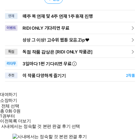
매주 목 연재 및 4주 연재 1주 휴재 진행
연재
RIDI ONLY 기다리면 무료
이벤트
상상 그 이상! 고수위 웹툰 모음.Zip♥
독점 작품 감상은 [RIDI ONLY 작품관]
독점
3일
마다
1편 기다리면 무료
리다무
이 작품 다양하게 즐기기
추천
2
작품
대여하기
소장하기
전체 선택
총
0
화
0원
1권부터
이전목록 더보기
사내에서는 정숙할 것 본편 완결 후기 선택