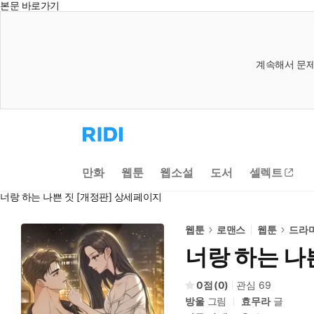
본문 바로가기
계속해서 문제
리
디
홈
으
만화
웹툰
웹소설
도서
셀렉트
로
이
너랑 하는 나쁜 짓 [개정판] 상세페이지
동
웹툰
로맨스
웹툰
드라
너랑 하는 나
0
(
0
)
관심
69
방울
그림
효무라
글