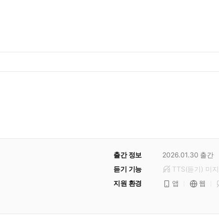
출간 정보
2026.01.30
출간
듣기 기능
TTS(듣기)
미
지
지원 환경
앱
웹