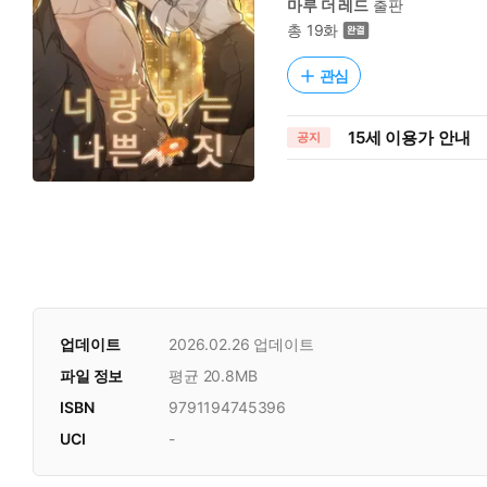
마루 더 레드
출판
총 19화
관심
15세 이용가 안내
공지
업데이트
2026.02.26
업데이트
파일 정보
평균 20.8MB
ISBN
9791194745396
UCI
-