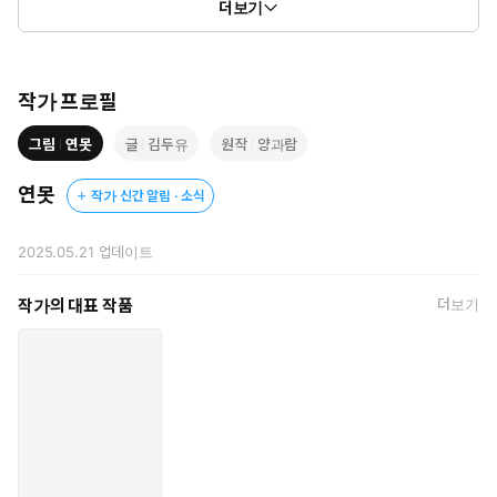
더보기
국가대표 메달리스트가 된 소꿉친구 김유신!
팀플 과제를 하러 만난 날,
그런 그 녀석에게 운 나쁘게도 자위하는 모습을 들켜 버리고 말았
작가 프로필
다.
그림
연못
글
김두유
원작
양과람
그런데...
연못
작가 신간 알림 · 소식
"내가 도와준다고. 그... 성욕."
진짜로 도와준다고? 내 성욕 해소를...?!
2025.05.21
업데이트
하지만... 아무리 그래도... 이건 너무...
작가의 대표 작품
더보기
"...이쪽도 빨아 주면 안 돼...?!"