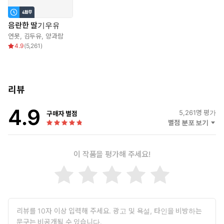
음란한 딸기우유
연못
,
김두유
,
양과람
4.9
(
5,261
)
리뷰
4.9
5,261
명 평가
구매자 별점
별점 분포 보기
이 작품을 평가해 주세요!