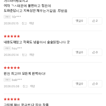
가스라이팅오지고
여자 ㄱㅅ때문에 불편하고 힘든데
도와준답시고 지욕심만 채우는거같음 .킹받음
10r***
댓글
0
2
2026.05.15
신고
차단
내용도재밌고 작화도 넘좋아서 술술읽힙니다 굿
hsu***
댓글
0
0
2026.05.14
신고
차단
완전 최고!!!! 모든게 완벽하다!
bab***
댓글
0
0
2026.05.08
신고
차단
그림체 재미 꾸금씬 다 잡은 작품