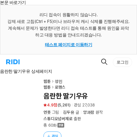
본문 바로가기
인
스
리디 접속이 원활하지 않습니다.
턴
강제 새로 고침(Ctrl + F5)이나 브라우저 캐시 삭제를 진행해주세요.
트
검
계속해서 문제가 발생한다면 리디 접속 테스트를 통해 원인을 파악
색
하고 대응 방법을 안내드리겠습니다.
테스트 페이지로 이동하기
검
리
로그인
색
디
음란한 딸기우유 상세페이지
홈
으
로
웹툰
성인
이
웹툰
로맨스
동
음란한 딸기우유
4.9
(
5,261
)
관심
27,038
연못
그림
김두유
글
양과람
원작
스튜디오넘버제로
출판
총 60화
관심