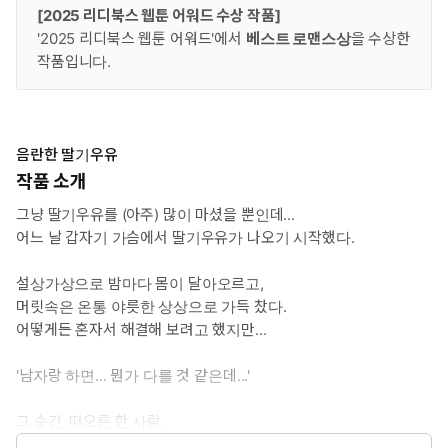
[2025 리디북스 웹툰 어워드 수상 작품]
'2025 리디북스 웹툰 어워드'에서
베스트 로맨스상
을 수상한
작품입니다.
음란한 딸기우유
작품 소개
그냥 딸기우유를 (아주) 많이 마셨을 뿐인데...
어느 날 갑자기 가슴에서 딸기우유가 나오기 시작했다.
설상가상으로 밤마다 몸이 달아오르고,
머릿속은 온통 야릇한 상상으로 가득 찼다.
어떻게든 혼자서 해결해 보려고 했지만...
'남자랑 하면... 뭔가 다를 것 같은데...'
그 순간, 떠오른 한 사람.
어릴 적 친했지만 지금은 어색해진,