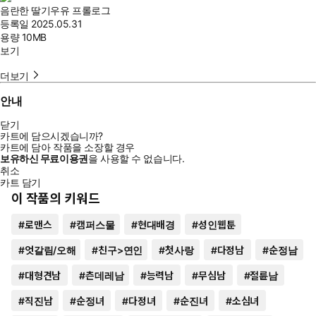
음란한 딸기우유 프롤로그
등록일
2025.05.31
용량
10MB
보기
더보기
안내
닫기
카트에 담으시겠습니까?
카트에 담아 작품을 소장할 경우
보유하신 무료이용권
을 사용할 수 없습니다.
취소
카트 담기
이 작품의 키워드
#
로맨스
#
캠퍼스물
#
현대배경
#
성인웹툰
#
엇갈림/오해
#
친구>연인
#
첫사랑
#
다정남
#
순정남
#
대형견남
#
츤데레남
#
능력남
#
무심남
#
절륜남
#
직진남
#
순정녀
#
다정녀
#
순진녀
#
소심녀