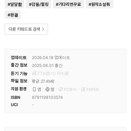
#
달달함
#
감동/힐링
#
기다리면무료
#
원작소설有
#
완결
다른 키워드로 검색
업데이트
2026.04.18
업데이트
출간 정보
2025.06.01
출간
듣기 기능
TTS(듣기)
미
지원
파일 정보
평균 27.4MB
지원 환경
PC뷰어
PAPER
앱
웹
ISBN
9791198103574
UCI
-