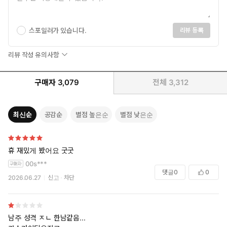
스포일러가 있습니다.
리뷰 등록
리뷰 작성 유의사항
구매자
3,079
전체
3,312
최신순
공감순
별점 높은순
별점 낮은순
휴 재밌게 봤어요 굿굿
00s***
댓글
0
0
2026.06.27
신고
차단
남주 성격 ㅈㄴ 한남같음...