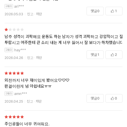
ari***
댓글
0
1
2026.05.03
신고
차단
남주 성격이 괴팍해요 운동도 하는 남자가 성격 괴팍하고 강압적이고 질
투랍시고 여주한테 큰 소리 내는 게 너무 싫어서 잘 보다가 하차했습니다
hay***
댓글
1
2
2026.04.26
신고
차단
외전까지 너무 재미있게 봤어요♡♡♡
완결이란게 넘 아쉽네요ㅠㅠ
amn***
댓글
0
0
2026.04.25
신고
차단
주인공들이 너무 귀여워요.