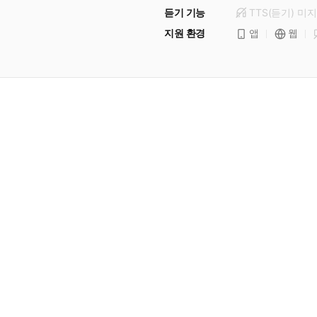
듣기 기능
TTS(듣기)
미
지
지원 환경
앱
웹