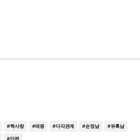
#
짝사랑
#
애증
#
다각관계
#
순정남
#
유혹남
#
단편