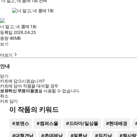
너 말고, 네 룸메 1화 선택
너 말고, 네 룸메 1화
등록일
2026.04.25
용량
46MB
보기
더보기
안내
닫기
카트에 담으시겠습니까?
카트에 담아 작품을 대여할 경우
보유하신 무료이용권
을 사용할 수 없습니다.
취소
카트 담기
이 작품의 키워드
#
로맨스
#
캠퍼스물
#
드라마/일상물
#
현대배경
#
대형견남
#
츤데레남
#
절륜남
#
직진남
#
짝사랑