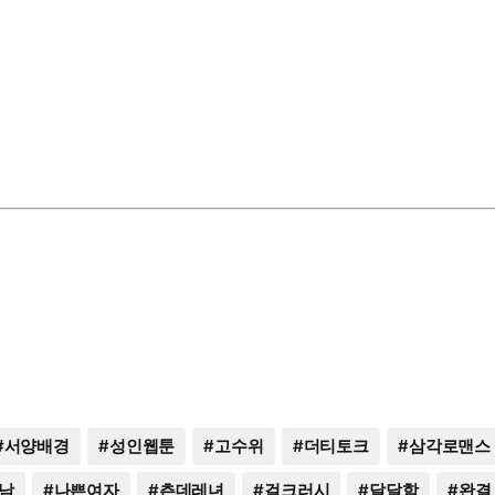
#
서양배경
#
성인웹툰
#
고수위
#
더티토크
#
삼각로맨스
남
#
나쁜여자
#
츤데레녀
#
걸크러시
#
달달함
#
완결