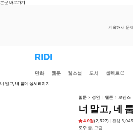
본문 바로가기
계속해서 문제
리
디
홈
으
만화
웹툰
웹소설
도서
셀렉트
로
이
너 말고, 네 룸메 상세페이지
동
웹툰
성인
웹툰
로맨스
너 말고, 네 
4.9
(
2,527
)
관심
6,04
로주
글, 그림