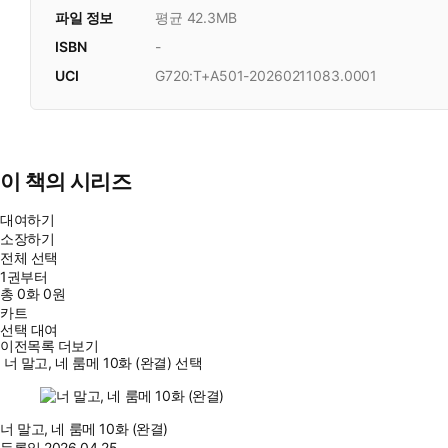
파일 정보
평균 42.3MB
ISBN
-
UCI
G720:T+A501-20260211083.0001
이 책의 시리즈
대여하기
소장하기
전체 선택
1권부터
총
0
화
0원
카트
선택 대여
이전목록 더보기
너 말고, 네 룸메 10화 (완결) 선택
너 말고, 네 룸메 10화 (완결)
등록일
2026.04.25