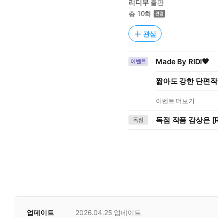
리디부
출판
총 10화
관심
Made By RIDI💙
이벤트
짧아도 강한 단편작
이벤트 더보기
독점 작품 감상은 [R
독점
업데이트
2026.04.25
업데이트