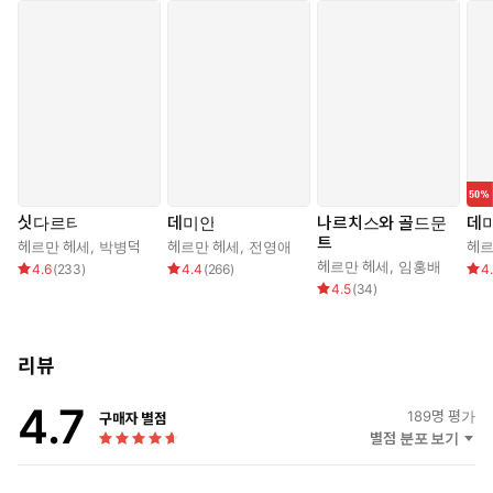
싯다르타
데미안
나르치스와 골드문
데
트
헤르만 헤세
,
박병덕
헤르만 헤세
,
전영애
헤르
헤르만 헤세
,
임홍배
4.6
(
233
)
4.4
(
266
)
4
4.5
(
34
)
리뷰
4.7
189
명 평가
구매자 별점
별점 분포 보기