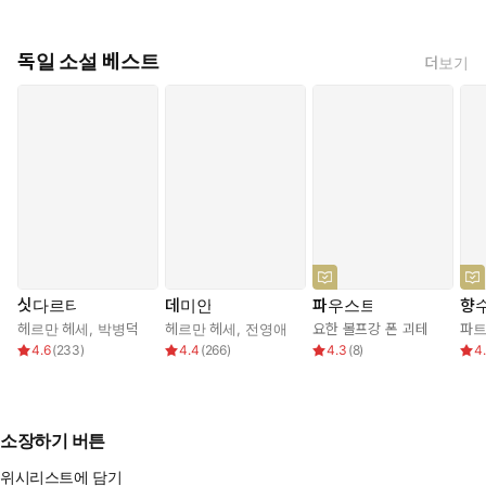
독일 소설 베스트
더보기
싯다르타
데미안
파우스트
향
헤르만 헤세
,
박병덕
헤르만 헤세
,
전영애
요한 볼프강 폰 괴테
파트
4.6
(
233
)
4.4
(
266
)
4.3
(
8
)
4
소장하기 버튼
위시리스트에 담기