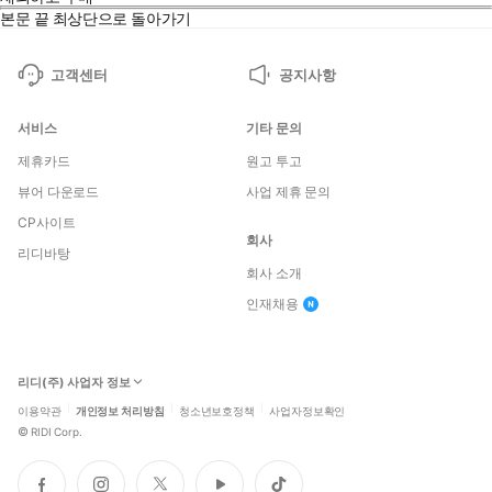
본문 끝
최상단으로 돌아가기
고객센터
공지사항
서비스
기타 문의
제휴카드
원고 투고
뷰어 다운로드
사업 제휴 문의
CP사이트
회사
리디바탕
회사 소개
인재채용
리디(주) 사업자 정보
이용약관
개인정보 처리방침
청소년보호정책
사업자정보확인
©
RIDI Corp.
페
인
트
유
틱