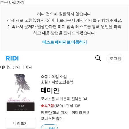
본문 바로가기
인
스
리디 접속이 원활하지 않습니다.
턴
강제 새로 고침(Ctrl + F5)이나 브라우저 캐시 삭제를 진행해주세요.
트
검
계속해서 문제가 발생한다면 리디 접속 테스트를 통해 원인을 파악
색
하고 대응 방법을 안내드리겠습니다.
테스트 페이지로 이동하기
검
리
로그인
색
디
데미안 상세페이지
홈
으
로
소설
독일 소설
이
소설
서양 고전문학
동
데미안
코너스톤 세계문학 컬렉션 04
4.7
(
189
)
관심
105
헤르만 헤세
저자
이미영
번역
코너스톤
출판
미리보기
관심