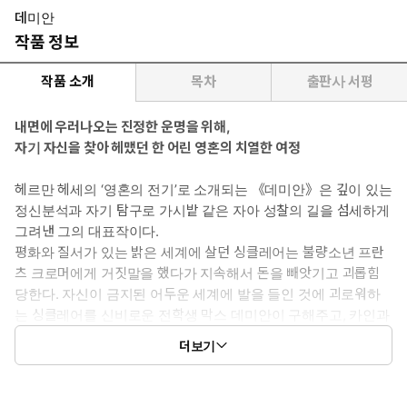
데미안
작품 정보
작품 소개
목차
출판사 서평
내면에 우러나오는 진정한 운명을 위해,
자기 자신을 찾아 헤맸던 한 어린 영혼의 치열한 여정
헤르만 헤세의 ‘영혼의 전기’로 소개되는 《데미안》은 깊이 있는
정신분석과 자기 탐구로 가시밭 같은 자아 성찰의 길을 섬세하게
그려낸 그의 대표작이다.
평화와 질서가 있는 밝은 세계에 살던 싱클레어는 불량소년 프란
츠 크로머에게 거짓말을 했다가 지속해서 돈을 빼앗기고 괴롭힘
당한다. 자신이 금지된 어두운 세계에 발을 들인 것에 괴로워하
는 싱클레어를 신비로운 전학생 막스 데미안이 구해주고, 카인과
아벨, 선과 악, 빛과 어둠 등 지금까지 의심 없이 받아들였던 이원
더보기
적인 종교관을 새롭게 해석하도록 이끌어준다. 이후 라틴어 학교
를 졸업하고 데미안과 헤어져, 다시 어두운 세계를 방황하는 싱클
레어에게 어느 날 ‘아브락사스’라는 신의 이름이 담긴 데미안의