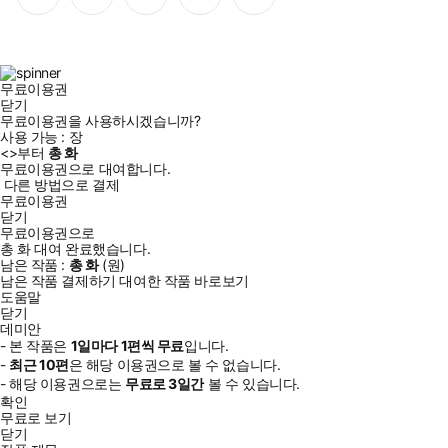
이
스
위
튜
톡
스
타
터
브
북
그
램
무료이용권
닫기
무료이용권을 사용하시겠습니까?
사용 가능 :
장
<
>부터
총
화
무료이용권으로 대여합니다.
다른 방법으로 결제
무료이용권
닫기
무료이용권으로
총
화
대여 완료했습니다.
남은 작품 :
총
화
(
원)
남은 작품 결제하기
대여한 작품 바로보기
도움말
닫기
데미안
- 본 작품은
1일
마다
1
편씩 무료
입니다.
-
최근
10편
은 해당 이용권으로 볼 수 없습니다.
- 해당 이용권으로는
무료로
3일
간
볼 수 있습니다.
확인
무료로 보기
닫기