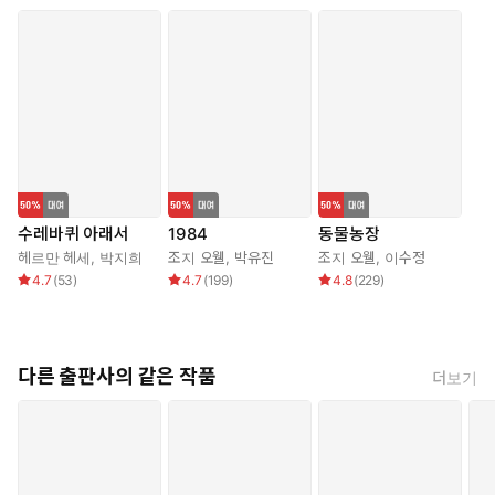
수레바퀴 아래서
1984
동물농장
헤르만 헤세
,
박지희
조지 오웰
,
박유진
조지 오웰
,
이수정
4.7
(
53
)
4.7
(
199
)
4.8
(
229
)
다른 출판사의 같은 작품
더보기