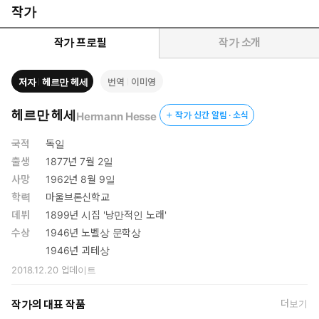
기묘한 쪽지가 도착하는데….
작가
작가 프로필
작가 소개
저자
헤르만 헤세
번역
이미영
헤르만 헤세
Hermann Hesse
작가 신간 알림 · 소식
국적
독일
출생
1877년 7월 2일
사망
1962년 8월 9일
학력
마울브론신학교
데뷔
1899년 시집 '낭만적인 노래'
수상
1946년 노벨상 문학상
1946년 괴테상
2018.12.20
업데이트
작가의 대표 작품
더보기