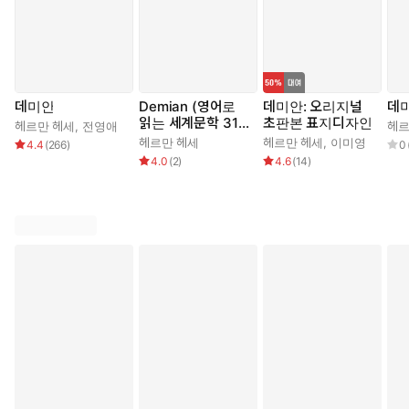
데미안
Demian (영어로
데미안: 오리지널
데
읽는 세계문학 31
초판본 표지디자인
헤르만 헤세
,
전영애
헤르
9)
헤르만 헤세
헤르만 헤세
,
이미영
4.4
(
266
)
0
4.0
(
2
)
4.6
(
14
)