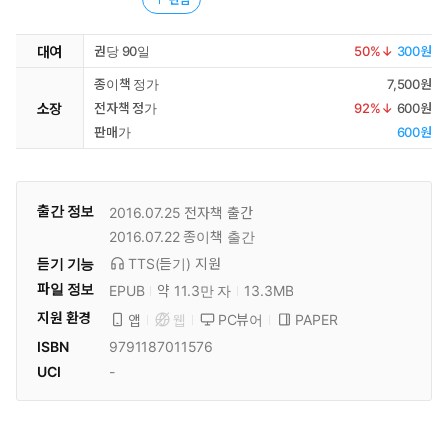
대여
권당 90일
50
%↓
300원
종이책 정가
7,500원
소장
전자책 정가
92
%↓
600원
판매가
600원
출간 정보
2016.07.25
전자책 출간
2016.07.22
종이책 출간
듣기 기능
TTS(듣기)
지원
파일 정보
EPUB
약 11.3만 자
13.3MB
지원 환경
PC뷰어
PAPER
앱
웹
ISBN
9791187011576
UCI
-