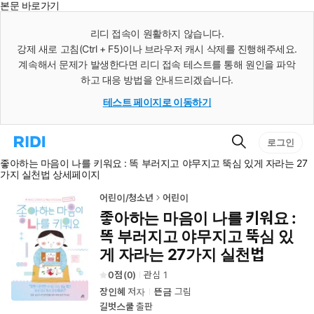
본문 바로가기
인
스
리디 접속이 원활하지 않습니다.
턴
강제 새로 고침(Ctrl + F5)이나 브라우저 캐시 삭제를 진행해주세요.
트
검
계속해서 문제가 발생한다면 리디 접속 테스트를 통해 원인을 파악
색
하고 대응 방법을 안내드리겠습니다.
테스트 페이지로 이동하기
검
리
로그인
색
디
좋아하는 마음이 나를 키워요 : 똑 부러지고 야무지고 뚝심 있게 자라는 27
홈
가지 실천법 상세페이지
으
로
이
어린이/청소년
어린이
동
좋아하는 마음이 나를 키워요 :
똑 부러지고 야무지고 뚝심 있
게 자라는 27가지 실천법
0
(
0
)
관심
1
장인혜
저자
뜬금
그림
길벗스쿨
출판