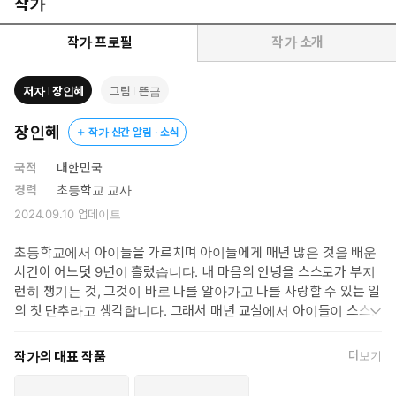
어떤 분들은 조그만 게 무슨 취향이냐, 어린애들이 뭘 안다고 취향
작가
을 따지냐고 할 수도 있습니다. 내가 무엇을 좋아하는지 자세히 들
여다봐야 진짜 내 모습을 발견하여 나다움을 지키며 건강한 유대 관
작가 프로필
작가 소개
계도 이어갈 수 있습니다. 어릴 적부터 자기가 무엇을 좋아하는지
유심히 관찰하고 마음 중심을 바로 세워야 남에게 휩쓸리지 않고 친
저자
장인혜
그림
뜬금
구 관계도 씩씩하게, 학교와 가정에서도 주도적으로 지낼 수 있습니
다.
장인혜
작가 신간 알림 · 소식
국적
대한민국
좋아하는 마음은 인생에서 만나는 크고 작은 결정의 순간에 지혜
경력
초등학교 교사
로운 선택을 하도록 도와줍니다. 내가 내 인생의 주인이 되어 주
2024.09.10
업데이트
체적이고 행복한 삶을 살 수 있도록이요. 보물찾기하듯이 스스로
를 유심히 관찰하고 자신이 좋아하는 것들을 하나둘씩 찾아내어
초등학교에서 아이들을 가르치며 아이들에게 매년 많은 것을 배운
보세요. 그러는 동안 자기 자신은 물론 다른 사람들을 존중하고
시간이 어느덧 9년이 흘렀습니다. 내 마음의 안녕을 스스로가 부지
사랑하는 방법을 배우게 됩니다.
런히 챙기는 것, 그것이 바로 나를 알아가고 나를 사랑할 수 있는 일
의 첫 단추라고 생각합니다. 그래서 매년 교실에서 아이들이 스스로
의 마음을 들여다보고 그것을 올바르게 표현할 수 있도록 돕는 마음
수업과 감정 수업을 꾸준히 하고 있습니다. 그런 시간을 통해 아이들
작가의 대표 작품
더보기
이 내 마음을 이해하고 아낄 수 있는 사람이 되어 타인의 마음도 소
중하게 여길 줄 알고, 서로 더불어 사는 삶의 지혜를 배워 나가는 것