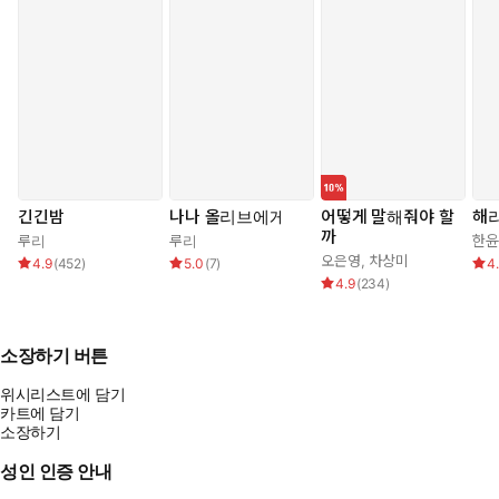
긴긴밤
나나 올리브에게
어떻게 말해줘야 할
해
까
루리
루리
한윤
오은영
,
차상미
4.9
(
452
)
5.0
(
7
)
4
4.9
(
234
)
소장하기 버튼
위시리스트에 담기
카트에 담기
소장하기
성인 인증 안내