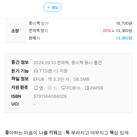
관심
종이책 정가
16,700원
소장
전자책 정가
20
%↓
13,360원
판매가
13,360원
출간 정보
2024.09.10
전자책, 종이책 동시 출간
듣기 기능
TTS(듣기)
지원
파일 정보
EPUB
약 3.3만 자
58.5MB
지원 환경
PC뷰어
PAPER
앱
웹
ISBN
9791164068029
UCI
-
좋아하는 마음이 나를 키워요 : 똑 부러지고 야무지고 뚝심 있게