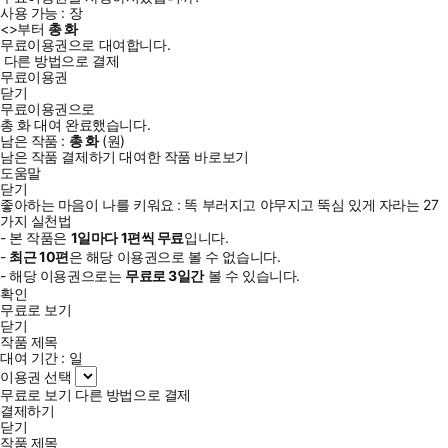
사용 가능 :
장
<
>부터
총
화
무료이용권으로 대여합니다.
다른 방법으로 결제
무료이용권
닫기
무료이용권으로
총
화
대여 완료했습니다.
남은 작품 :
총
화
(
원)
남은 작품 결제하기
대여한 작품 바로보기
도움말
닫기
좋아하는 마음이 나를 키워요 : 똑 부러지고 야무지고 뚝심 있게 자라는 27
가지 실천법
- 본 작품은
1일
마다
1
편씩 무료
입니다.
-
최근
10편
은 해당 이용권으로 볼 수 없습니다.
- 해당 이용권으로는
무료로
3일
간
볼 수 있습니다.
확인
무료로 보기
닫기
작품 제목
대여 기간 :
일
이용권 선택
무료로 보기
다른 방법으로 결제
결제하기
닫기
작품 제목