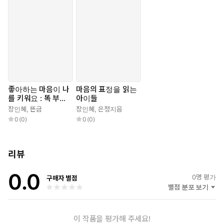
을 보며 행복을 느낍니다.
좋아하는 마음이 나
마음의 표정을 읽는
를 키워요 : 똑 부러
아이들
지고 야무지고 뚝심
장인혜
,
뜬금
장인혜
,
은정지음
있게 자라는 27가
0
(
0
)
0
(
0
)
지 실천법
리뷰
0.0
0
명 평가
구매자 별점
별점 분포 보기
이 작품을 평가해 주세요!