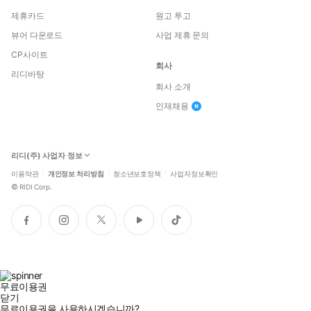
제휴카드
원고 투고
뷰어 다운로드
사업 제휴 문의
CP사이트
회사
리디바탕
회사 소개
인재채용
리디(주) 사업자 정보
이용약관
개인정보 처리방침
청소년보호정책
사업자정보확인
©
RIDI Corp.
페
인
트
유
틱
이
스
위
튜
톡
스
타
터
브
북
그
램
무료이용권
닫기
무료이용권을 사용하시겠습니까?