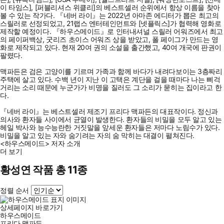
이 타임스], [퍼블리셔스 위클리]의 베스트셀러 순위에서 항상 이름을 찾아
볼 수 있는 작가다. 『네버 라이』는 2022년 아마존 에디터가 뽑은 최고의
스릴러로 선정되었고, 21랩스 엔터테인먼트와 [넷플릭스]가 협력해 영화로
제작할 예정이다. 『하우스메이드』로 인터내셔널 스릴러 어워즈에서 최고
의 페이퍼백상, 굿리즈 초이스 어워즈 상을 받았고, 폴 페이그가 만드는 영
화로 제작되고 있다. 현재 20여 권의 소설을 출간했고, 40여 개국에 판권이
팔렸다.
맥파든은 검은 고양이를 기르며 가족과 함께 바다가 내려다보이는 3층짜리
주택에 살고 있다. 수백 년이 지난 이 고택은 계단을 걸을 때마다 나는 삐걱
거리는 소리 때문에 누군가가 비명을 질러도 그 소리가 묻히는 집이라고 한
다.
『네버 라이』는 베스트셀러 제조기 프리다 맥파든의 대표작이다. 정신과
의사와 환자들 사이에서 균열이 발생한다. 환자들의 비밀을 모두 알고 있는
헤일 박사와 능수능란한 거짓말을 앞세운 환자들은 저마다 노림수가 있다.
비밀을 알고 있는 자와 숨기려는 자의 숨 막히는 대결이 펼쳐진다.
<하우스메이드> 저자 소개
더 보기
황성연 작품 총 11종
정렬 순서
상세페이지 바로가기
하우스메이드
프리다 맥파든