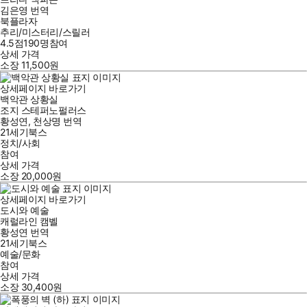
김은영
번역
북플라자
추리/미스터리/스릴러
4.5점
190
명
참여
상세 가격
소장
11,500
원
상세페이지 바로가기
백악관 상황실
조지 스테퍼노펄러스
황성연
,
천상명
번역
21세기북스
정치/사회
참여
상세 가격
소장
20,000
원
상세페이지 바로가기
도시와 예술
캐럴라인 캠벨
황성연
번역
21세기북스
예술/문화
참여
상세 가격
소장
30,400
원