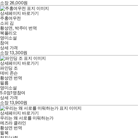
소장
26,000
원
상세페이지 바로가기
주홍여우전
소피 김
황성연
,
박주미
번역
북폴리오
영미소설
참여
상세 가격
소장
13,300
원
상세페이지 바로가기
파인딩 조
데비 존슨
황성연
번역
필름
영미소설
5.0점
1
명
참여
상세 가격
소장
13,900
원
상세페이지 바로가기
우리는 왜 서로를 미워하는가
에즈라 클라인
황성연
번역
윌북
정치/사회