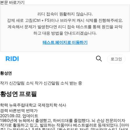
본문 바로가기
인
스
리디 접속이 원활하지 않습니다.
턴
강제 새로 고침(Ctrl + F5)이나 브라우저 캐시 삭제를 진행해주세요.
트
검
계속해서 문제가 발생한다면 리디 접속 테스트를 통해 원인을 파악
색
하고 대응 방법을 안내드리겠습니다.
테스트 페이지로 이동하기
검
리
로그인
색
디
홈
으
황성연
로
이
작가 신간알림
소식
작가 신간알림
소식 받는 중
동
황성연 프로필
학력
뉴욕주립대학교 국제정치학 석사
경력
바른번역 번역가
2021.09.02. 업데이트
1980년에 뉴욕에서 출생했고, 하버드대를 졸업했다. 뇌 손상 전문의이자
작가로 활동하고 있고, 발표하는 작품마다 베스트셀러로 등재되었다. [아마
존], [뉴욕타임스], [USA 투데이], [월스트리트 저널], [워싱턴포스트], [선데