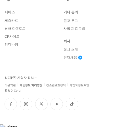
서비스
기타 문의
제휴카드
원고 투고
뷰어 다운로드
사업 제휴 문의
CP사이트
회사
리디바탕
회사 소개
인재채용
리디(주) 사업자 정보
이용약관
개인정보 처리방침
청소년보호정책
사업자정보확인
©
RIDI Corp.
페
인
트
유
틱
이
스
위
튜
톡
스
타
터
브
북
그
램