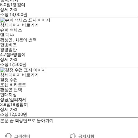
5.0점
1
명
참여
상세 가격
소장
13,000
원
상세페이지 바로가기
슈퍼 석세스
댄 페냐
황성연
,
최은아
번역
한빛비즈
경영일반
4.7점
9
명
참여
상세 가격
소장
17,500
원
상세페이지 바로가기
결정 수업
조셉 비카르트
황성연
번역
현대지성
성공/삶의자세
3.9점
18
명
참여
상세 가격
소장
12,000
원
본문 끝
최상단으로 돌아가기
고객센터
공지사항