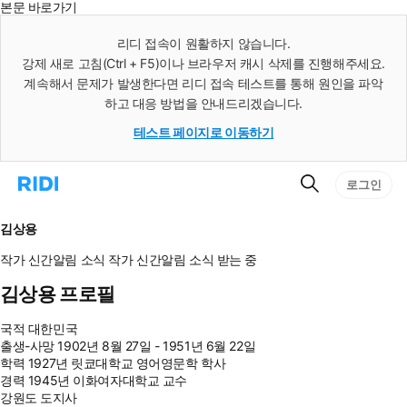
본문 바로가기
인
스
리디 접속이 원활하지 않습니다.
턴
강제 새로 고침(Ctrl + F5)이나 브라우저 캐시 삭제를 진행해주세요.
트
검
계속해서 문제가 발생한다면 리디 접속 테스트를 통해 원인을 파악
색
하고 대응 방법을 안내드리겠습니다.
테스트 페이지로 이동하기
검
리
로그인
색
디
홈
으
김상용
로
이
작가 신간알림
소식
작가 신간알림
소식 받는 중
동
김상용 프로필
국적
대한민국
출생-사망
1902년 8월 27일 - 1951년 6월 22일
학력
1927년 릿쿄대학교 영어영문학 학사
경력
1945년 이화여자대학교 교수
강원도 도지사