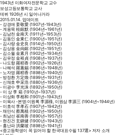
1943년 이화여자전문학교 교수
보성고등보통학교 교사
데뷔
1926년 시 일어나거라
2015.01.14. 업데이트
- 강경애 姜敬愛 (1907년-1943년)
- 계용묵 桂鎔默 (1904년~1961년)
- 김남천 金南天 (1911년~1953년)
- 김동인 金東仁 (1900년~1951년)
- 김사량 金史良 (1914년~1950년)
- 김상용 金尙鎔 (1902년~1951년)
- 김소월 金素月 (1902년~1934년)
- 김유정 金裕貞 (1908년~1937년)
- 나도향 羅稻香 (1902년~1926년)
- 나혜석 羅蕙錫 (1896년~1948년)
- 노자영 羅稻香 (1898년~1940년)
- 방정환 方定煥 (1899년~1931년)
- 신채호 申采浩 (1880년~1936년)
- 이광수 李光洙 (1892년~1950년)
- 이 상 李 箱 (1910년~1937년)
- 이상화 李相和 (1901년~1943년)
- 이육사 -본명:이원록 李源祿, 이원삼 李源三 (1904년~1944년)
- 이효석 李孝石 (1907년~1942년)
- 채만식 蔡萬植 (1902년~1950년)
- 최남선 崔南善 (1890년~1957년)
- 현진건 玄鎭健 (1900년~1943년)
- 홍난파 洪蘭坡 (1898년~1941년)
<중고등학생이 꼭 읽어야 할 한국대표수필 137選> 저자 소개