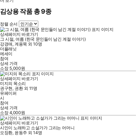
더 보기
김상용 작품 총 9종
정렬 순서
상세페이지 바로가기
그 시절, 여름 (한국 문인들이 남긴 계절 이야기)
강경애
,
계용묵
외
10명
더플래닛
에세이
참여
상세 가격
소장
5,000
원
상세페이지 바로가기
미지의 목소리
권구현
,
권환
외
11명
유페이퍼
시
참여
상세 가격
소장
4,000
원
상세페이지 바로가기
시인이 노래하고 소설가가 그리는 어머니
오장환
,
윤동주
외
14명