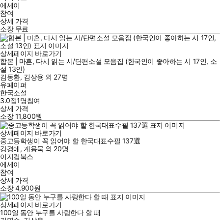
에세이
참여
상세 가격
소장
무료
상세페이지 바로가기
합본 | 마흔, 다시 읽는 시/단편소설 모음집 (한국인이 좋아하는 시 17인, 소
설 13인)
김동환
,
김상용
외
27명
유페이퍼
한국소설
3.0점
1
명
참여
상세 가격
소장
11,800
원
상세페이지 바로가기
중고등학생이 꼭 읽어야 할 한국대표수필 137選
강경애
,
계용묵
외
20명
이지컴북스
에세이
참여
상세 가격
소장
4,900
원
상세페이지 바로가기
100일 동안 누구를 사랑한다 할 때