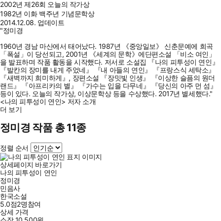
2002년 제26회 오늘의 작가상
1982년 이화 백주년 기념문학상
2014.12.08. 업데이트
"정미경
1960년 경남 마산에서 태어났다. 1987년 《중앙일보》 신춘문예에 희곡
「폭설」이 당선되고, 2001년 《세계의 문학》에단편소설 「비소 여인」
을 발표하며 작품 활동을 시작했다. 저서로 소설집 『나의 피투성이 연인』
『발칸의 장미를 내게 주었네』 『내 아들의 연인』 『프랑스식 세탁소』
『새벽까지 희미하게』, 장편소설 『장밋빛 인생』 『이상한 슬픔의 원더
랜드』 『아프리카의 별』 『가수는 입을 다무네』 『당신의 아주 먼 섬』
등이 있다. 오늘의 작가상, 이상문학상 등을 수상했다. 2017년 별세했다."
<나의 피투성이 연인> 저자 소개
더 보기
정미경 작품 총 11종
정렬 순서
상세페이지 바로가기
나의 피투성이 연인
정미경
민음사
한국소설
5.0점
2
명
참여
상세 가격
소장
10,500
원