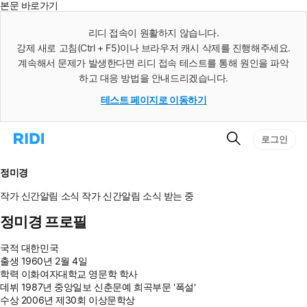
본문 바로가기
인
스
리디 접속이 원활하지 않습니다.
턴
강제 새로 고침(Ctrl + F5)이나 브라우저 캐시 삭제를 진행해주세요.
트
검
계속해서 문제가 발생한다면 리디 접속 테스트를 통해 원인을 파악
색
하고 대응 방법을 안내드리겠습니다.
테스트 페이지로 이동하기
검
리
로그인
색
디
홈
으
정미경
로
이
작가 신간알림
소식
작가 신간알림
소식 받는 중
동
정미경 프로필
국적
대한민국
출생
1960년 2월 4일
학력
이화여자대학교 영문학 학사
데뷔
1987년 중앙일보 신춘문예 희곡부문 '폭설'
수상
2006년 제30회 이상문학상