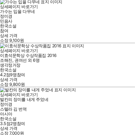
상세페이지 바로가기
가수는 입을 다무네
정미경
민음사
한국소설
참여
상세 가격
소장
9,100
원
상세페이지 바로가기
이효석문학상 수상작품집 2016
조해진
,
권여선
외
6명
생각정거장
한국소설
4.2점
9
명
참여
상세 가격
소장
9,800
원
상세페이지 바로가기
발칸의 장미를 내게 주었네
정미경
스텔라 김
번역
아시아
한국소설
3.5점
2
명
참여
상세 가격
소장
7,000
원