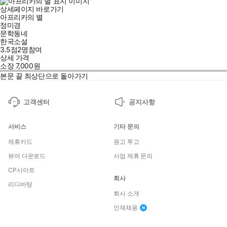
상세페이지 바로가기
아프리카의 별
정미경
문학동네
한국소설
3.5점
2
명
참여
상세 가격
소장
7,000
원
본문 끝
최상단으로 돌아가기
고객센터
공지사항
서비스
기타 문의
제휴카드
원고 투고
뷰어 다운로드
사업 제휴 문의
CP사이트
회사
리디바탕
회사 소개
인재채용